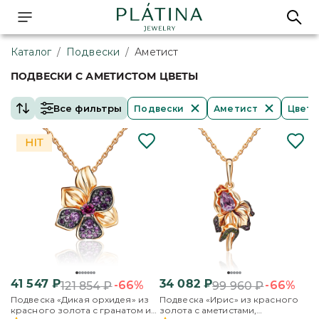
Каталог
/
Подвески
/
Аметист
ПОДВЕСКИ С АМЕТИСТОМ ЦВЕТЫ
Все фильтры
Подвески
Аметист
Цвет
41 547
₽
34 082
₽
-66%
-66%
121 854
₽
99 960
₽
Подвеска «Дикая орхидея» из
Подвеска «Ирис» из красного
красного золота с гранатом и
золота с аметистами,