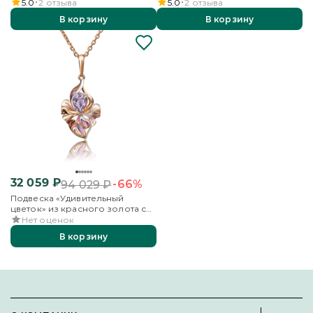
аметистами
хромдиопсидами и эмалью
5.0
2
отзыва
5.0
2
отзыва
В корзину
В корзину
32 059
₽
-66%
94 029
₽
Подвеска «Удивительный
цветок» из красного золота с
аметистом и эмалью
Нет оценок
В корзину