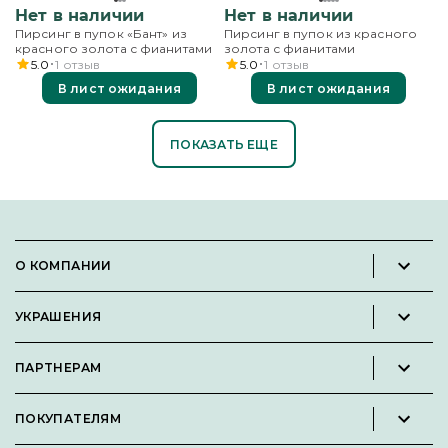
Нет в наличии
Нет в наличии
Пирсинг в пупок «Бант» из
Пирсинг в пупок из красного
красного золота с фианитами
золота с фианитами
5.0
1
отзыв
5.0
1
отзыв
В лист ожидания
В лист ожидания
ПОКАЗАТЬ ЕЩЕ
О КОМПАНИИ
Новости и пресс-релизы
УКРАШЕНИЯ
Вакансии
Каталог
Философия
ПАРТНЕРАМ
Кольца
Контакты
Стать партнёром
Серьги
Пользовательское соглашение
ПОКУПАТЕЛЯМ
Личный кабинет партнера
Подвески
Политика конфиденциальности