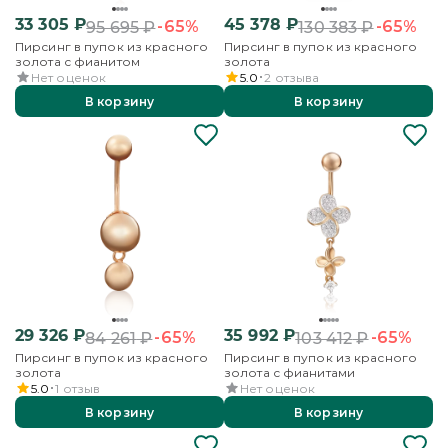
33 305
₽
45 378
₽
-65%
-65%
95 695
₽
130 383
₽
Пирсинг в пупок из красного
Пирсинг в пупок из красного
золота с фианитом
золота
Нет оценок
5.0
2
отзыва
В корзину
В корзину
29 326
₽
35 992
₽
-65%
-65%
84 261
₽
103 412
₽
Пирсинг в пупок из красного
Пирсинг в пупок из красного
золота
золота с фианитами
5.0
1
отзыв
Нет оценок
В корзину
В корзину