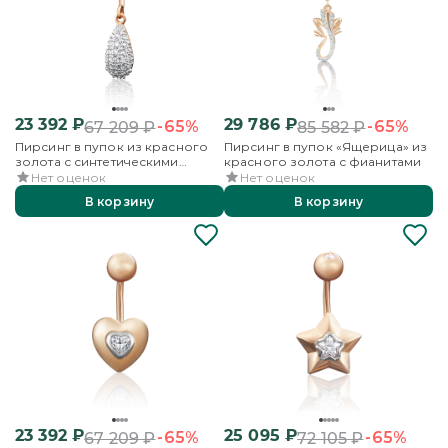
23 392
₽
29 786
₽
-65%
-65%
67 209
₽
85 582
₽
Пирсинг в пупок из красного
Пирсинг в пупок «Ящерица» из
золота с синтетическими
красного золота с фианитами
вставками
Нет оценок
Нет оценок
В корзину
В корзину
23 392
₽
25 095
₽
-65%
-65%
67 209
₽
72 105
₽