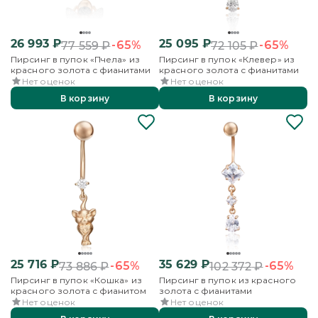
26 993
₽
25 095
₽
-65%
-65%
77 559
₽
72 105
₽
Пирсинг в пупок «Пчела» из
Пирсинг в пупок «Клевер» из
красного золота с фианитами
красного золота с фианитами
Нет оценок
Нет оценок
В корзину
В корзину
25 716
₽
35 629
₽
-65%
-65%
73 886
₽
102 372
₽
Пирсинг в пупок «Кошка» из
Пирсинг в пупок из красного
красного золота с фианитом
золота с фианитами
Нет оценок
Нет оценок