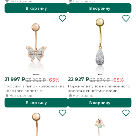
синтетическими вставками
синтетическими вставками
Нет оценок
Нет оценок
В корзину
В корзину
21 997
₽
22 927
₽
-65%
-65%
63 203
₽
65 874
₽
Пирсинг в пупок «Бабочка» из
Пирсинг в пупок из лимонного
красного золота с
золота с синтетическими
синтетическими вставками
вставками
Нет оценок
Нет оценок
В корзину
В корзину