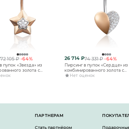
₽
26 714
₽
-64%
-64%
72 105
₽
74 331
₽
в пупок «Звезда» из
Пирсинг в пупок «Сердце» из
ованного золота с
комбинированного золота с
ми
ценок
фианитами
Нет оценок
ПАРТНЕРАМ
ПОКУПАТЕ
Стать партнёром
Подарочные