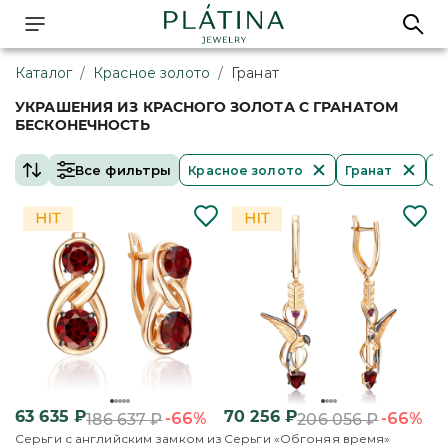
Каталог
/
Красное золото
/
Гранат
УКРАШЕНИЯ ИЗ КРАСНОГО ЗОЛОТА С ГРАНАТОМ
БЕСКОНЕЧНОСТЬ
Все фильтры
Красное золото
Гранат
Б
63 635
₽
70 256
₽
-66%
-66%
186 637
₽
206 056
₽
Серьги с английским замком из
Серьги «Обгоняя время»