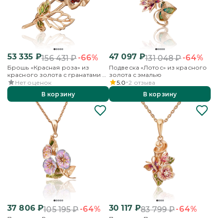
53 335
₽
47 097
₽
-66%
-64%
156 431
₽
131 048
₽
Брошь «Красная роза» из
Подвеска «Лотос» из красного
красного золота с гранатами и
золота с эмалью
эмалью
Нет оценок
5.0
2
отзыва
В корзину
В корзину
37 806
₽
30 117
₽
-64%
-64%
105 195
₽
83 799
₽