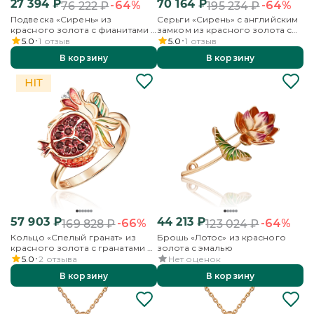
27 394
₽
70 164
₽
-64%
-64%
76 222
₽
195 234
₽
Подвеска «Сирень» из
Серьги «Сирень» с английским
красного золота с фианитами и
замком из красного золота с
эмалью
фианитами и эмалью
5.0
1
отзыв
5.0
1
отзыв
В корзину
В корзину
57 903
₽
44 213
₽
-66%
-64%
169 828
₽
123 024
₽
Кольцо «Спелый гранат» из
Брошь «Лотос» из красного
красного золота с гранатами и
золота с эмалью
эмалью
5.0
2
отзыва
Нет оценок
В корзину
В корзину