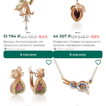
51 794
₽
44 307
₽
-64%
-66%
144 119
₽
129 948
₽
Брошь «Колокольчик» из
Подвеска «Слива» из красного
красного золота с эмалью
золота с янтарём и эмалью
Нет оценок
Нет оценок
В корзину
В корзину