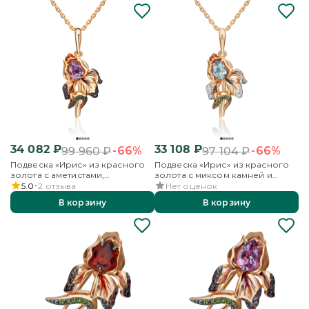
34 082
₽
33 108
₽
-66%
-66%
99 960
₽
97 104
₽
Подвеска «Ирис» из красного
Подвеска «Ирис» из красного
золота с аметистами,
золота с миксом камней и
хромдиопсидами и эмалью
эмалью
5.0
2
отзыва
Нет оценок
В корзину
В корзину