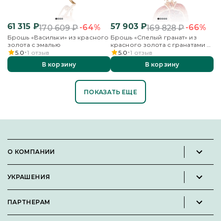
61 315
₽
57 903
₽
-64%
-66%
170 609
₽
169 828
₽
Брошь «Васильки» из красного
Брошь «Спелый гранат» из
золота с эмалью
красного золота с гранатами и
эмалью
5.0
1
отзыв
5.0
1
отзыв
В корзину
В корзину
ПОКАЗАТЬ ЕЩЕ
О КОМПАНИИ
Новости и пресс-релизы
УКРАШЕНИЯ
Вакансии
Каталог
Философия
ПАРТНЕРАМ
Кольца
Контакты
Стать партнёром
Серьги
Пользовательское соглашение