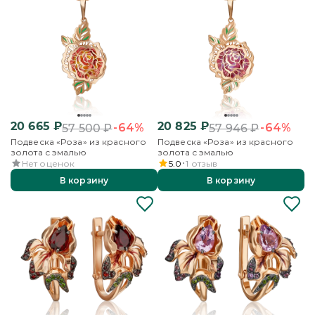
20 665
₽
20 825
₽
-64%
-64%
57 500
₽
57 946
₽
Подвеска «Роза» из красного
Подвеска «Роза» из красного
золота с эмалью
золота с эмалью
Нет оценок
5.0
1
отзыв
В корзину
В корзину