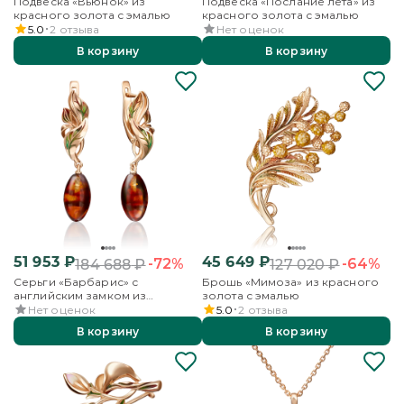
Подвеска «Вьюнок» из
Подвеска «Послание лета» из
красного золота с эмалью
красного золота с эмалью
5.0
2
отзыва
Нет оценок
В корзину
В корзину
51 953
₽
45 649
₽
-72%
-64%
184 688
₽
127 020
₽
Серьги «Барбарис» с
Брошь «Мимоза» из красного
английским замком из
золота с эмалью
красного золота с янтарём и
Нет оценок
5.0
2
отзыва
эмалью
В корзину
В корзину