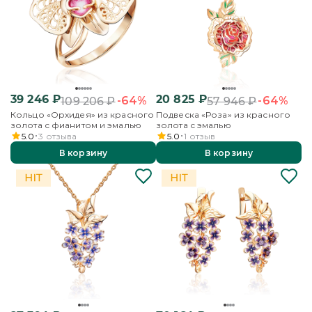
39 246
₽
20 825
₽
-64%
-64%
109 206
₽
57 946
₽
Кольцо «Орхидея» из красного
Подвеска «Роза» из красного
золота с фианитом и эмалью
золота с эмалью
5.0
3
отзыва
5.0
1
отзыв
В корзину
В корзину