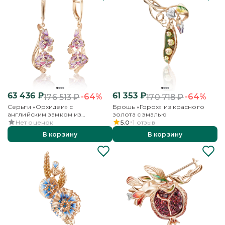
63 436
₽
61 353
₽
-64%
-64%
176 513
₽
170 718
₽
Серьги «Орхидеи» с
Брошь «Горох» из красного
английским замком из
золота с эмалью
красного золота с эмалью
Нет оценок
5.0
1
отзыв
В корзину
В корзину