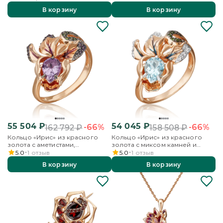
В корзину
В корзину
55 504
₽
54 045
₽
-66%
-66%
162 792
₽
158 508
₽
Кольцо «Ирис» из красного
Кольцо «Ирис» из красного
золота с аметистами,
золота с миксом камней и
хромдиопсидами и эмалью
эмалью
5.0
1
отзыв
5.0
1
отзыв
В корзину
В корзину