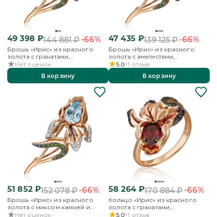
49 398
₽
47 435
₽
-66%
-66%
144 881
₽
139 125
₽
Брошь «Ирис» из красного
Брошь «Ирис» из красного
золота с гранатами,
золота с аметистами,
хромдиопсидами и эмалью
хромдиопсидами и эмалью
Нет оценок
5.0
1
отзыв
В корзину
В корзину
51 852
₽
58 264
₽
-66%
-66%
152 078
₽
170 884
₽
Брошь «Ирис» из красного
Кольцо «Ирис» из красного
золота с миксом камней и
золота с гранатами,
эмалью
хромдиопсидами и эмалью
Нет оценок
5.0
1
отзыв