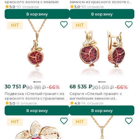
красного золота с эмалью
замком из красного золота с
эмалью
5.0
10
отзывов
5.0
10
отзывов
В корзину
В корзину
30 751
₽
68 535
₽
-66%
-66%
90 191
₽
201 011
₽
Подвеска «Спелый гранат» из
Серьги «Спелый гранат» с
красного золота с гранатами и
английским замком из
эмалью
красного золота с гранатами и
5.0
6
отзывов
4.9
14
отзывов
эмалью
В корзину
В корзину