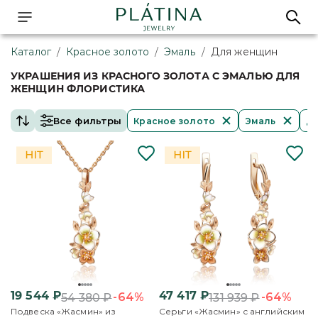
Каталог
/
Красное золото
/
Эмаль
/
Для женщин
УКРАШЕНИЯ ИЗ КРАСНОГО ЗОЛОТА С ЭМАЛЬЮ ДЛЯ
ЖЕНЩИН ФЛОРИСТИКА
Все фильтры
Красное золото
Эмаль
Д
19 544
₽
47 417
₽
-64%
-64%
54 380
₽
131 939
₽
Подвеска «Жасмин» из
Серьги «Жасмин» с английским