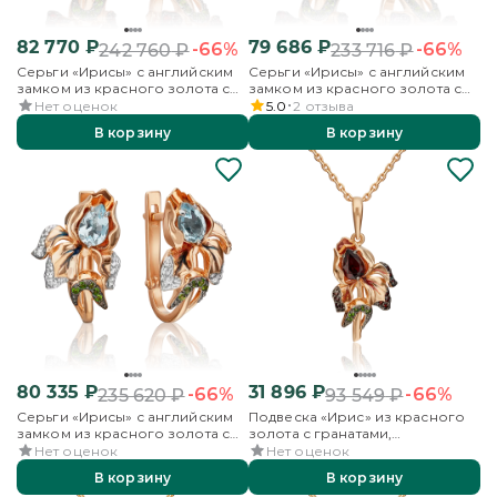
82 770
₽
79 686
₽
-66%
-66%
242 760
₽
233 716
₽
Серьги «Ирисы» с английским
Серьги «Ирисы» с английским
замком из красного золота с
замком из красного золота с
гранатами, хромдиопсидами и
аметистами, хромдиопсидами и
Нет оценок
5.0
2
отзыва
эмалью
эмалью
В корзину
В корзину
80 335
₽
31 896
₽
-66%
-66%
235 620
₽
93 549
₽
Серьги «Ирисы» с английским
Подвеска «Ирис» из красного
замком из красного золота с
золота с гранатами,
миксом камней и эмалью
хромдиопсидами и эмалью
Нет оценок
Нет оценок
В корзину
В корзину