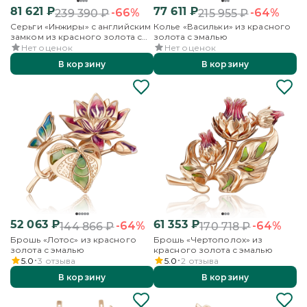
81 621
₽
77 611
₽
-66%
-64%
239 390
₽
215 955
₽
Серьги «Инжиры» с английским
Колье «Васильки» из красного
замком из красного золота с
золота с эмалью
гранатами, хромдиопсидами и
Нет оценок
Нет оценок
эмалью
В корзину
В корзину
52 063
₽
61 353
₽
-64%
-64%
144 866
₽
170 718
₽
Брошь «Лотос» из красного
Брошь «Чертополох» из
золота с эмалью
красного золота с эмалью
5.0
3
отзыва
5.0
2
отзыва
В корзину
В корзину