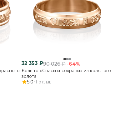
32 353
₽
-64%
90 026
₽
красного
Кольцо «Спаси и сохрани» из красного
золота
5.0
1
отзыв