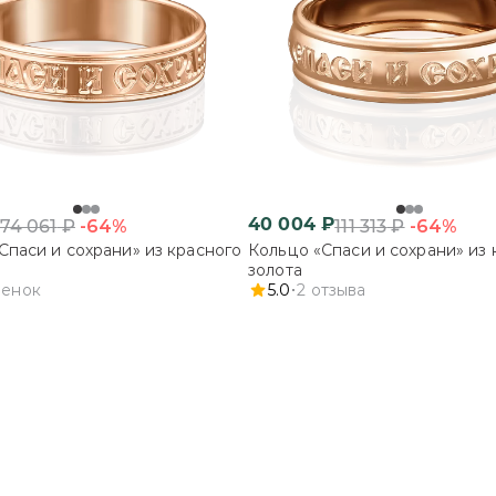
40 004
₽
-64%
-64%
74 061
₽
111 313
₽
Спаси и сохрани» из красного
Кольцо «Спаси и сохрани» из 
золота
ценок
5.0
2
отзыва