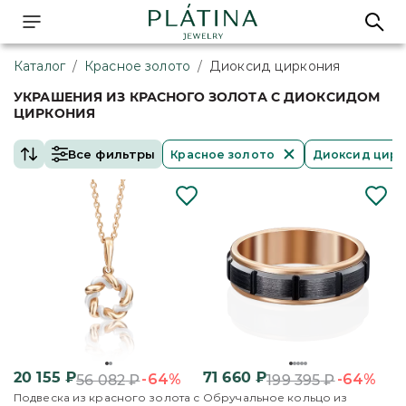
Каталог
/
Красное золото
/
Диоксид циркония
УКРАШЕНИЯ ИЗ КРАСНОГО ЗОЛОТА С ДИОКСИДОМ
ЦИРКОНИЯ
Все фильтры
Красное золото
Диоксид цирк
20 155
₽
71 660
₽
-64%
-64%
56 082
₽
199 395
₽
Подвеска из красного золота с
Обручальное кольцо из