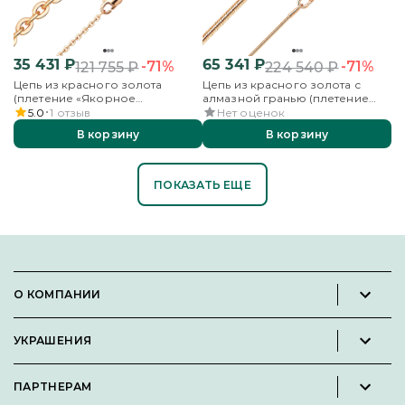
35 431
₽
65 341
₽
-71%
-71%
121 755
₽
224 540
₽
Цепь из красного золота
Цепь из красного золота с
(плетение «Якорное
алмазной гранью (плетение
бриллиантовое»)
«Снейк»)
5.0
1
отзыв
Нет оценок
В корзину
В корзину
ПОКАЗАТЬ ЕЩЕ
О КОМПАНИИ
Новости и пресс-релизы
УКРАШЕНИЯ
Вакансии
Каталог
Философия
ПАРТНЕРАМ
Кольца
Контакты