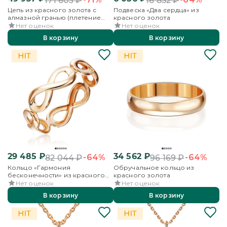
171 603
₽
16 852
₽
Цепь из красного золота с
Подвеска «Два сердца» из
алмазной гранью (плетение
красного золота
«Двойной ромб»)
Нет оценок
Нет оценок
В корзину
В корзину
29 485
₽
34 562
₽
-64%
-64%
82 044
₽
96 169
₽
Кольцо «Гармония
Обручальное кольцо из
бесконечности» из красного
красного золота
золота
Нет оценок
Нет оценок
В корзину
В корзину