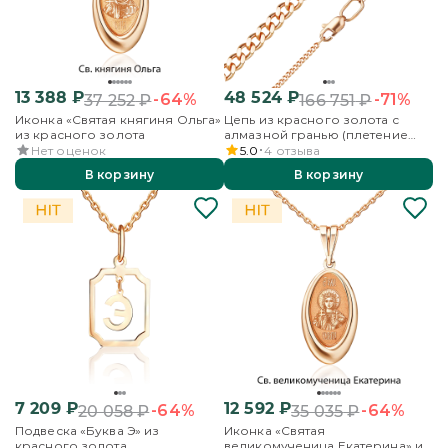
13 388
₽
48 524
₽
-64%
-71%
37 252
₽
166 751
₽
Иконка «Святая княгиня Ольга»
Цепь из красного золота с
из красного золота
алмазной гранью (плетение
«Панцирное»)
Нет оценок
5.0
4
отзыва
В корзину
В корзину
7 209
₽
12 592
₽
-64%
-64%
20 058
₽
35 035
₽
Подвеска «Буква Э» из
Иконка «Святая
красного золота
великомученица Екатерина» из