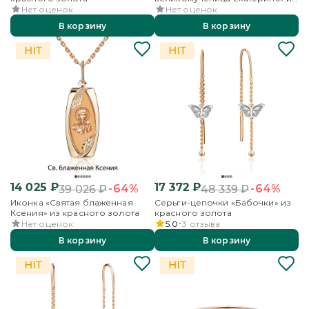
красного золота
Нет оценок
Нет оценок
В корзину
В корзину
14 025
₽
17 372
₽
-64%
-64%
39 026
₽
48 339
₽
Иконка «Святая блаженная
Серьги-цепочки «Бабочки» из
Ксения» из красного золота
красного золота
Нет оценок
5.0
3
отзыва
В корзину
В корзину