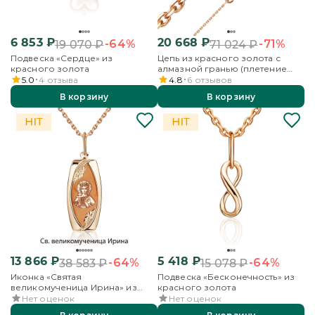
6 853
₽
20 668
₽
-64%
-71%
19 070
₽
71 024
₽
Подвеска «Сердце» из
Цепь из красного золота с
красного золота
алмазной гранью (плетение
«Якорное»)
5.0
4
отзыва
4.8
6
отзывов
В корзину
В корзину
13 866
₽
5 418
₽
-64%
-64%
38 583
₽
15 078
₽
Иконка «Святая
Подвеска «Бесконечность» из
великомученица Ирина» из
красного золота
красного золота
Нет оценок
Нет оценок