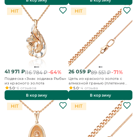
В корзину
В корзину
41 971
₽
26 059
₽
-64%
-71%
116 784
₽
89 551
₽
Подвеска «Знак зодиака Рыбы»
Цепь из красного золота с
из красного золота
алмазной гранью (плетение
«Панцирное»)
5.0
6
отзывов
5.0
4
отзыва
В корзину
В корзину