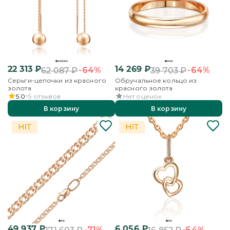
22 313
₽
14 269
₽
-64%
-64%
62 087
₽
39 703
₽
Серьги-цепочки из красного
Обручальное кольцо из
золота
красного золота
5.0
5
отзывов
Нет оценок
В корзину
В корзину
49 937
₽
6 056
₽
-71%
-64%