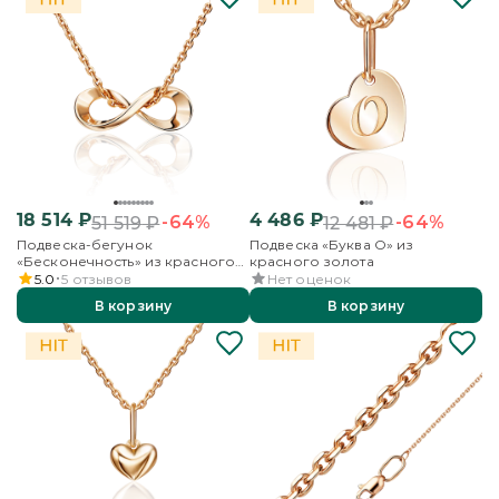
18 514
₽
4 486
₽
-64%
-64%
51 519
₽
12 481
₽
Подвеска-бегунок
Подвеска «Буква О» из
«Бесконечность» из красного
красного золота
золота
5.0
5
отзывов
Нет оценок
В корзину
В корзину