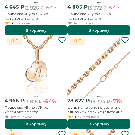
4 645
₽
4 805
₽
-64%
-64%
12 926
₽
13 372
₽
Подвеска «Буква С» из
Подвеска «Буква Е» из
красного золота
красного золота
5.0
1
отзыв
Нет оценок
В корзину
В корзину
4 966
₽
28 627
₽
-64%
-71%
13 818
₽
98 374
₽
Подвеска «Буква Л» из
Цепь из красного золота с
красного золота
алмазной гранью (плетение
«Якорное»)
Нет оценок
5.0
7
отзывов
В корзину
В корзину