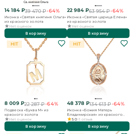
14 184
₽
22 984
₽
-64%
-64%
39 470
₽
63 954
₽
Иконка «Святая княгиня Ольга»
Иконка «Святая царица Елена»
из красного золота
из красного золота
Нет оценок
Нет оценок
В корзину
В корзину
8 009
₽
48 378
₽
-64%
-64%
22 287
₽
134 613
₽
Подвеска «Буква М» из
Иконка «Божия Матерь
красного золота
Владимирская» из красного
золота
Нет оценок
5.0
1
отзыв
В корзину
В корзину