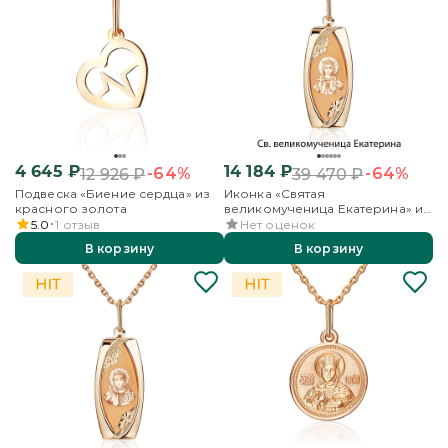
4 645
₽
14 184
₽
-64%
-64%
12 926
₽
39 470
₽
Подвеска «Биение сердца» из
Иконка «Святая
красного золота
великомученица Екатерина» из
красного золота
5.0
1
отзыв
Нет оценок
В корзину
В корзину