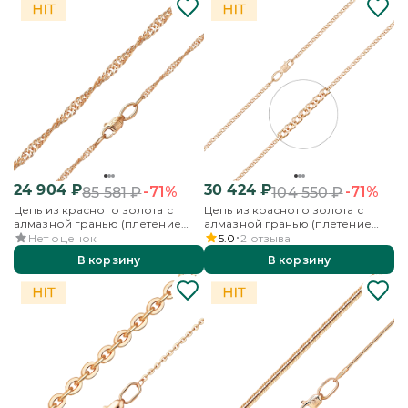
24 904
₽
30 424
₽
-71%
-71%
85 581
₽
104 550
₽
Цепь из красного золота с
Цепь из красного золота с
алмазной гранью (плетение
алмазной гранью (плетение
«Сингапур»)
«Двойной ромб»)
Нет оценок
5.0
2
отзыва
В корзину
В корзину