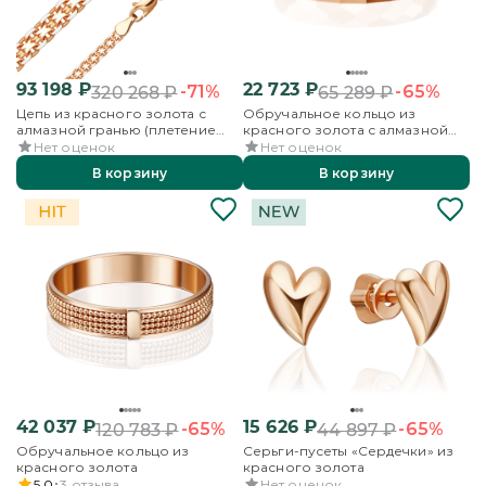
93 198
₽
22 723
₽
-71%
-65%
320 268
₽
65 289
₽
Цепь из красного золота с
Обручальное кольцо из
алмазной гранью (плетение
красного золота с алмазной
«Бисмарк двойной якорь»)
гранью
Нет оценок
Нет оценок
В корзину
В корзину
42 037
₽
15 626
₽
-65%
-65%
120 783
₽
44 897
₽
Обручальное кольцо из
Серьги-пусеты «Сердечки» из
красного золота
красного золота
5.0
3
отзыва
Нет оценок