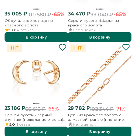
35 005
₽
34 470
₽
-65%
-65%
100 580
₽
99 040
₽
Обручальное кольцо из
Серьги-пусеты «Шарм» из
красного золота
красного золота
5.0
4
отзыва
Нет оценок
В корзину
В корзину
23 186
₽
29 782
₽
-65%
-71%
66 619
₽
102 344
₽
Серьги-пусеты «Верный
Цепь из красного золота с
спутник» (пожелание счастья)
алмазной гранью (плетение
из красного золота
«Фигаро»)
5.0
1
отзыв
Нет оценок
В корзину
В корзину