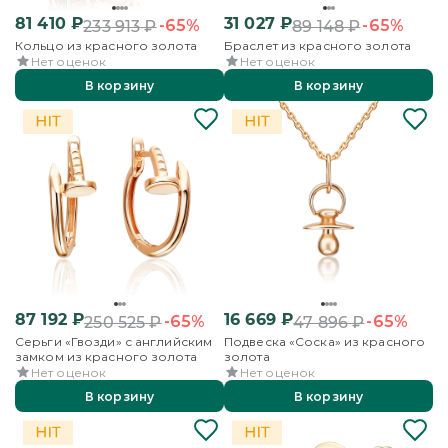
81 410
₽
31 027
₽
-65%
-65%
233 913
₽
89 148
₽
Кольцо из красного золота
Браслет из красного золота
Нет оценок
Нет оценок
В корзину
В корзину
87 192
₽
16 669
₽
-65%
-65%
250 525
₽
47 896
₽
Серьги «Гвозди» с английским
Подвеска «Соска» из красного
замком из красного золота
золота
Нет оценок
Нет оценок
В корзину
В корзину