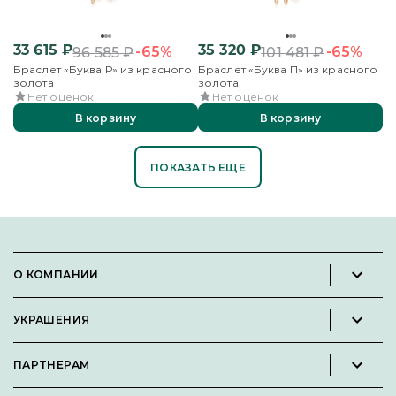
33 615
₽
35 320
₽
-65%
-65%
96 585
₽
101 481
₽
Браслет «Буква Р» из красного
Браслет «Буква П» из красного
золота
золота
Нет оценок
Нет оценок
В корзину
В корзину
ПОКАЗАТЬ ЕЩЕ
О КОМПАНИИ
Новости и пресс-релизы
УКРАШЕНИЯ
Вакансии
Каталог
Философия
ПАРТНЕРАМ
Кольца
Контакты
Стать партнёром
Серьги