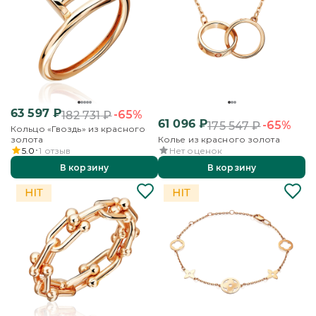
63 597
₽
-65%
182 731
₽
61 096
₽
-65%
175 547
₽
Кольцо «Гвоздь» из красного
золота
Колье из красного золота
5.0
1
отзыв
Нет оценок
В корзину
В корзину