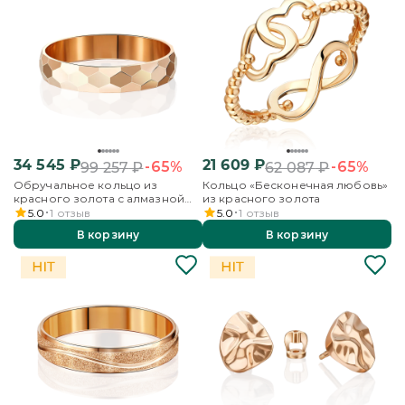
34 545
₽
21 609
₽
-65%
-65%
99 257
₽
62 087
₽
Обручальное кольцо из
Кольцо «Бесконечная любовь»
красного золота с алмазной
из красного золота
гранью
5.0
1
отзыв
5.0
1
отзыв
В корзину
В корзину