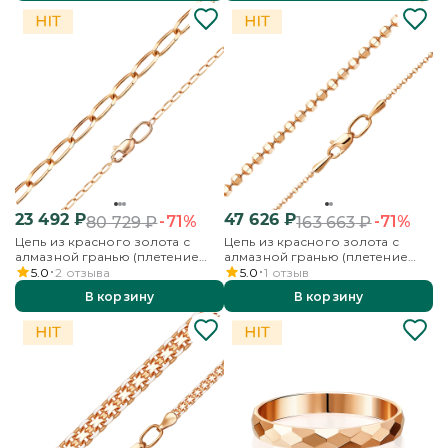
23 492
₽
47 626
₽
-71%
-71%
80 729
₽
163 663
₽
Цепь из красного золота с
Цепь из красного золота с
алмазной гранью (плетение
алмазной гранью (плетение
«Панцирное Бильбао»)
«Шарики»)
5.0
2
отзыва
5.0
1
отзыв
В корзину
В корзину