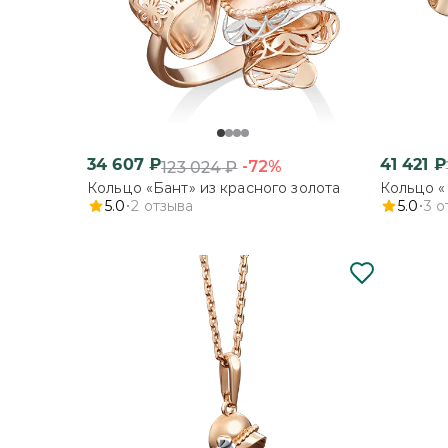
34 607
₽
41 421
₽
-72%
123 024
₽
Кольцо «Бант» из красного золота
Кольцо «
5.0
2
отзыва
5.0
3
о