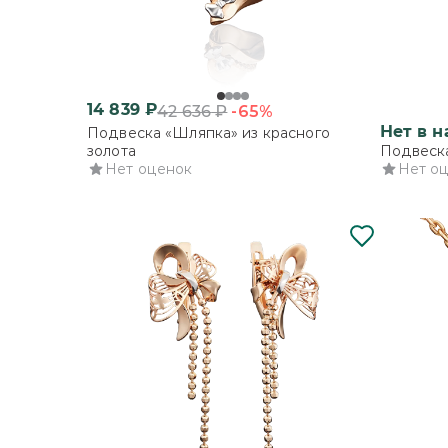
14 839
₽
-65%
42 636
₽
Нет в 
Подвеска «Шляпка» из красного
золота
Подвеска
Нет оценок
Нет о