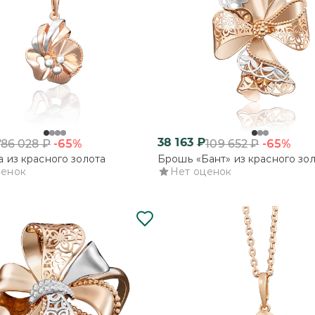
₽
38 163
₽
-65%
-65%
86 028
₽
109 652
₽
 из красного золота
Брошь «Бант» из красного зо
ценок
Нет оценок