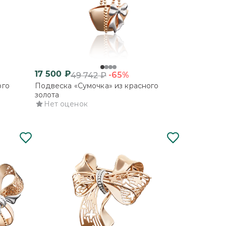
17 500
₽
-65%
49 742
₽
ого
Подвеска «Сумочка» из красного
золота
Нет оценок