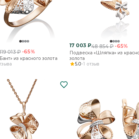
17 003
₽
-65%
48 854
₽
-65%
119 013
₽
Подвеска «Шляпка» из красн
Бант» из красного золота
золота
тзыва
5.0
1
отзыв