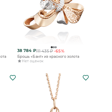
38 784
₽
-65%
111 435
₽
лота
Брошь «Бант» из красного золота
Нет оценок