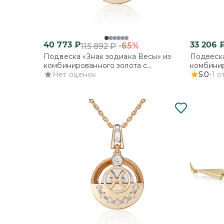
40 773
₽
33 206
-65%
115 892
₽
Подвеска «Знак зодиака Весы» из
Подвеска
комбинированного золота с
комбинир
фианитами
Нет оценок
фианита
5.0
1
о