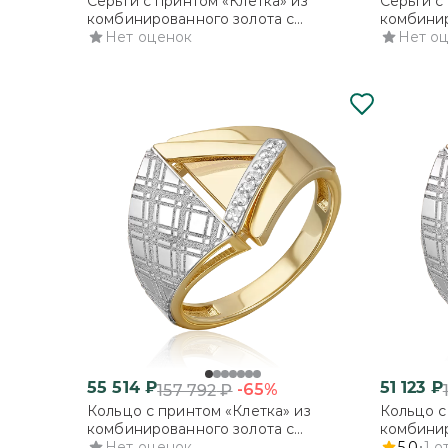
Серьги с принтом «Клетка» из
Серьги с
комбинированного золота с
комбинир
фианитами
Нет оценок
фианита
Нет о
55 514
₽
51 123
₽
-65%
157 792
₽
Кольцо с принтом «Клетка» из
Кольцо с
комбинированного золота с
комбинир
фианитами
Нет оценок
фианита
5.0
1
о