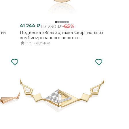
41 244
₽
-65%
117 230
₽
 из
Подвеска «Знак зодиака Скорпион» из
комбинированного золота с
фианитами
Нет оценок