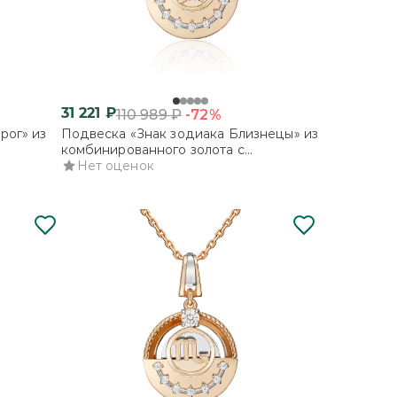
31 221
₽
-72%
110 989
₽
рог» из
Подвеска «Знак зодиака Близнецы» из
комбинированного золота с
фианитами
Нет оценок