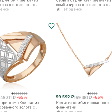
 принтом «Клетка» из
Серьги с принтом «Клетка» из
ованного золота с
комбинированного золота с
ми
ценок
фианитами
Нет оценок
59 592
₽
-65%
-65%
145 311
₽
169 381
₽
 принтом «Клетка» из
Колье из комбинированного з
ованного золота с
фианитами
ми
тзыв
Нет оценок