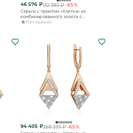
46 576
₽
-65%
132 385
₽
Серьги с принтом «Клетка» из
комбинированного золота с
фианитами
Нет оценок
94 405
₽
-65%
268 335
₽