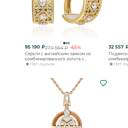
95 190
₽
32 557
-65%
270 564
₽
Серьги с английским замком из
Подвеска
комбинированного золота с
комбинир
фианитами
Нет оценок
фианита
Нет о