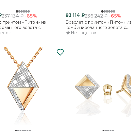
₽
83 114
₽
-65%
-65%
237 134
₽
236 242
₽
с принтом «Питон» из
Браслет с принтом «Питон» и
ованного золота с
комбинированного золота с
ми
ценок
фианитами
Нет оценок