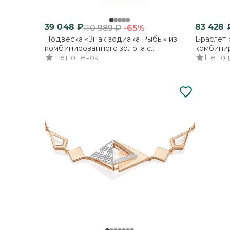
39 048
₽
83 428
-65%
110 989
₽
Подвеска «Знак зодиака Рыбы» из
Браслет 
комбинированного золота с
комбинир
фианитами
Нет оценок
фианита
Нет о