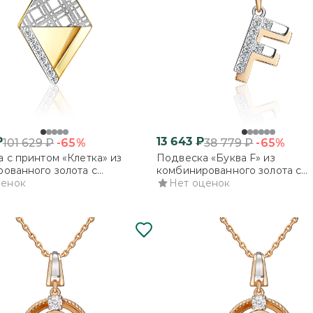
₽
13 643
₽
-65%
-65%
101 629
₽
38 779
₽
 с принтом «Клетка» из
Подвеска «Буква F» из
ованного золота с
комбинированного золота с
ми
ценок
фианитами
Нет оценок