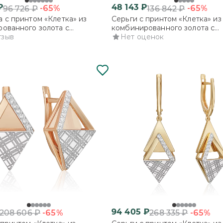
₽
48 143
₽
-65%
-65%
96 726
₽
136 842
₽
 с принтом «Клетка» из
Серьги с принтом «Клетка» из
ованного золота с
комбинированного золота с
ми
тзыв
фианитами
Нет оценок
94 405
₽
-65%
-65%
208 606
₽
268 335
₽