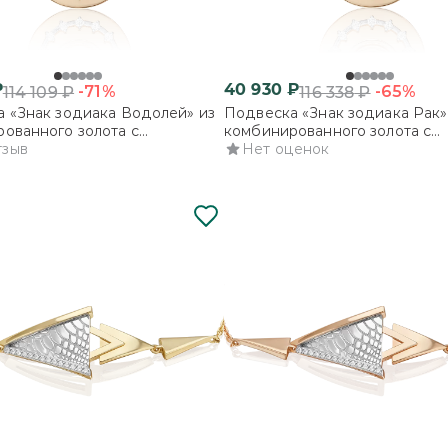
₽
40 930
₽
-71%
-65%
114 109
₽
116 338
₽
 «Знак зодиака Водолей» из
Подвеска «Знак зодиака Рак»
ованного золота с
комбинированного золота с
ми
тзыв
фианитами
Нет оценок