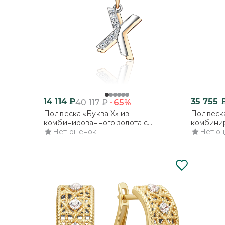
14 114
₽
35 755
-65%
40 117
₽
Подвеска «Буква X» из
Подвеска
комбинированного золота с
комбинир
фианитами
Нет оценок
фианита
Нет о