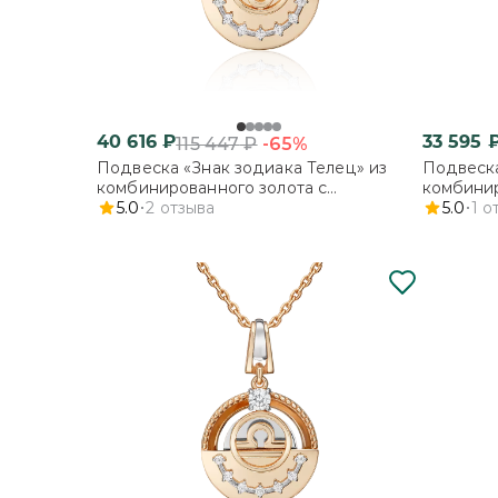
40 616
₽
33 595
-65%
115 447
₽
Подвеска «Знак зодиака Телец» из
Подвеска
комбинированного золота с
комбинир
фианитами
5.0
2
отзыва
фианита
5.0
1
о