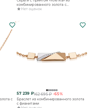
Серьги с принтом «Клетка» из
комбинированного золота с
фианитами
Нет оценок
57 239
₽
-65%
162 695
₽
олота с
Браслет из комбинированного золота
с фианитами
Нет оценок