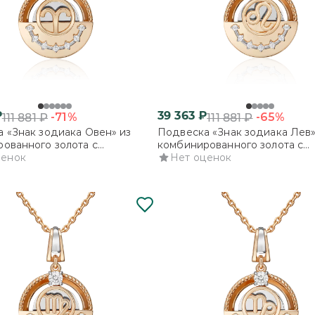
₽
39 363
₽
-71%
-65%
111 881
₽
111 881
₽
 «Знак зодиака Овен» из
Подвеска «Знак зодиака Лев»
ованного золота с
комбинированного золота с
ми
ценок
фианитами
Нет оценок