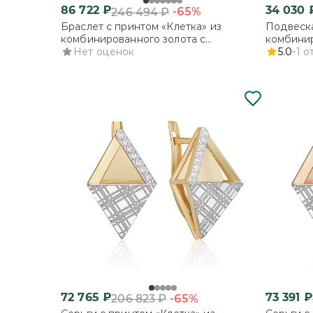
86 722
₽
34 030
-65%
246 494
₽
Браслет с принтом «Клетка» из
Подвеска
комбинированного золота с
комбинир
фианитами
Нет оценок
фианита
5.0
1
о
72 765
₽
73 391
₽
-65%
206 823
₽