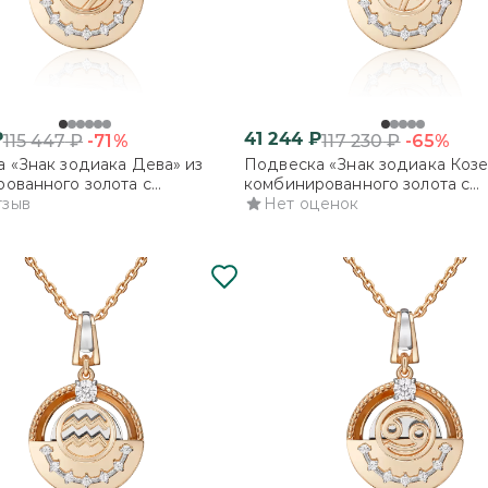
₽
41 244
₽
-71%
-65%
115 447
₽
117 230
₽
 «Знак зодиака Дева» из
Подвеска «Знак зодиака Козе
ованного золота с
комбинированного золота с
ми
тзыв
фианитами
Нет оценок