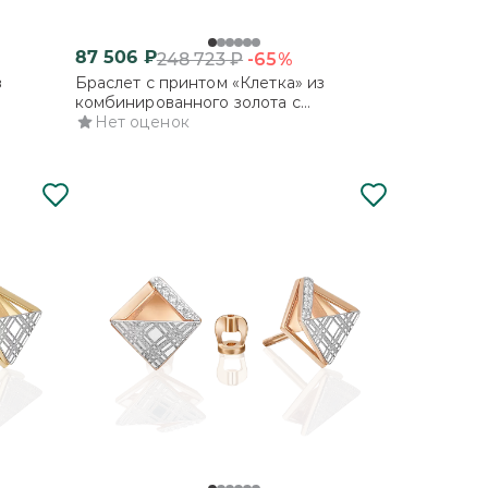
87 506
₽
-65%
248 723
₽
з
Браслет с принтом «Клетка» из
комбинированного золота с
фианитами
Нет оценок