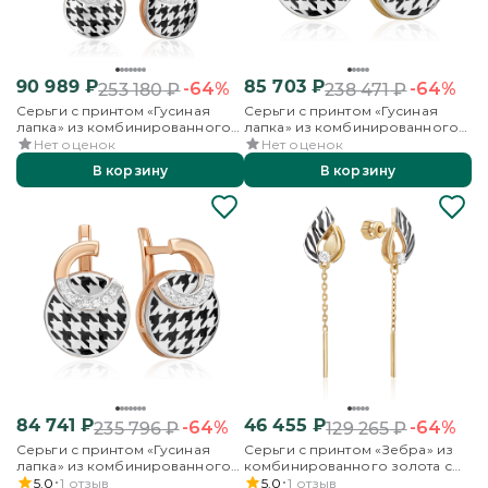
90 989
₽
85 703
₽
-64%
-64%
253 180
₽
238 471
₽
Серьги с принтом «Гусиная
Серьги с принтом «Гусиная
лапка» из комбинированного
лапка» из комбинированного
золота с фианитами и эмалью
золота с фианитами и эмалью
Нет оценок
Нет оценок
В корзину
В корзину
84 741
₽
46 455
₽
-64%
-64%
235 796
₽
129 265
₽
Серьги с принтом «Гусиная
Серьги с принтом «Зебра» из
лапка» из комбинированного
комбинированного золота с
золота с фианитами и эмалью
фианитом и эмалью
5.0
1
отзыв
5.0
1
отзыв