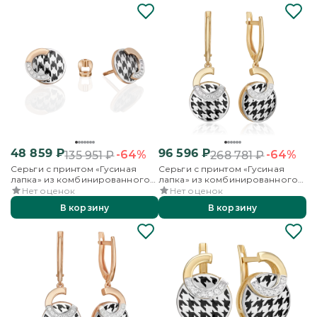
48 859
₽
96 596
₽
-64%
-64%
135 951
₽
268 781
₽
Серьги с принтом «Гусиная
Серьги с принтом «Гусиная
лапка» из комбинированного
лапка» из комбинированного
золота с фианитами и эмалью
золота с фианитами и эмалью
Нет оценок
Нет оценок
В корзину
В корзину