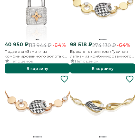
40 950
₽
98 518
₽
-64%
-64%
113 944
₽
274 130
₽
Подвеска «Замок» из
Браслет с принтом «Гусиная
комбинированного золота с
лапка» из комбинированного
фианитами
золота с фианитами и эмалью
Нет оценок
Нет оценок
В корзину
В корзину