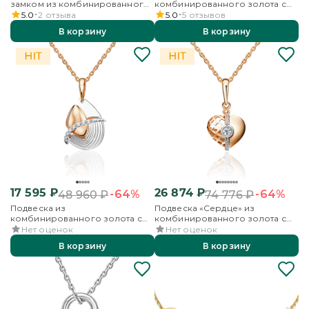
замком из комбинированного
комбинированного золота с
золота с фианитами
фианитом
5.0
2
отзыва
5.0
5
отзывов
В корзину
В корзину
17 595
₽
26 874
₽
-64%
-64%
48 960
₽
74 776
₽
Подвеска из
Подвеска «Сердце» из
комбинированного золота с
комбинированного золота с
фианитами
фианитами
Нет оценок
Нет оценок
В корзину
В корзину