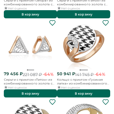
Серьги с принтом «Зебра» из
Серьги с принтом «Питон» из
комбинированного золота с
комбинированного золота с
фианитом и эмалью
фианитами
Нет оценок
Нет оценок
В корзину
В корзину
79 456
₽
50 941
₽
-64%
-64%
221 087
₽
141 745
₽
Серьги с принтом «Питон» из
Кольцо с принтом «Гусиная
комбинированного золота с
лапка» из комбинированного
фианитами
золота с фианитами и эмалью
Нет оценок
Нет оценок
В корзину
В корзину