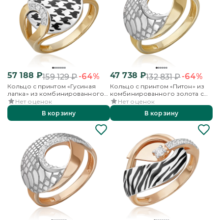
57 188
₽
47 738
₽
-64%
-64%
159 129
₽
132 831
₽
Кольцо с принтом «Гусиная
Кольцо с принтом «Питон» из
лапка» из комбинированного
комбинированного золота с
золота с фианитами и эмалью
фианитами
Нет оценок
Нет оценок
В корзину
В корзину