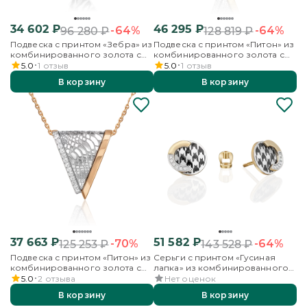
34 602
₽
46 295
₽
-64%
-64%
96 280
₽
128 819
₽
Подвеска с принтом «Зебра» из
Подвеска с принтом «Питон» из
комбинированного золота с
комбинированного золота с
фианитами и эмалью
фианитами
5.0
1
отзыв
5.0
1
отзыв
В корзину
В корзину
37 663
₽
51 582
₽
-70%
-64%
125 253
₽
143 528
₽
Подвеска с принтом «Питон» из
Серьги с принтом «Гусиная
комбинированного золота с
лапка» из комбинированного
фианитами
золота с фианитами и эмалью
5.0
2
отзыва
Нет оценок
В корзину
В корзину