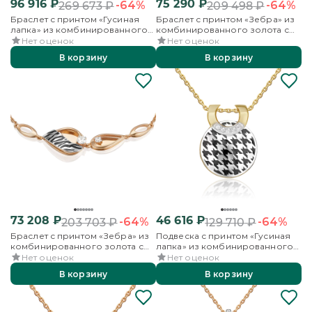
96 916
₽
75 290
₽
-64%
-64%
269 673
₽
209 498
₽
Браслет с принтом «Гусиная
Браслет с принтом «Зебра» из
лапка» из комбинированного
комбинированного золота с
золота с фианитами и эмалью
фианитами и эмалью
Нет оценок
Нет оценок
В корзину
В корзину
73 208
₽
46 616
₽
-64%
-64%
203 703
₽
129 710
₽
Браслет с принтом «Зебра» из
Подвеска с принтом «Гусиная
комбинированного золота с
лапка» из комбинированного
фианитами и эмалью
золота с фианитами и эмалью
Нет оценок
Нет оценок
В корзину
В корзину