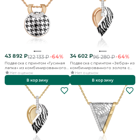
43 892
₽
34 602
₽
-64%
-64%
122 133
₽
96 280
₽
Подвеска с принтом «Гусиная
Подвеска с принтом «Зебра» из
лапка» из комбинированного
комбинированного золота с
золота с фианитами и эмалью
фианитами и эмалью
Нет оценок
Нет оценок
В корзину
В корзину