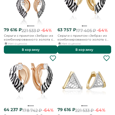
79 616
₽
63 757
₽
-64%
-64%
221 533
₽
177 405
₽
Серьги с принтом «Зебра» из
Серьги с принтом «Зебра» из
комбинированного золота с
комбинированного золота с
фианитами и эмалью
фианитом и эмалью
Нет оценок
Нет оценок
В корзину
В корзину
64 237
₽
79 616
₽
-64%
-64%
178 742
₽
221 533
₽