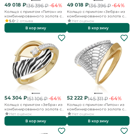
49 018
₽
49 018
₽
-64%
-64%
136 396
₽
136 396
₽
Кольцо с принтом «Питон» из
Кольцо с принтом «Зебра» из
комбинированного золота с
комбинированного золота с
фианитами
фианитами и эмалью
5.0
2
отзыва
Нет оценок
В корзину
В корзину
54 304
₽
52 222
₽
-64%
-64%
151 106
₽
145 311
₽
Кольцо с принтом «Зебра» из
Кольцо с принтом «Питон» из
комбинированного золота с
комбинированного золота с
фианитами и эмалью
фианитами
Нет оценок
Нет оценок
В корзину
В корзину