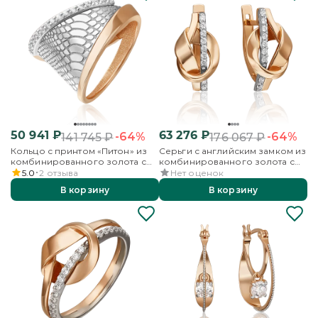
50 941
₽
63 276
₽
-64%
-64%
141 745
₽
176 067
₽
Кольцо с принтом «Питон» из
Серьги с английским замком из
комбинированного золота с
комбинированного золота с
фианитами
фианитами
5.0
2
отзыва
Нет оценок
В корзину
В корзину