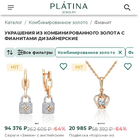
Каталог
/
Комбинированное золото
/
Фианит
УКРАШЕНИЯ ИЗ КОМБИНИРОВАННОГО ЗОЛОТА С
ФИАНИТАМИ ДИЗАЙНЕРСКИЕ
Все фильтры
Комбинированное золото
Фиа
94 376
₽
20 985
₽
-64%
-64%
262 605
₽
58 392
₽
Серьги «Замки» с английским
Подвеска «Корона» из