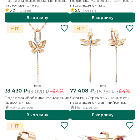
Подвеска «Стрекоза. Ценность
Подвеска «Стрекоза. Ценность
настоящего» из
настоящего» из
комбинированного золота с
комбинированного золота с
5.0
1
отзыв
5.0
1
отзыв
бриллиантами
бриллиантами
В корзину
В корзину
33 430
₽
77 408
₽
-64%
-64%
93 020
₽
215 391
₽
Подвеска «Бабочка. Мгновения
Серьги «Стрекозы. Ценность
красоты» из
настоящего» с английским
комбинированного золота с
замком из комбинированного
Нет оценок
Нет оценок
бриллиантами
золота с бриллиантами
В корзину
В корзину