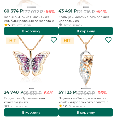
60 374
₽
43 491
₽
-66%
-64%
177 072
₽
121 016
₽
Кольцо «Ночная магия» из
Кольцо «Бабочка. Мгновения
комбинированного золота с
красоты» из
аметистом
комбинированного золота с
5.0
5
отзывов
Нет оценок
бриллиантами
В корзину
В корзину
24 740
₽
57 123
₽
-64%
-66%
68 839
₽
167 541
₽
Подвеска «Тропическая
Подвеска «Загадочность» из
красавица» из
комбинированного золота с
комбинированного золота с
топазами, бесцветными
Нет оценок
5.0
5
отзывов
эмалью
топазами и эмалью
В корзину
В корзину