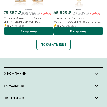
75 387
₽
45 825
₽
-64%
-64%
209 766
₽
127 507
₽
Серьги «Сама по себе» с
Подвеска «Сова» из
английским замком из
комбинированного золота с
комбинированного золота
эмалью
5.0
1
отзыв
5.0
2
отзыва
В корзину
В корзину
ПОКАЗАТЬ ЕЩЕ
О КОМПАНИИ
Новости и пресс-релизы
УКРАШЕНИЯ
Вакансии
Каталог
Философия
ПАРТНЕРАМ
Кольца
Контакты
Стать партнёром
Серьги
Пользовательское соглашение