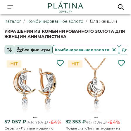
Каталог
/
Комбинированное золото
/
Для женщин
УКРАШЕНИЯ ИЗ КОМБИНИРОВАННОГО ЗОЛОТА ДЛЯ
ЖЕНЩИН АНИМАЛИСТИКА
Все фильтры
Комбинированное золото
Для
57 057
₽
32 353
₽
-64%
-64%
158 765
₽
90 026
₽
Серьги «Лунные кошки» с
Подвеска «Лунная кошка» из