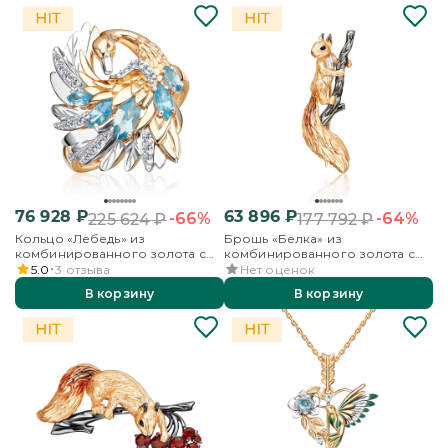
76 928
₽
63 896
₽
-66%
-64%
225 624
₽
177 792
₽
Кольцо «Лебедь» из
Брошь «Белка» из
комбинированного золота с
комбинированного золота с
топазами и бесцветными
эмалью
5.0
3
отзыва
Нет оценок
топазами
В корзину
В корзину