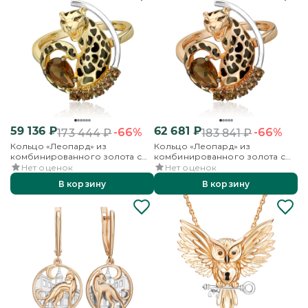
59 136
₽
62 681
₽
-66%
-66%
173 444
₽
183 841
₽
Кольцо «Леопард» из
Кольцо «Леопард» из
комбинированного золота с
комбинированного золота с
эмалью и кварцем дымчатым
кварцем дымчатым и эмалью
Нет оценок
Нет оценок
В корзину
В корзину