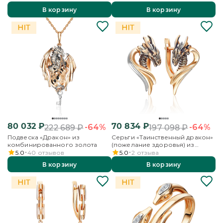
топазами
В корзину
В корзину
80 032
₽
70 834
₽
-64%
-64%
222 689
₽
197 098
₽
Подвеска «Дракон» из
Серьги «Таинственный дракон»
комбинированного золота
(пожелание здоровья) из
комбинированного золота
5.0
40
отзывов
5.0
2
отзыва
В корзину
В корзину