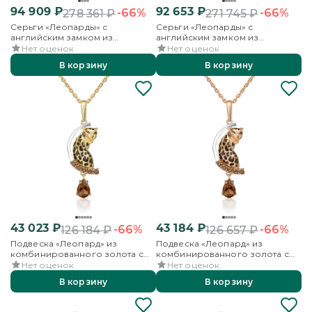
94 909
₽
92 653
₽
-66%
-66%
278 361
₽
271 745
₽
Серьги «Леопарды» с
Серьги «Леопарды» с
английским замком из
английским замком из
комбинированного золота с
комбинированного золота с
Нет оценок
Нет оценок
кварцем дымчатым и эмалью
кварцем дымчатым и эмалью
В корзину
В корзину
43 023
₽
43 184
₽
-66%
-66%
126 184
₽
126 657
₽
Подвеска «Леопард» из
Подвеска «Леопард» из
комбинированного золота с
комбинированного золота с
кварцем дымчатым и эмалью
кварцем дымчатым и эмалью
Нет оценок
Нет оценок
В корзину
В корзину