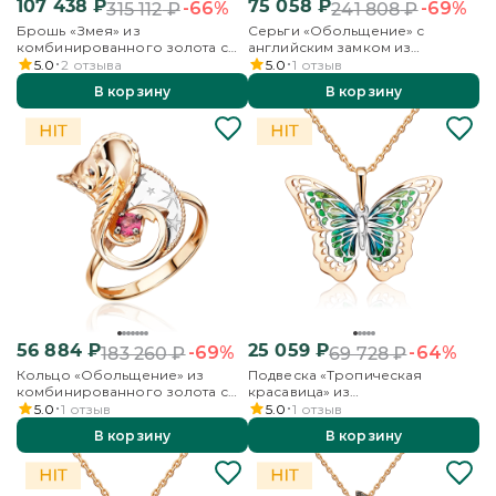
107 438
₽
75 058
₽
-66%
-69%
315 112
₽
241 808
₽
Брошь «Змея» из
Серьги «Обольщение» с
комбинированного золота с
английским замком из
цитринами
комбинированного золота с
5.0
2
отзыва
5.0
1
отзыв
гранатом
В корзину
В корзину
56 884
₽
25 059
₽
-69%
-64%
183 260
₽
69 728
₽
Кольцо «Обольщение» из
Подвеска «Тропическая
комбинированного золота с
красавица» из
гранатом
комбинированного золота с
5.0
1
отзыв
5.0
1
отзыв
эмалью
В корзину
В корзину