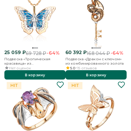
25 059
₽
60 392
₽
-64%
-64%
69 728
₽
168 044
₽
Подвеска «Тропическая
Подвеска «Дракон с ключом»
красавица» из
из комбинированного золота
комбинированного золота с
Нет оценок
5.0
15
отзывов
эмалью
В корзину
В корзину