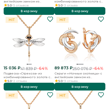
английским замком из
комбинированного золота с
комбинированного золота с
фианитом
5.0
5
отзывов
5.0
3
отзыва
фианитом
В корзину
В корзину
15 036
₽
89 873
₽
-64%
-64%
41 839
₽
250 076
₽
Подвеска «Стрекоза» из
Серьги ««Ночные охотницы» с
комбинированного золота с
английским замком из
фианитами
комбинированного золота
5.0
2
отзыва
5.0
3
отзыва
В корзину
В корзину