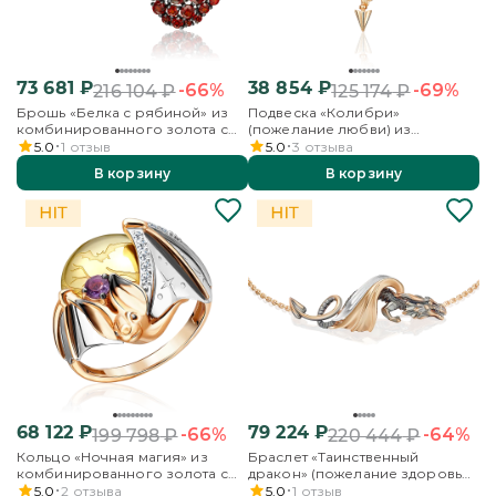
73 681
₽
38 854
₽
-66%
-69%
216 104
₽
125 174
₽
Брошь «Белка с рябиной» из
Подвеска «Колибри»
комбинированного золота с
(пожелание любви) из
гранатами и эмалью
комбинированного золота с
5.0
1
отзыв
5.0
3
отзыва
топазами и эмалью
В корзину
В корзину
68 122
₽
79 224
₽
-66%
-64%
199 798
₽
220 444
₽
Кольцо «Ночная магия» из
Браслет «Таинственный
комбинированного золота с
дракон» (пожелание здоровья)
аметистом и бесцветными
из комбинированного золота
5.0
2
отзыва
5.0
1
отзыв