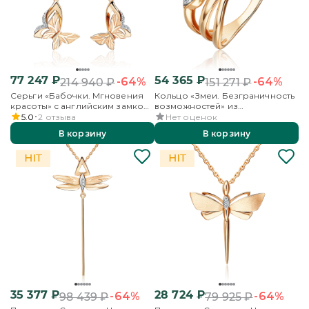
77 247
₽
54 365
₽
-64%
-64%
214 940
₽
151 271
₽
Серьги «Бабочки. Мгновения
Кольцо «Змеи. Безграничность
красоты» с английским замком
возможностей» из
из комбинированного золота
комбинированного золота с
5.0
2
отзыва
Нет оценок
с бриллиантами
бриллиантами
В корзину
В корзину
35 377
₽
28 724
₽
-64%
-64%
98 439
₽
79 925
₽