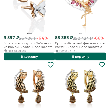
9 597
₽
85 383
₽
-64%
-66%
26 706
₽
250 424
₽
Моносерьга-пусет «Бабочка»
Брошь «Розовый фламинго» из
из комбинированного золота
комбинированного золота с
с фианитом
гранатми и эмалью
Нет оценок
Нет оценок
В корзину
В корзину