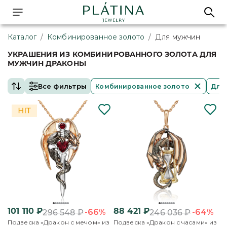
Каталог
/
Комбинированное золото
/
Для мужчин
УКРАШЕНИЯ ИЗ КОМБИНИРОВАННОГО ЗОЛОТА ДЛЯ
МУЖЧИН ДРАКОНЫ
Все фильтры
Комбинированное золото
Для
101 110
₽
88 421
₽
-66%
-64%
296 548
₽
246 036
₽
Подвеска «Дракон с мечом» из
Подвеска «Дракон с часами» из