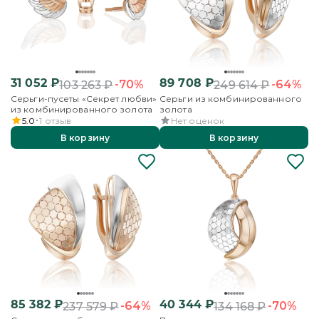
31 052
₽
89 708
₽
-70%
-64%
103 263
₽
249 614
₽
Серьги-пусеты «Секрет любви»
Серьги из комбинированного
из комбинированного золота
золота
5.0
1
отзыв
Нет оценок
В корзину
В корзину
85 382
₽
40 344
₽
-64%
-70%
237 579
₽
134 168
₽