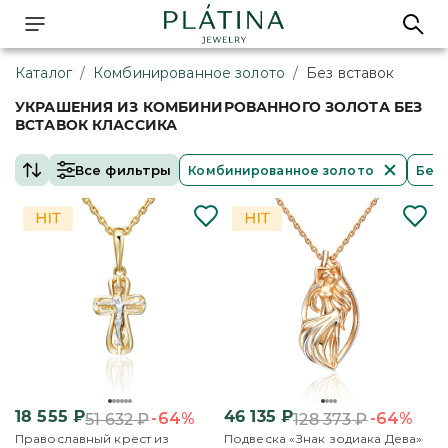
Каталог
/
Комбинированное золото
/
Без вставок
УКРАШЕНИЯ ИЗ КОМБИНИРОВАННОГО ЗОЛОТА БЕЗ
ВСТАВОК КЛАССИКА
Все фильтры
Комбинированное золото
Без 
18 555
₽
46 135
₽
-64%
-64%
51 632
₽
128 373
₽
Православный крест из
Подвеска «Знак зодиака Дева»