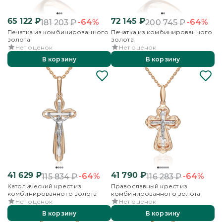
65 122
₽
72 145
₽
-64%
-64%
181 203
₽
200 745
₽
Печатка из комбинированного
Печатка из комбинированного
золота
золота
Нет оценок
Нет оценок
В корзину
В корзину
41 629
₽
41 790
₽
-64%
-64%
115 834
₽
116 283
₽
Католический крест из
Православный крест из
комбинированного золота
комбинированного золота
Нет оценок
Нет оценок
В корзину
В корзину