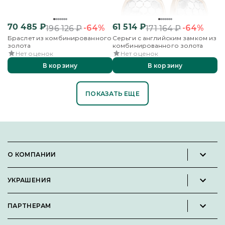
70 485
₽
61 514
₽
-64%
-64%
196 126
₽
171 164
₽
Браслет из комбинированного
Серьги с английским замком из
золота
комбинированного золота
Нет оценок
Нет оценок
В корзину
В корзину
ПОКАЗАТЬ ЕЩЕ
О КОМПАНИИ
Новости и пресс-релизы
УКРАШЕНИЯ
Вакансии
Каталог
Философия
ПАРТНЕРАМ
Кольца
Контакты
Стать партнёром
Серьги
Пользовательское соглашение