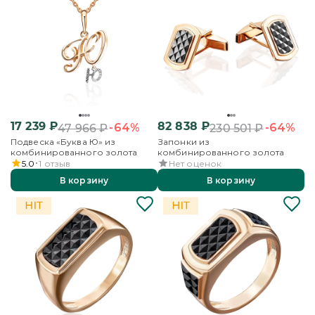
17 239
₽
82 838
₽
-64%
-64%
47 966
₽
230 501
₽
Подвеска «Буква Ю» из
Запонки из
комбинированного золота
комбинированного золота
5.0
1
отзыв
Нет оценок
В корзину
В корзину