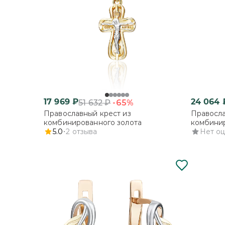
17 969
₽
24 064
-65%
51 632
₽
Православный крест из
Правосла
комбинированного золота
комбинир
5.0
2
отзыва
Нет о