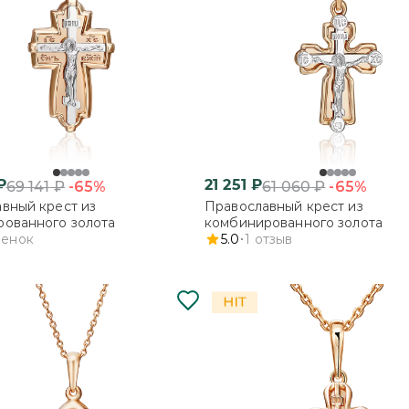
₽
21 251
₽
-65%
-65%
69 141
₽
61 060
₽
вный крест из
Православный крест из
ованного золота
комбинированного золота
ценок
5.0
1
отзыв