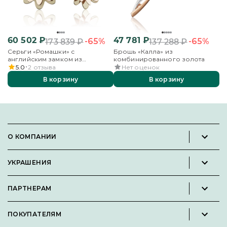
60 502
₽
47 781
₽
-65%
-65%
173 839
₽
137 288
₽
Серьги «Ромашки» с
Брошь «Калла» из
английским замком из
комбинированного золота
комбинированного золота
5.0
2
отзыва
Нет оценок
В корзину
В корзину
О КОМПАНИИ
Новости и пресс-релизы
УКРАШЕНИЯ
Вакансии
Каталог
Философия
ПАРТНЕРАМ
Кольца
Контакты
Стать партнёром
Серьги
Пользовательское соглашение
ПОКУПАТЕЛЯМ
Личный кабинет партнера
Подвески
Политика конфиденциальности