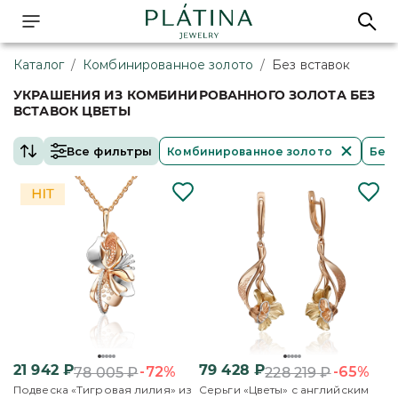
Каталог
/
Комбинированное золото
/
Без вставок
УКРАШЕНИЯ ИЗ КОМБИНИРОВАННОГО ЗОЛОТА БЕЗ
ВСТАВОК ЦВЕТЫ
Все фильтры
Комбинированное золото
Без 
21 942
₽
79 428
₽
-72%
-65%
78 005
₽
228 219
₽
Подвеска «Тигровая лилия» из
Серьги «Цветы» с английским