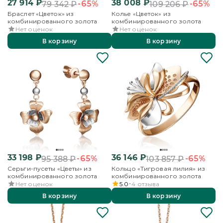
27 914
₽
38 008
₽
-65%
-65%
79 342
₽
109 206
₽
Браслет «Цветок» из
Колье «Цветок» из
комбинированного золота
комбинированного золота
Нет оценок
Нет оценок
В корзину
В корзину
33 198
₽
36 146
₽
-65%
-65%
95 388
₽
103 857
₽
Серьги-пусеты «Цветы» из
Кольцо «Тигровая лилия» из
комбинированного золота
комбинированного золота
Нет оценок
5.0
4
отзыва
В корзину
В корзину