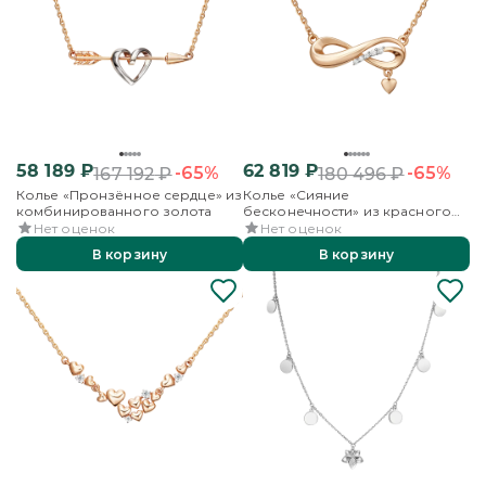
58 189
₽
62 819
₽
-65%
-65%
167 192
₽
180 496
₽
Колье «Пронзённое сердце» из
Колье «Сияние
комбинированного золота
бесконечности» из красного
золота с фианитами
Нет оценок
Нет оценок
В корзину
В корзину