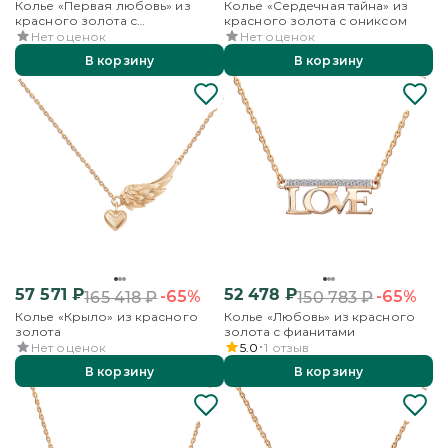
Колье «Первая любовь» из
Колье «Сердечная тайна» из
красного золота с
красного золота с ониксом
перламутром
Нет оценок
Нет оценок
В корзину
В корзину
57 571
₽
52 478
₽
-65%
-65%
165 418
₽
150 783
₽
Колье «Крыло» из красного
Колье «Любовь» из красного
золота
золота с фианитами
Нет оценок
5.0
1
отзыв
В корзину
В корзину