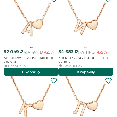
52 049
₽
54 683
₽
-65%
-65%
149 552
₽
157 118
₽
Колье «Буква А» из красного
Колье «Буква И» из красного
золота
золота
Нет оценок
Нет оценок
В корзину
В корзину