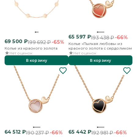
65 597
₽
-66%
193 438
₽
69 500
₽
-65%
199 692
₽
Колье «Пылкая любовь» из
Колье из красного золота
красного золота с сердоликом
Нет оценок
Нет оценок
В корзину
В корзину
64 512
₽
65 442
₽
-66%
-66%
190 237
₽
192 981
₽