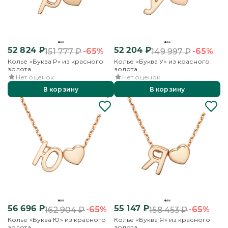
52 824
₽
52 204
₽
-65%
-65%
151 777
₽
149 997
₽
Колье «Буква Р» из красного
Колье «Буква У» из красного
золота
золота
Нет оценок
Нет оценок
В корзину
В корзину
56 696
₽
55 147
₽
-65%
-65%
162 904
₽
158 453
₽
Колье «Буква Ю» из красного
Колье «Буква Я» из красного
золота
золота