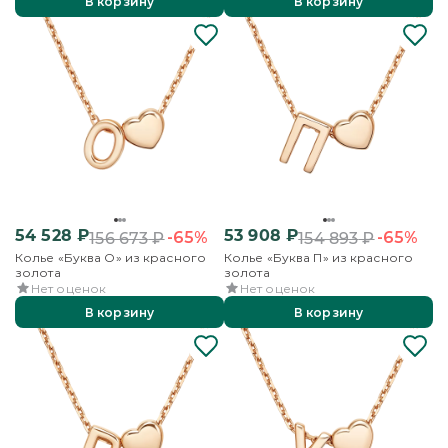
В корзину
В корзину
54 528
₽
53 908
₽
-65%
-65%
156 673
₽
154 893
₽
Колье «Буква О» из красного
Колье «Буква П» из красного
золота
золота
Нет оценок
Нет оценок
В корзину
В корзину