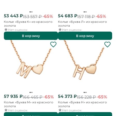
53 443
₽
54 683
₽
-65%
-65%
153 557
₽
157 118
₽
Колье «Буква К» из красного
Колье «Буква Л» из красного
золота
золота
Нет оценок
Нет оценок
В корзину
В корзину
57 935
₽
54 373
₽
-65%
-65%
166 465
₽
156 228
₽
Колье «Буква М» из красного
Колье «Буква Н» из красного
золота
золота
Нет оценок
Нет оценок