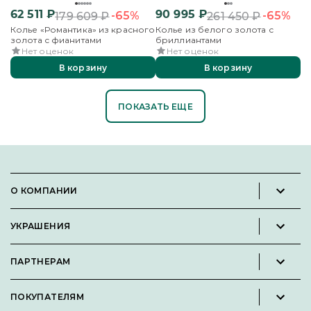
62 511
₽
90 995
₽
-65%
-65%
179 609
₽
261 450
₽
Колье «Романтика» из красного
Колье из белого золота с
золота с фианитами
бриллиантами
Нет оценок
Нет оценок
В корзину
В корзину
ПОКАЗАТЬ ЕЩЕ
О КОМПАНИИ
Новости и пресс-релизы
УКРАШЕНИЯ
Вакансии
Каталог
Философия
ПАРТНЕРАМ
Кольца
Контакты
Стать партнёром
Серьги
Пользовательское соглашение
ПОКУПАТЕЛЯМ
Личный кабинет партнера
Подвески
Политика конфиденциальности