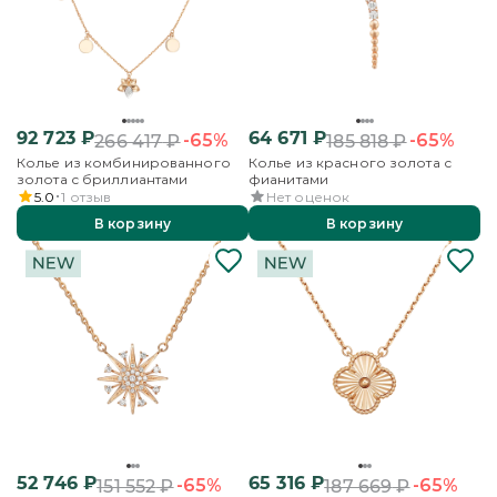
92 723
₽
64 671
₽
-65%
-65%
266 417
₽
185 818
₽
Колье из комбинированного
Колье из красного золота с
золота с бриллиантами
фианитами
5.0
1
отзыв
Нет оценок
В корзину
В корзину
52 746
₽
65 316
₽
-65%
-65%
151 552
₽
187 669
₽