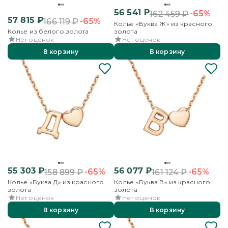
56 541
₽
-65%
162 459
₽
57 815
₽
-65%
166 119
₽
Колье «Буква Ж» из красного
Колье из белого золота
золота
Нет оценок
Нет оценок
В корзину
В корзину
55 303
₽
56 077
₽
-65%
-65%
158 899
₽
161 124
₽
Колье «Буква Д» из красного
Колье «Буква В» из красного
золота
золота
Нет оценок
Нет оценок
В корзину
В корзину