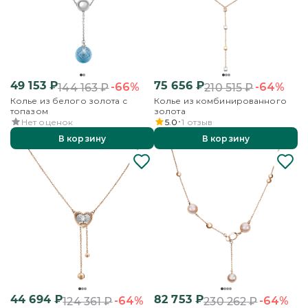
49 153
₽
75 656
₽
-66%
-64%
144 163
₽
210 515
₽
Колье из белого золота с
Колье из комбинированного
топазом
золота
Нет оценок
5.0
1
отзыв
В корзину
В корзину
44 694
₽
82 753
₽
-64%
-64%
124 361
₽
230 262
₽