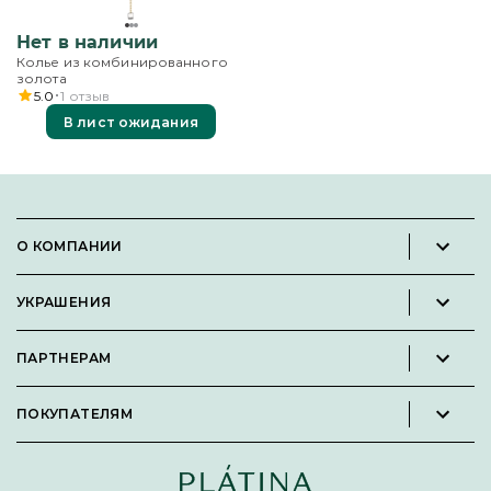
Нет в наличии
Колье из комбинированного
золота
5.0
1
отзыв
В лист ожидания
О КОМПАНИИ
Новости и пресс-релизы
УКРАШЕНИЯ
Вакансии
Каталог
Философия
ПАРТНЕРАМ
Кольца
Контакты
Стать партнёром
Серьги
Пользовательское соглашение
ПОКУПАТЕЛЯМ
Личный кабинет партнера
Подвески
Политика конфиденциальности
Подарочные сертификаты
Броши
Карта сайта
Бонусная программа
Цепи