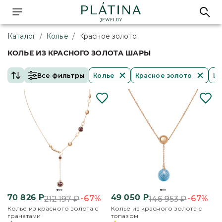
Каталог
/
Колье
/
Красное золото
КОЛЬЕ ИЗ КРАСНОГО ЗОЛОТА ШАРЫ
Все фильтры
Колье
Красное золото
Ш
70 826
₽
49 050
₽
-67%
-67%
212 197
₽
146 953
₽
Колье из красного золота с
Колье из красного золота с
гранатами
топазом