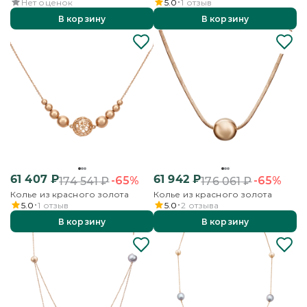
Нет оценок
5.0
1
отзыв
В корзину
В корзину
61 407
₽
61 942
₽
-65%
-65%
174 541
₽
176 061
₽
Колье из красного золота
Колье из красного золота
5.0
1
отзыв
5.0
2
отзыва
В корзину
В корзину