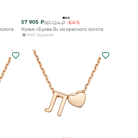
57 905
₽
-64%
161 124
₽
золота
Колье «Буква В» из красного золота
Нет оценок