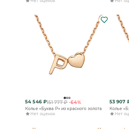
Нет оценок
Нет о
54 546
₽
53 907
-64%
151 777
₽
Колье «Буква Р» из красного золота
Колье «Б
Нет оценок
Нет о