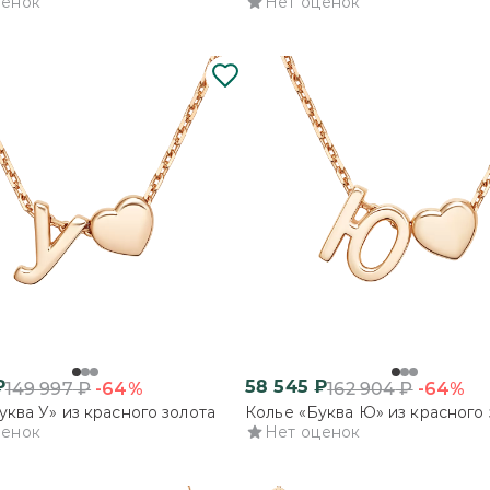
ценок
Нет оценок
₽
58 545
₽
-64%
-64%
149 997
₽
162 904
₽
уква У» из красного золота
Колье «Буква Ю» из красного 
ценок
Нет оценок