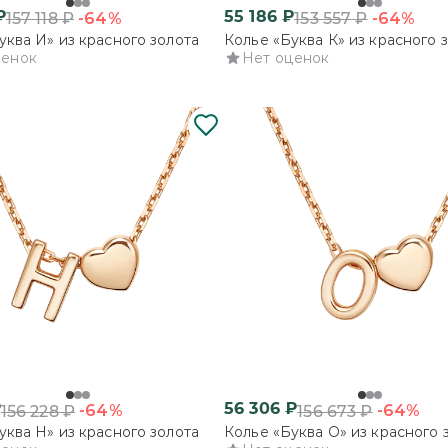
₽
55 186
₽
-64%
-64%
157 118
₽
153 557
₽
уква И» из красного золота
Колье «Буква К» из красного 
ценок
Нет оценок
₽
56 306
₽
-64%
-64%
156 228
₽
156 673
₽
уква Н» из красного золота
Колье «Буква О» из красного 