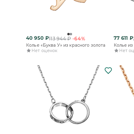
40 950
₽
77 611
₽
-64%
113 944
₽
Колье «Буква У» из красного золота
Колье из
Нет оценок
Нет о