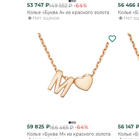
53 747
₽
56 466
-64%
149 552
₽
Колье «Буква А» из красного золота
Колье «Б
Нет оценок
Нет о
59 825
₽
56 147
-64%
166 465
₽
Колье «Буква М» из красного золота
Колье «Б