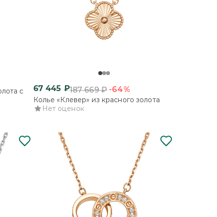
67 445
₽
-64%
187 669
₽
олота с
Колье «Клевер» из красного золота
Нет оценок