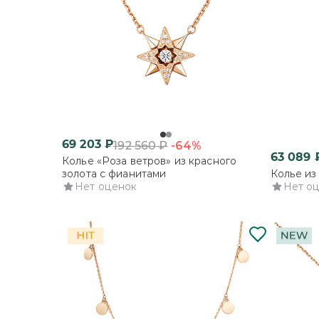
69 203
₽
-64%
192 560
₽
63 089
Колье «Роза ветров» из красного
золота с фианитами
Колье из
Нет оценок
Нет о