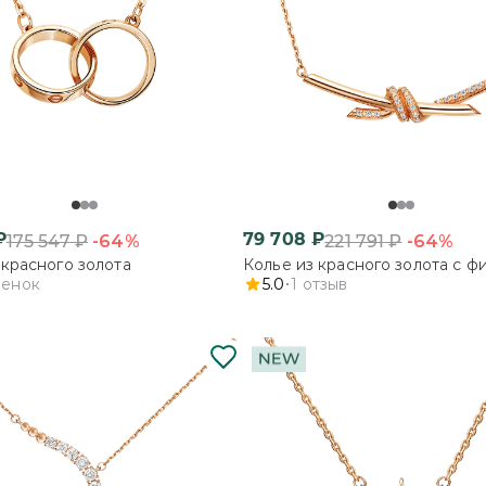
₽
79 708
₽
-64%
-64%
175 547
₽
221 791
₽
 красного золота
Колье из красного золота с ф
ценок
5.0
1
отзыв