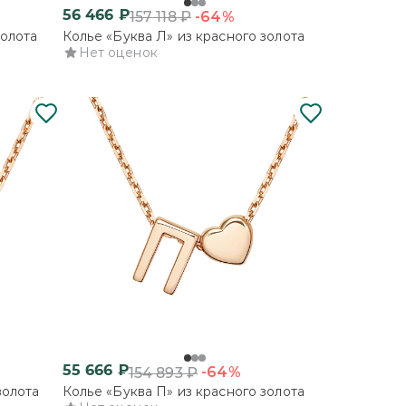
56 466
₽
-64%
157 118
₽
золота
Колье «Буква Л» из красного золота
Нет оценок
55 666
₽
-64%
154 893
₽
золота
Колье «Буква П» из красного золота