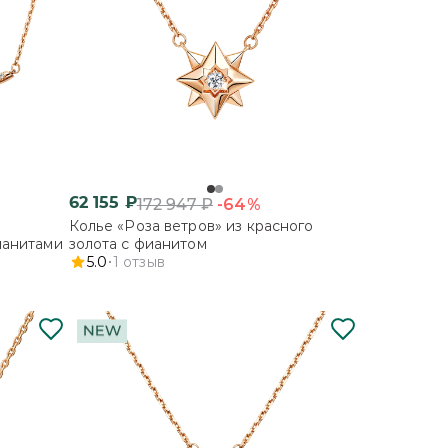
62 155
₽
-64%
172 947
₽
Колье «Роза ветров» из красного
ианитами
золота с фианитом
5.0
1
отзыв