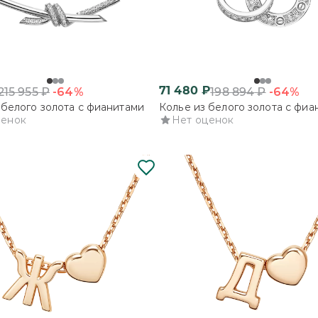
71 480
₽
-64%
-64%
215 955
₽
198 894
₽
 белого золота с фианитами
Колье из белого золота с фиа
ценок
Нет оценок