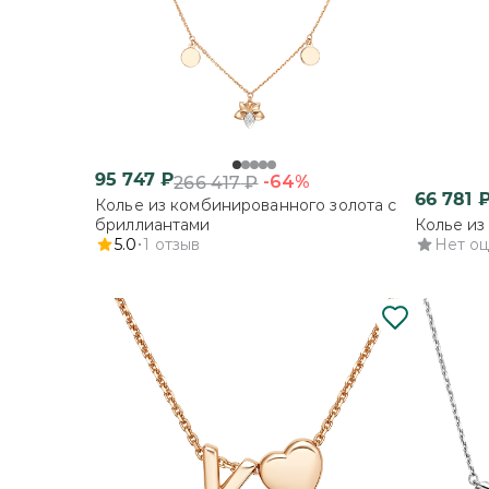
95 747
₽
-64%
266 417
₽
66 781
Колье из комбинированного золота с
бриллиантами
Колье из
5.0
1
отзыв
Нет о