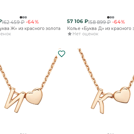
₽
57 106
₽
-64%
-64%
162 459
₽
158 899
₽
уква Ж» из красного золота
Колье «Буква Д» из красного 
ценок
Нет оценок