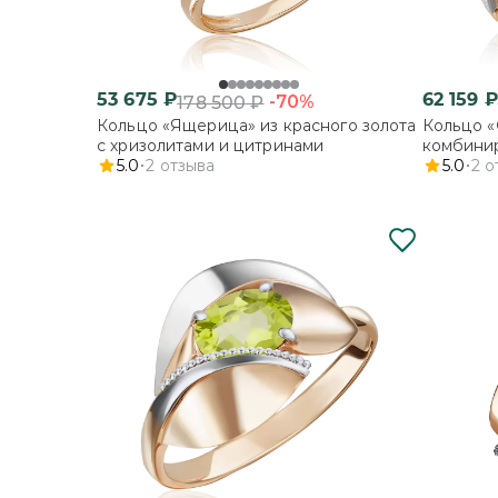
53 675
₽
62 159
₽
-70%
178 500
₽
Кольцо «Ящерица» из красного золота
Кольцо «
с хризолитами и цитринами
комбинир
5.0
2
отзыва
хризолит
5.0
2
о