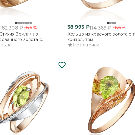
38 995
₽
-66%
-66%
182 308
₽
114 369
₽
Стихия Земли» из
Кольцо из красного золота с 
ованного золота с
хризолитом
ами
тзыва
Нет оценок