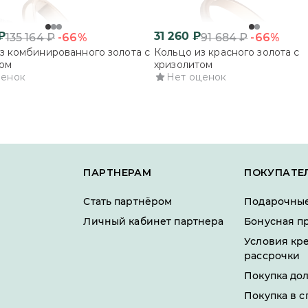
₽
31 260
₽
-66%
-66%
135 164
₽
91 684
₽
з комбинированного золота с
Кольцо из красного золота с
ом
хризолитом
ценок
Нет оценок
ПАРТНЕРАМ
ПОКУПАТЕ
Стать партнёром
Подарочные
Личный кабинет партнера
Бонусная п
Условия кр
рассрочки
Покупка до
Покупка в с