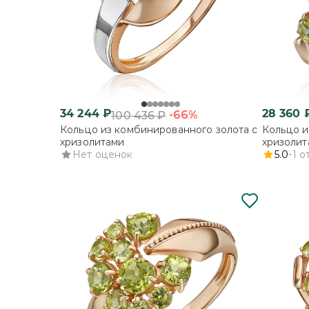
34 244
₽
28 360
-66%
100 436
₽
Кольцо из комбинированного золота с
Кольцо и
хризолитами
хризолит
Нет оценок
5.0
1
о