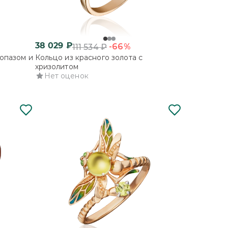
38 029
₽
-66%
111 534
₽
топазом и
Кольцо из красного золота с
хризолитом
Нет оценок