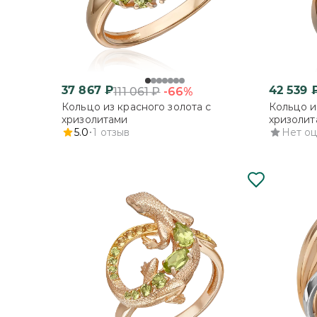
37 867
₽
42 539
-66%
111 061
₽
Кольцо из красного золота с
Кольцо и
хризолитами
хризолит
5.0
1
отзыв
Нет о