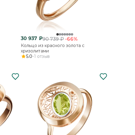
30 937
₽
-66%
90 739
₽
Кольцо из красного золота с
хризолитами
5.0
1
отзыв