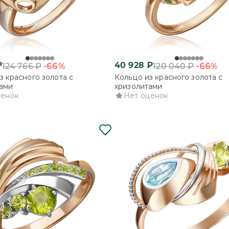
₽
40 928
₽
-66%
-66%
124 766
₽
120 040
₽
з красного золота с
Кольцо из красного золота с
ами
хризолитами
ценок
Нет оценок