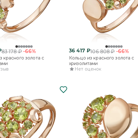
₽
36 417
₽
-66%
-66%
83 178
₽
106 808
₽
з красного золота с
Кольцо из красного золота с
ами
хризолитами
тзыв
Нет оценок