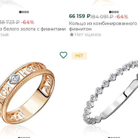
66 159
₽
-64%
184 091
₽
-64%
38 723
₽
Кольцо из комбинированного 
з белого золота с фианитами
фианитом
тзыв
Нет оценок