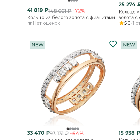
25 274
41 819
₽
-72%
148 661
₽
Кольцо «
Кольцо из белого золота с фианитами
золота с
Нет оценок
5.0
1
о
33 470
₽
15 938
-64%
93 131
₽