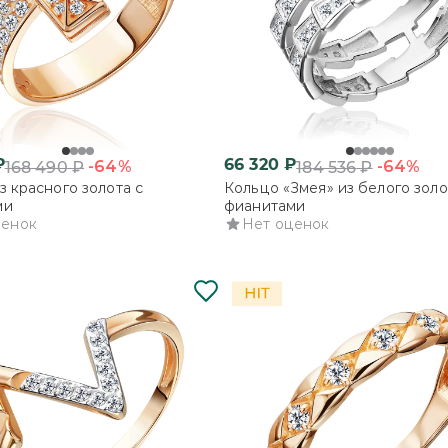
₽
66 320
₽
-64%
-64%
168 490
₽
184 536
₽
з красного золота с
Кольцо «Змея» из белого золо
ми
фианитами
ценок
Нет оценок