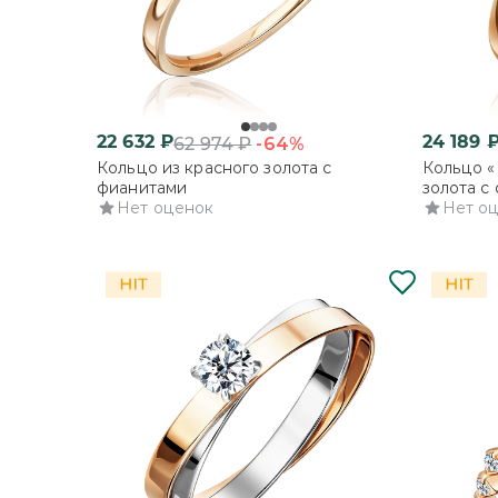
22 632
₽
24 189
-64%
62 974
₽
Кольцо из красного золота с
Кольцо «
фианитами
золота с
Нет оценок
Нет о