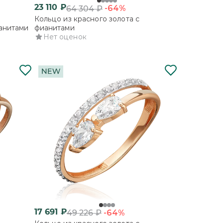
23 110
₽
-64%
64 304
₽
Кольцо из красного золота с
ианитами
фианитами
Нет оценок
17 691
₽
-64%
49 226
₽