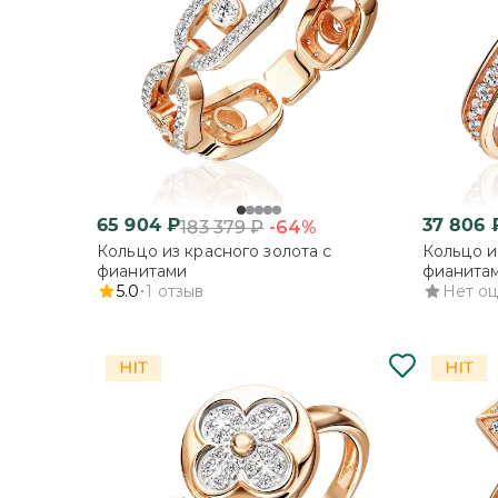
65 904
₽
37 806
-64%
183 379
₽
Кольцо из красного золота с
Кольцо и
фианитами
фианита
5.0
1
отзыв
Нет о