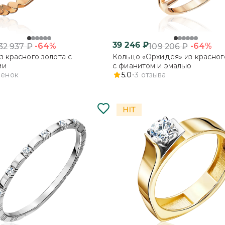
39 246
₽
-64%
-64%
32 937
₽
109 206
₽
з красного золота с
Кольцо «Орхидея» из красног
ми
с фианитом и эмалью
ценок
5.0
3
отзыва