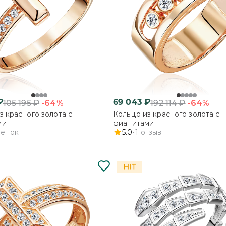
₽
69 043
₽
-64%
-64%
105 195
₽
192 114
₽
з красного золота с
Кольцо из красного золота с
ми
фианитами
ценок
5.0
1
отзыв