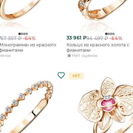
₽
33 961
₽
-64%
-64%
67 307
₽
94 497
₽
Монограмма» из красного
Кольцо из красного золота с
 фианитами
фианитами
ценок
Нет оценок