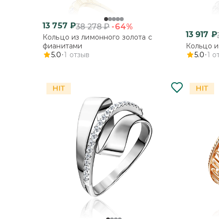
13 757
₽
-64%
38 278
₽
13 917
₽
Кольцо из лимонного золота с
фианитами
Кольцо и
5.0
1
отзыв
5.0
1
о