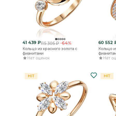
41 439
₽
60 552
-64%
115 305
₽
Кольцо из красного золота с
Кольцо и
фианитами
фианита
Нет оценок
Нет о