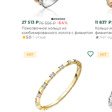
27 513
₽
11 837
₽
-64%
76 556
₽
Помолвочное кольцо из
Кольцо и
комбинированного золота с фианитом
фианита
5.0
1
отзыв
Нет о