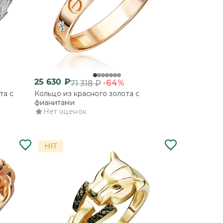
25 630
₽
-64%
71 318
₽
та с
Кольцо из красного золота с
фианитами
Нет оценок