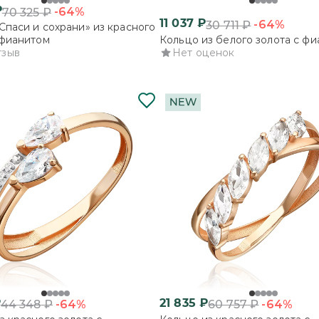
₽
-64%
70 325
₽
11 037
₽
-64%
30 711
₽
Спаси и сохрани» из красного
 фианитом
Кольцо из белого золота с ф
тзыв
Нет оценок
₽
21 835
₽
-64%
-64%
44 348
₽
60 757
₽