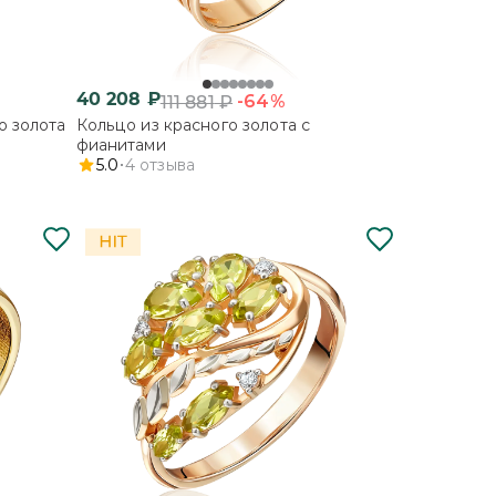
40 208
₽
-64%
111 881
₽
о золота
Кольцо из красного золота с
фианитами
5.0
4
отзыва