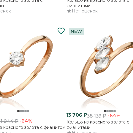
з красного золота с
Кольцо из красного золота с
ми
фианитами
ценок
Нет оценок
13 706
₽
-64%
38 139
₽
-64%
31 044
₽
Кольцо из красного золота с
з красного золота с фианитом
фианитами
ценок
Нет оценок