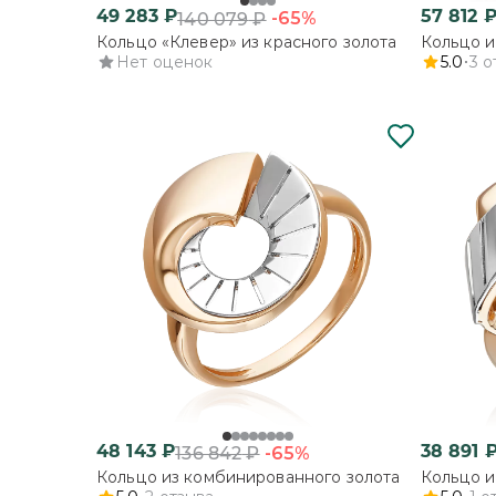
49 283
₽
57 812
-65%
140 079
₽
Кольцо «Клевер» из красного золота
Кольцо и
Нет оценок
5.0
3
о
48 143
₽
38 891
-65%
136 842
₽
Кольцо из комбинированного золота
Кольцо и