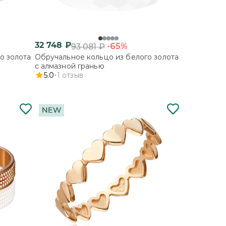
32 748
₽
-65%
93 081
₽
о золота
Обручальное кольцо из белого золота
с алмазной гранью
5.0
1
отзыв