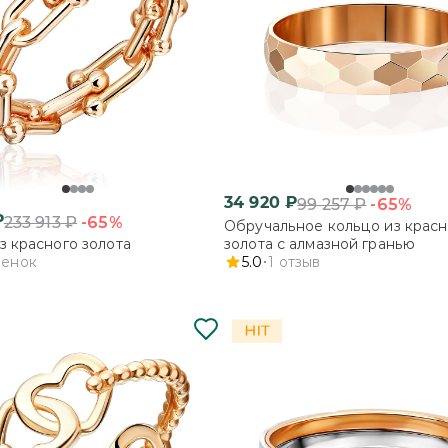
34 920
₽
-65%
99 257
₽
₽
-65%
233 913
₽
Обручальное кольцо из красн
з красного золота
золота с алмазной гранью
ценок
5.0
1
отзыв