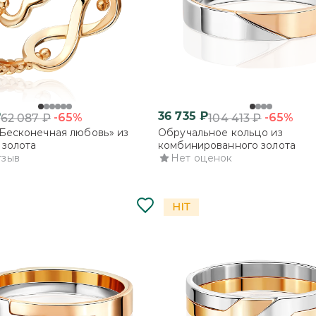
₽
36 735
₽
-65%
-65%
62 087
₽
104 413
₽
Бесконечная любовь» из
Обручальное кольцо из
 золота
комбинированного золота
тзыв
Нет оценок