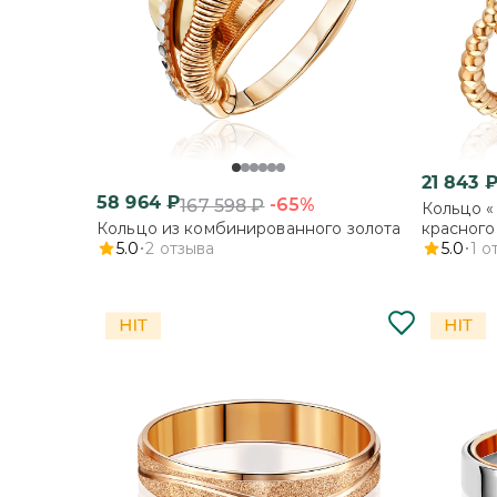
21 843
58 964
₽
-65%
167 598
₽
Кольцо «
Кольцо из комбинированного золота
красного
5.0
2
отзыва
5.0
1
о