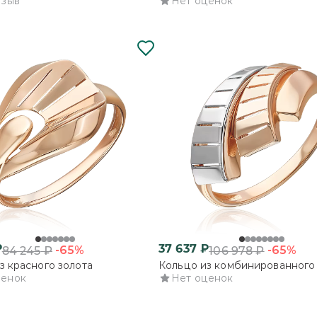
тзыв
Нет оценок
₽
37 637
₽
-65%
-65%
84 245
₽
106 978
₽
з красного золота
Кольцо из комбинированного
ценок
Нет оценок