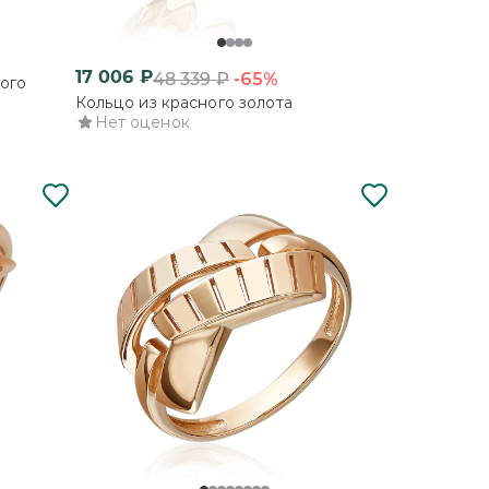
17 006
₽
-65%
48 339
₽
ого
Кольцо из красного золота
Нет оценок