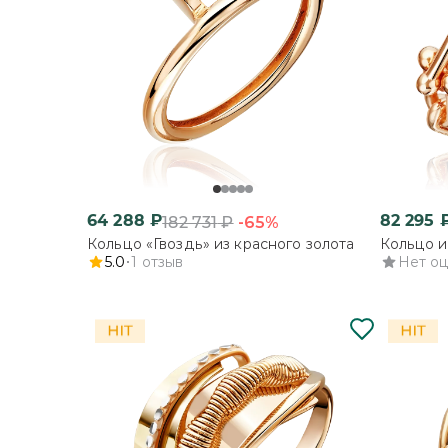
64 288
₽
82 295
-65%
182 731
₽
Кольцо «Гвоздь» из красного золота
Кольцо и
5.0
1
отзыв
Нет о