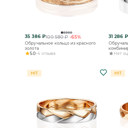
35 386
₽
31 286
₽
-65%
100 580
₽
Обручальное кольцо из красного
Обручаль
золота
комбинир
5.0
4
отзыва
Нет о