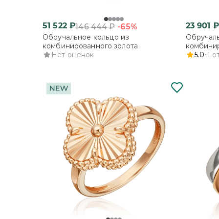
51 522
₽
23 901
₽
-65%
146 444
₽
Обручальное кольцо из
Обручаль
комбинированного золота
комбинир
Нет оценок
гранью
5.0
1
о