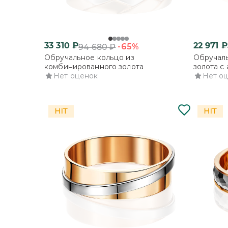
33 310
₽
22 971
₽
-65%
94 680
₽
Обручальное кольцо из
Обручаль
комбинированного золота
золота с
Нет оценок
Нет о