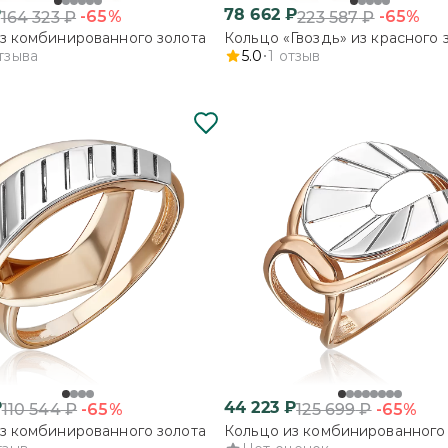
₽
78 662
₽
-65%
-65%
164 323
₽
223 587
₽
з комбинированного золота
Кольцо «Гвоздь» из красного 
тзыва
5.0
1
отзыв
₽
44 223
₽
-65%
-65%
110 544
₽
125 699
₽
з комбинированного золота
Кольцо из комбинированного