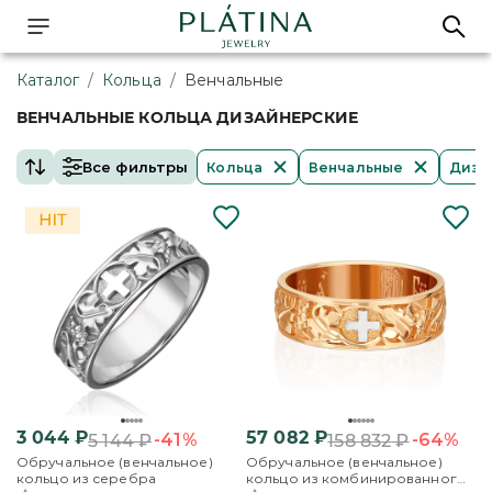
Каталог
/
Кольца
/
Венчальные
ВЕНЧАЛЬНЫЕ КОЛЬЦА ДИЗАЙНЕРСКИЕ
Все фильтры
Кольца
Венчальные
Диза
3 044
₽
57 082
₽
-41%
-64%
5 144
₽
158 832
₽
Обручальное (венчальное)
Обручальное (венчальное)
кольцо из серебра
кольцо из комбинированного