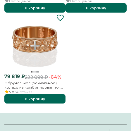
золота
Нет оценок
Нет оценок
В корзину
В корзину
79 819
₽
-64%
222 099
₽
Обручальное (венчальное)
кольцо из комбинированного
золота
5.0
4
отзыва
В корзину