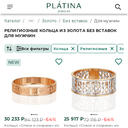
Каталог
/
/
Золото
/
Без вставок
/
Для мужчин
РЕЛИГИОЗНЫЕ КОЛЬЦА ИЗ ЗОЛОТА БЕЗ ВСТАВОК
ДЛЯ МУЖЧИН
Все фильтры
Кольца
Религиозные
Зол
30 233
₽
25 917
₽
-64%
-64%
84 123
₽
72 116
₽
Кольцо «Спаси и сохрани» из
Кольцо «Спаси и сохрани» из