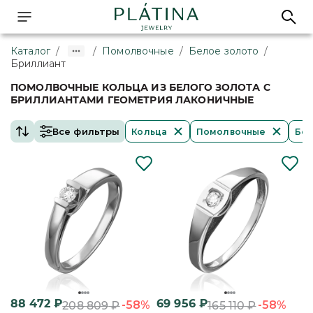
Каталог
/
/
Помолвочные
/
Белое золото
/
Бриллиант
ПОМОЛВОЧНЫЕ КОЛЬЦА ИЗ БЕЛОГО ЗОЛОТА С
БРИЛЛИАНТАМИ ГЕОМЕТРИЯ ЛАКОНИЧНЫЕ
Все фильтры
Кольца
Помолвочные
Бел
88 472
₽
69 956
₽
-58%
-58%
208 809
₽
165 110
₽