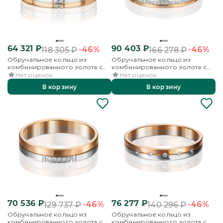
64 321
₽
90 403
₽
-46%
-46%
118 305
₽
166 278
₽
Обручальное кольцо из
Обручальное кольцо из
комбинированного золота с
комбинированного золота с
бриллиантами
бриллиантами
Нет оценок
Нет оценок
В корзину
В корзину
70 536
₽
76 277
₽
-46%
-46%
129 737
₽
140 296
₽
Обручальное кольцо из
Обручальное кольцо из
комбинированного золота с
комбинированного золота с