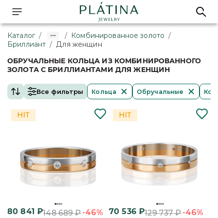
Каталог
/
/
Комбинированное золото
/
Бриллиант
/
Для женщин
ОБРУЧАЛЬНЫЕ КОЛЬЦА ИЗ КОМБИНИРОВАННОГО
ЗОЛОТА С БРИЛЛИАНТАМИ ДЛЯ ЖЕНЩИН
Все фильтры
Кольца
Обручальные
Ком
80 841
₽
70 536
₽
-46%
-46%
148 689
₽
129 737
₽