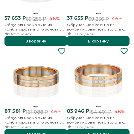
37 653
₽
37 653
₽
-46%
-46%
69 256
₽
69 256
₽
Обручальное кольцо из
Обручальное кольцо из
комбинированного золота с
комбинированного золота с
бриллиантами
бриллиантом
Нет оценок
Нет оценок
В корзину
В корзину
87 581
₽
83 946
₽
-46%
-46%
161 088
₽
154 401
₽
Обручальное кольцо из
Обручальное кольцо из
комбинированного золота с
комбинированного золота с
бриллиантами
бриллиантами
Нет оценок
Нет оценок