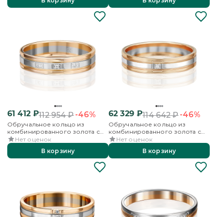
В корзину
В корзину
61 412
₽
62 329
₽
-46%
-46%
112 954
₽
114 642
₽
Обручальное кольцо из
Обручальное кольцо из
комбинированного золота с
комбинированного золота с
бриллиантами
бриллиантом
Нет оценок
Нет оценок
В корзину
В корзину