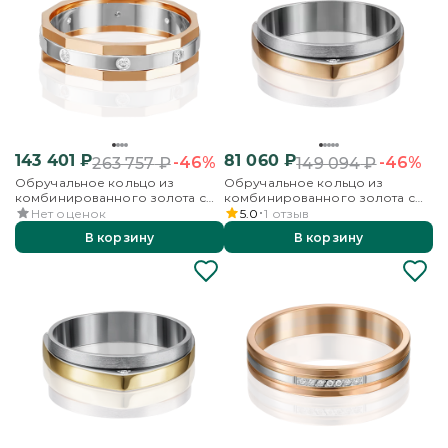
143 401
₽
81 060
₽
-46%
-46%
263 757
₽
149 094
₽
Обручальное кольцо из
Обручальное кольцо из
комбинированного золота с
комбинированного золота с
бриллиантами
бриллиантами
Нет оценок
5.0
1
отзыв
В корзину
В корзину