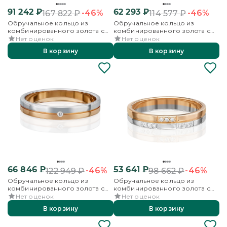
91 242
₽
62 293
₽
-46%
-46%
167 822
₽
114 577
₽
Обручальное кольцо из
Обручальное кольцо из
комбинированного золота с
комбинированного золота с
бриллиантами
бриллиантами
Нет оценок
Нет оценок
В корзину
В корзину
66 846
₽
53 641
₽
-46%
-46%
122 949
₽
98 662
₽
Обручальное кольцо из
Обручальное кольцо из
комбинированного золота с
комбинированного золота с
бриллиантом
бриллиантами
Нет оценок
Нет оценок
В корзину
В корзину