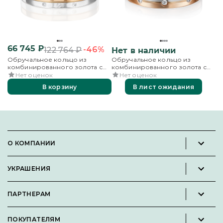
66 745
₽
-46%
122 764
₽
Нет в наличии
Обручальное кольцо из
Обручальное кольцо из
комбинированного золота с
комбинированного золота с
бриллиантами
бриллиантами
Нет оценок
Нет оценок
В корзину
В лист ожидания
О КОМПАНИИ
Новости и пресс-релизы
УКРАШЕНИЯ
Вакансии
Каталог
Философия
ПАРТНЕРАМ
Кольца
Контакты
Стать партнёром
Серьги
Пользовательское соглашение
ПОКУПАТЕЛЯМ