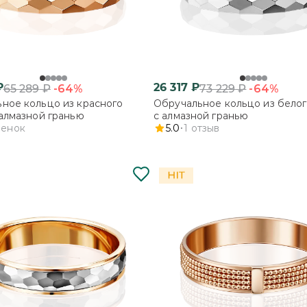
₽
26 317
₽
-64%
-64%
65 289
₽
73 229
₽
ное кольцо из красного
Обручальное кольцо из белог
 алмазной гранью
с алмазной гранью
ценок
5.0
1
отзыв