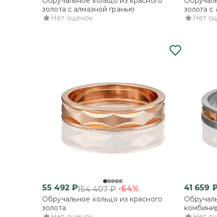
Обручальное кольцо из красного
Обручаль
золота с алмазной гранью
золота с
Нет оценок
Нет о
55 492
₽
41 659
-64%
154 407
₽
Обручальное кольцо из красного
Обручаль
золота
комбинир
Нет оценок
Нет о