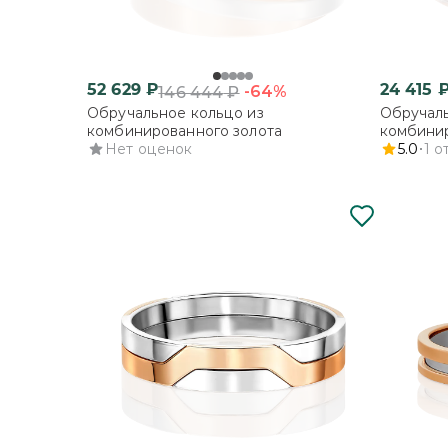
52 629
₽
24 415
-64%
146 444
₽
Обручальное кольцо из
Обручаль
комбинированного золота
комбинир
Нет оценок
гранью
5.0
1
о