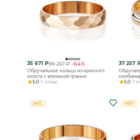
35 671
₽
37 257
-64%
99 257
₽
Обручальное кольцо из красного
Обручаль
золота с алмазной гранью
комбинир
5.0
1
отзыв
5.0
1
о