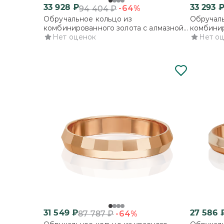
33 928
₽
33 293
-64%
94 404
₽
Обручальное кольцо из
Обручаль
комбинированного золота с алмазной
комбинир
гранью
Нет оценок
гранью
Нет о
31 549
₽
27 586
-64%
87 787
₽