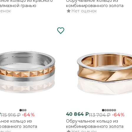
ное кольцо из красного
Обручальное кольцо из
 алмазной гранью
комбинированного золота
ценок
Нет оценок
₽
40 864
₽
-64%
-64%
115 916
₽
113 704
₽
ное кольцо из
Обручальное кольцо из
ованного золота
комбинированного золота
ценок
Нет оценок