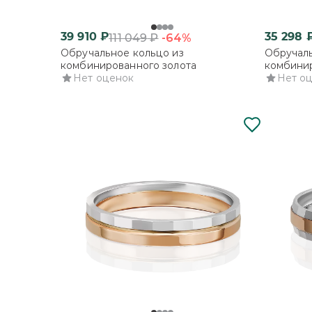
39 910
₽
35 298
-64%
111 049
₽
Обручальное кольцо из
Обручаль
комбинированного золота
комбинир
Нет оценок
Нет о