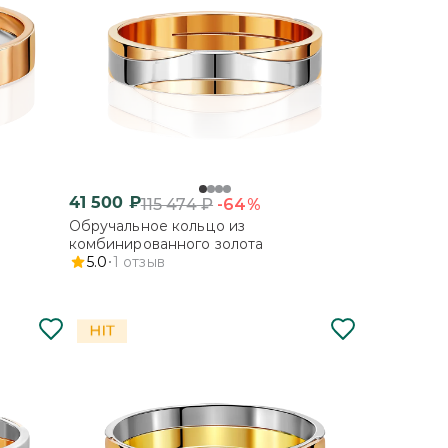
41 500
₽
-64%
115 474
₽
Обручальное кольцо из
комбинированного золота
5.0
1
отзыв