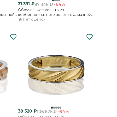
31 391
₽
-64%
87 346
₽
Обручальное кольцо из
лмазной
комбинированного золота с алмазной
гранью
Нет оценок
38 320
₽
-64%
106 625
₽