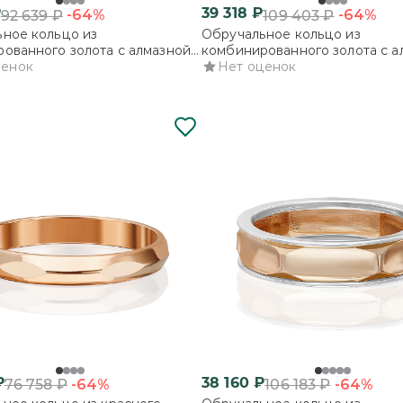
₽
39 318
₽
-64%
-64%
92 639
₽
109 403
₽
ное кольцо из
Обручальное кольцо из
ованного золота с алмазной
комбинированного золота с а
ценок
гранью
Нет оценок
₽
38 160
₽
-64%
-64%
76 758
₽
106 183
₽