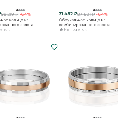
₽
31 482
₽
-64%
-64%
98 219
₽
87 601
₽
ное кольцо из
Обручальное кольцо из
ованного золота
комбинированного золота
ценок
Нет оценок