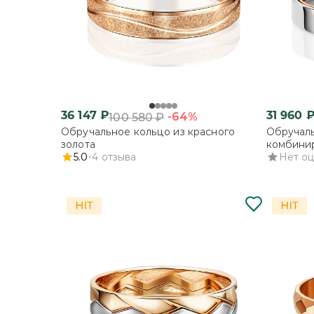
36 147
₽
31 960
-64%
100 580
₽
Обручальное кольцо из красного
Обручаль
золота
комбинир
5.0
4
отзыва
Нет о