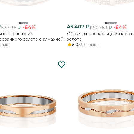
₽
43 407
₽
-64%
-64%
67 936
₽
120 783
₽
ное кольцо из
Обручальное кольцо из красн
ованного золота с алмазной
золота
тзыв
5.0
3
отзыва