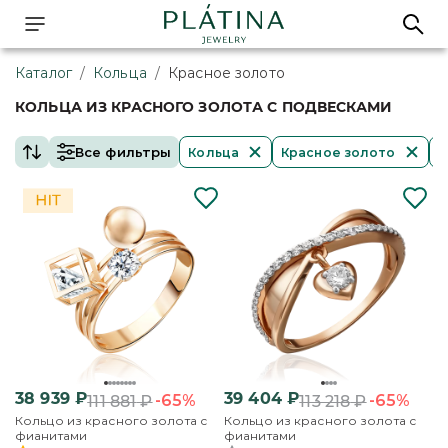
Каталог
/
Кольца
/
Красное золото
КОЛЬЦА ИЗ КРАСНОГО ЗОЛОТА С ПОДВЕСКАМИ
Все фильтры
Кольца
Красное золото
С
38 939
₽
39 404
₽
-65%
-65%
111 881
₽
113 218
₽
Кольцо из красного золота с
Кольцо из красного золота с
фианитами
фианитами