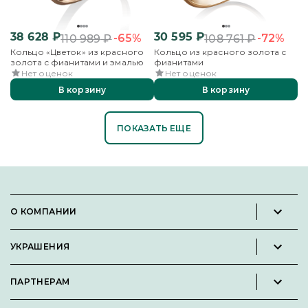
38 628
₽
30 595
₽
-65%
-72%
110 989
₽
108 761
₽
Кольцо «Цветок» из красного
Кольцо из красного золота с
золота с фианитами и эмалью
фианитами
Нет оценок
Нет оценок
В корзину
В корзину
ПОКАЗАТЬ ЕЩЕ
О КОМПАНИИ
Новости и пресс-релизы
УКРАШЕНИЯ
Вакансии
Каталог
Философия
ПАРТНЕРАМ
Кольца
Контакты
Стать партнёром
Серьги
Пользовательское соглашение