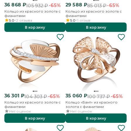
36 868
₽
29 588
₽
-65%
-65%
105 932
₽
85 013
₽
Кольцо из красного золота с
Кольцо из красного золота с
фианитами
фианитами
5.0
2
отзыва
5.0
1
отзыв
В корзину
В корзину
36 301
₽
35 060
₽
-65%
-65%
104 303
₽
100 737
₽
Кольцо из красного золота с
Кольцо «Бант» из красного
фианитами
золота с фианитами
Нет оценок
Нет оценок
В корзину
В корзину