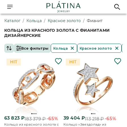
Каталог
/
Кольца
/
Красное золото
/
Фианит
КОЛЬЦА ИЗ КРАСНОГО ЗОЛОТА С ФИАНИТАМИ
ДИЗАЙНЕРСКИЕ
Все фильтры
Кольца
Красное золото
Ф
63 823
₽
39 404
₽
-65%
-65%
183 379
₽
113 218
₽
Кольцо из красного золота с
Кольцо «Звездопад» из