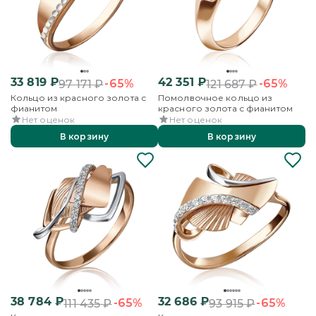
33 819
₽
42 351
₽
-65%
-65%
97 171
₽
121 687
₽
Кольцо из красного золота с
Помолвочное кольцо из
фианитом
красного золота с фианитом
Нет оценок
Нет оценок
В корзину
В корзину
38 784
₽
32 686
₽
-65%
-65%
111 435
₽
93 915
₽