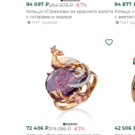
94 097
₽
94 877
-67%
284 978
₽
Кольцо «Стрекозы» из красного золота
Кольцо «
с топазами и эмалью
с аметис
Нет оценок
Нет о
72 406
₽
42 506
-67%
219 286
₽