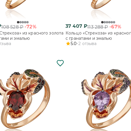
₽
37 407
₽
-72%
-67%
108 528
₽
113 288
₽
Стрекоза» из красного золота
Кольцо «Стрекоза» из красног
тами и эмалью
с гранатами и эмалью
тзыва
5.0
2
отзыва