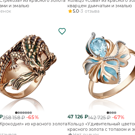
Стрекоза» из красного золота
Кольцо «Сова» из красного зо
ами и эмалью
кварцем дымчатым и эмалью
ценок
5.0
3
отзыва
₽
47 126
₽
-65%
-67%
258 158
₽
142 725
₽
Крокодил» из красного золота
Кольцо «Удивительный цвето
красного золота с топазом и 
отзывов
Нет оценок