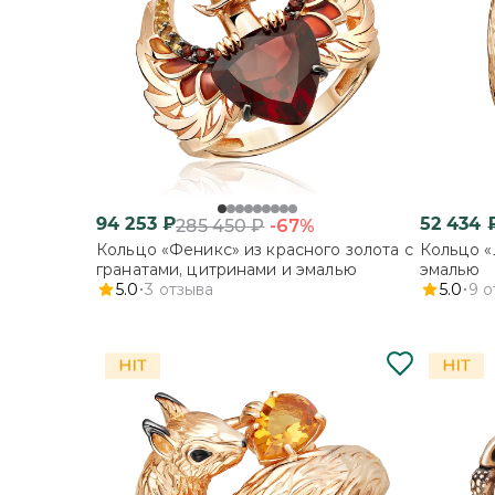
94 253
₽
52 434
-67%
285 450
₽
Кольцо «Феникс» из красного золота с
Кольцо «
гранатами, цитринами и эмалью
эмалью
5.0
3
отзыва
5.0
9
о