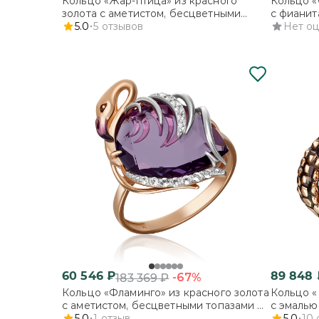
Кольцо «Жар-птица» из красного
Кольцо «
золота с аметистом, бесцветными
с фианит
топазами и эмалью
5.0
5
отзывов
Нет о
60 546
₽
89 848
-67%
183 369
₽
Кольцо «Фламинго» из красного золота
Кольцо «
с аметистом, бесцветными топазами и
с эмалью
эмалью
5.0
1
отзыв
5.0
10