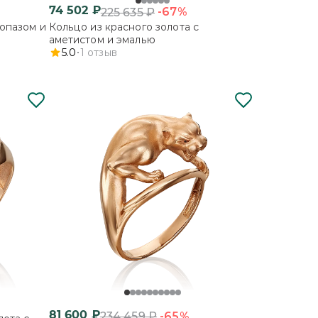
74 502
₽
-67%
225 635
₽
топазом и
Кольцо из красного золота с
аметистом и эмалью
5.0
1
отзыв
81 600
₽
-65%
234 459
₽