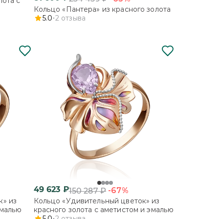
лота с
Кольцо «Пантера» из красного золота
5.0
2
отзыва
49 623
₽
-67%
150 287
₽
к» из
Кольцо «Удивительный цветок» из
эмалью
красного золота с аметистом и эмалью
5.0
2
отзыва