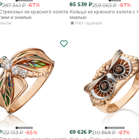
₽
85 539
₽
-67%
-67%
287 341
₽
259 063
₽
Стрекозы» из красного золота
Кольцо из красного золота с 
тами и эмалью
эмалью
ценок
Нет оценок
₽
69 626
₽
-65%
-67%
122 133
₽
210 868
₽