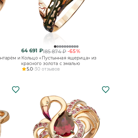
64 691
₽
-65%
185 874
₽
янтарём и
Кольцо «Пустынная ящерица» из
красного золота с эмалью
5.0
30
отзывов