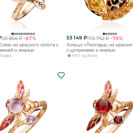
₽
53 149
₽
-67%
-70%
121 856
₽
176 752
₽
Сова» из красного золота с
Кольцо «Леопард» из красног
амней и эмалью
с цитринами и эмалью
тзыва
Нет оценок