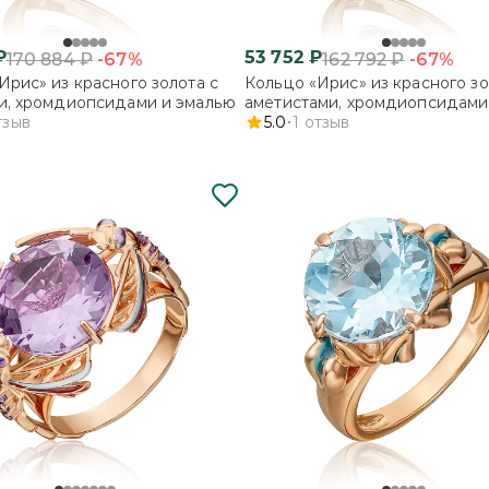
₽
53 752
₽
-67%
-67%
170 884
₽
162 792
₽
Ирис» из красного золота с
Кольцо «Ирис» из красного зо
и, хромдиопсидами и эмалью
аметистами, хромдиопсидами
тзыв
эмалью
5.0
1
отзыв