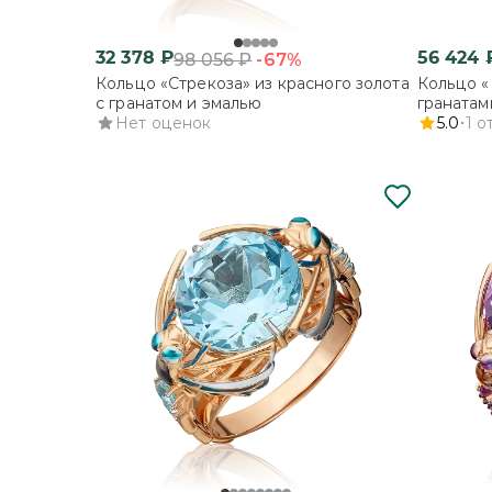
32 378
₽
56 424
-67%
98 056
₽
Кольцо «Стрекоза» из красного золота
Кольцо «
с гранатом и эмалью
гранатам
Нет оценок
5.0
1
о