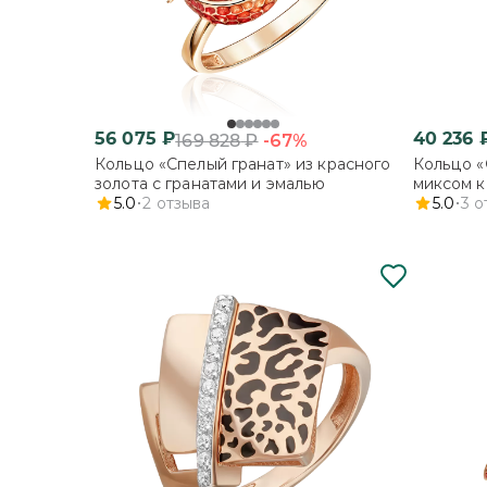
56 075
₽
40 236
-67%
169 828
₽
Кольцо «Спелый гранат» из красного
Кольцо «
золота с гранатами и эмалью
миксом к
5.0
2
отзыва
5.0
3
о