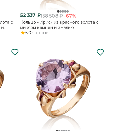
52 337
₽
-67%
158 508
₽
лота с
Кольцо «Ирис» из красного золота с
 и
миксом камней и эмалью
5.0
1
отзыв