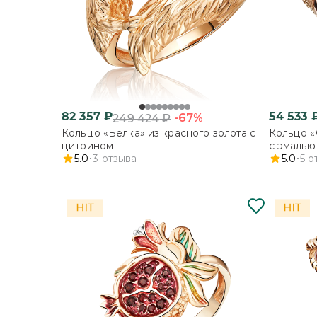
82 357
₽
54 533
-67%
249 424
₽
Кольцо «Белка» из красного золота с
Кольцо «
цитрином
с эмалью
5.0
3
отзыва
5.0
5
о