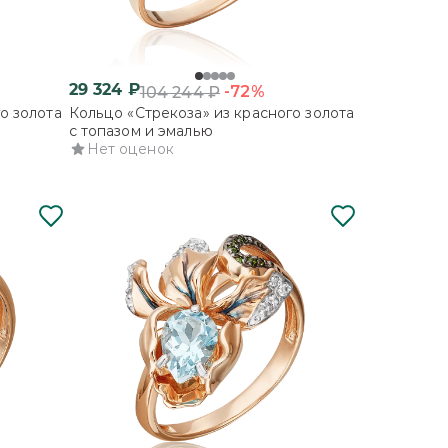
29 324
₽
-72%
104 244
₽
о золота
Кольцо «Стрекоза» из красного золота
с топазом и эмалью
Нет оценок