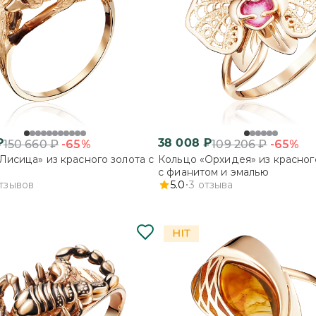
₽
38 008
₽
-65%
-65%
150 660
₽
109 206
₽
Лисица» из красного золота с
Кольцо «Орхидея» из красног
с фианитом и эмалью
тзывов
5.0
3
отзыва