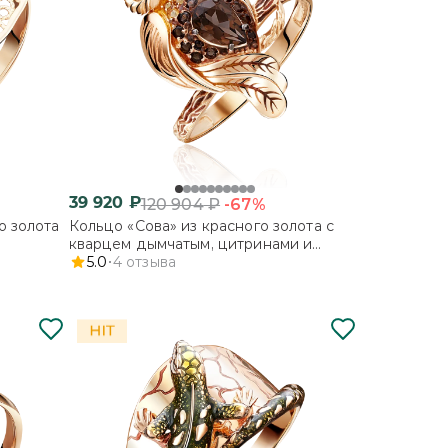
39 920
₽
-67%
120 904
₽
о золота
Кольцо «Сова» из красного золота с
кварцем дымчатым, цитринами и
эмалью
5.0
4
отзыва