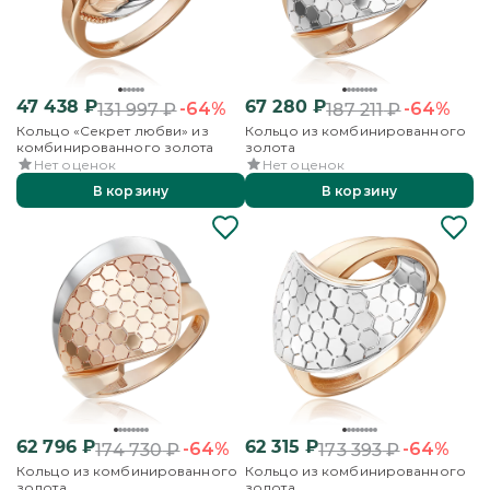
47 438
₽
67 280
₽
-64%
-64%
131 997
₽
187 211
₽
Кольцо «Секрет любви» из
Кольцо из комбинированного
комбинированного золота
золота
Нет оценок
Нет оценок
В корзину
В корзину
62 796
₽
62 315
₽
-64%
-64%
174 730
₽
173 393
₽
Кольцо из комбинированного
Кольцо из комбинированного
золота
золота