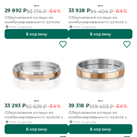
29 892
₽
33 928
₽
-64%
-64%
83 176
₽
94 404
₽
Обручальное кольцо из
Обручальное кольцо из
комбинированного золота
комбинированного золота с
алмазной гранью
Нет оценок
Нет оценок
В корзину
В корзину
33 293
₽
39 318
₽
-64%
-64%
92 639
₽
109 403
₽
Обручальное кольцо из
Обручальное кольцо из
комбинированного золота с
комбинированного золота с
алмазной гранью
алмазной гранью
Нет оценок
Нет оценок
В корзину
В корзину