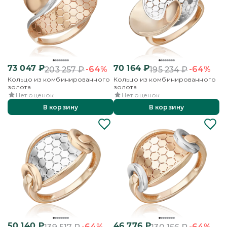
73 047
₽
70 164
₽
-64%
-64%
203 257
₽
195 234
₽
Кольцо из комбинированного
Кольцо из комбинированного
золота
золота
Нет оценок
Нет оценок
В корзину
В корзину
50 140
₽
46 776
₽
-64%
-64%