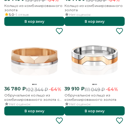
139 517
₽
130 156
₽
Кольцо из комбинированного
Кольцо из комбинированного
золота
золота
5.0
1
отзыв
Нет оценок
В корзину
В корзину
36 780
₽
39 910
₽
-64%
-64%
102 344
₽
111 049
₽
Обручальное кольцо из
Обручальное кольцо из
комбинированного золота с
комбинированного золота
алмазной гранью
Нет оценок
Нет оценок
В корзину
В корзину