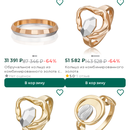
31 391
₽
51 582
₽
-64%
-64%
87 346
₽
143 528
₽
Обручальное кольцо из
Кольцо из комбинированного
комбинированного золота с
золота
алмазной гранью
Нет оценок
5.0
1
отзыв
В корзину
В корзину