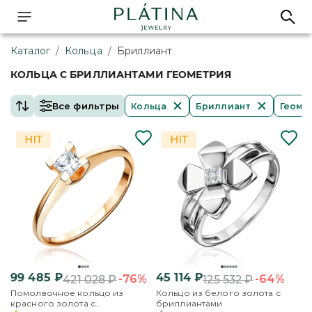
Каталог
/
Кольца
/
Бриллиант
КОЛЬЦА С БРИЛЛИАНТАМИ ГЕОМЕТРИЯ
Все фильтры
Кольца
Бриллиант
Геоме
99 485
₽
45 114
₽
-76%
-64%
421 028
₽
125 532
₽
Помолвочное кольцо из
Кольцо из белого золота с
красного золота с
бриллиантами