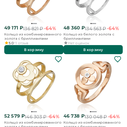
49 171
₽
48 360
₽
-64%
-64%
136 821
₽
134 563
₽
Кольцо из комбинированного
Кольцо из белого золота с
золота с бриллиантами
бриллиантами
5.0
1
отзыв
Нет оценок
В корзину
В корзину
52 579
₽
46 738
₽
-64%
-64%
146 303
₽
130 048
₽
Кольцо из комбинированного
Кольцо из комбинированного
золота с бриллиантами
золота с бриллиантом