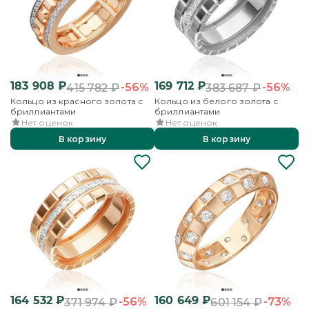
183 908
₽
169 712
₽
-56%
-56%
415 782
₽
383 687
₽
Кольцо из красного золота с
Кольцо из белого золота с
бриллиантами
бриллиантами
Нет оценок
Нет оценок
В корзину
В корзину
164 532
₽
160 649
₽
-56%
-73%
371 974
₽
601 154
₽