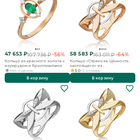
47 653
₽
58 583
₽
-56%
-64%
107 736
₽
163 011
₽
Кольцо из красного золота с
Кольцо «Стрекоза. Ценность
изумрудом и бриллиантами
настоящего» из
комбинированного золота с
Нет оценок
5.0
2
отзыва
бриллиантами
В корзину
В корзину