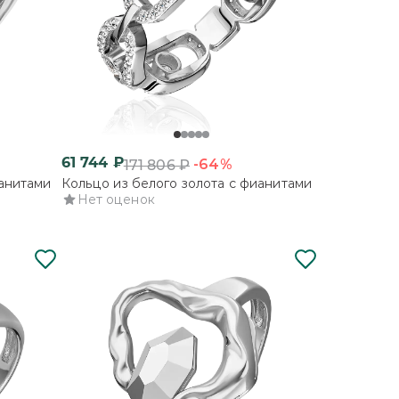
61 744
₽
-64%
171 806
₽
ианитами
Кольцо из белого золота с фианитами
Нет оценок