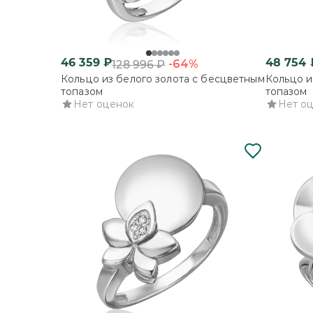
46 359
₽
48 754
-64%
128 996
₽
Кольцо из белого золота с бесцветным
Кольцо и
топазом
топазом
Нет оценок
Нет о