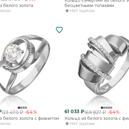
Кольцо «Энергия» из белого з
з белого золота
бесцветными топазами
ценок
Нет оценок
₽
61 033
₽
-64%
-64%
123 470
₽
169 827
₽
з белого золота с фианитом
Кольцо из белого золота с ф
ценок
Нет оценок