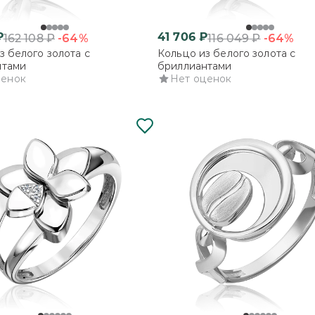
₽
41 706
₽
-64%
-64%
162 108
₽
116 049
₽
з белого золота с
Кольцо из белого золота с
нтами
бриллиантами
ценок
Нет оценок