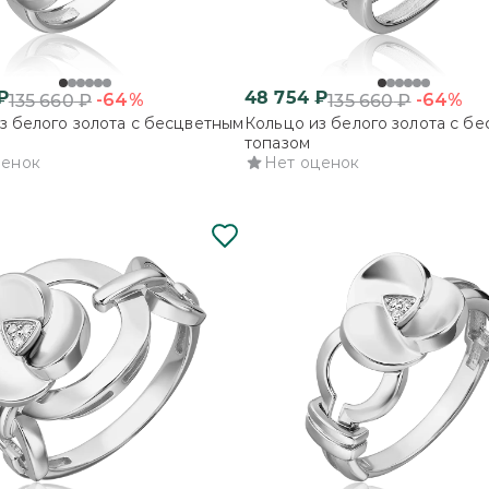
₽
48 754
₽
-64%
-64%
135 660
₽
135 660
₽
з белого золота с бесцветным
Кольцо из белого золота с б
топазом
ценок
Нет оценок