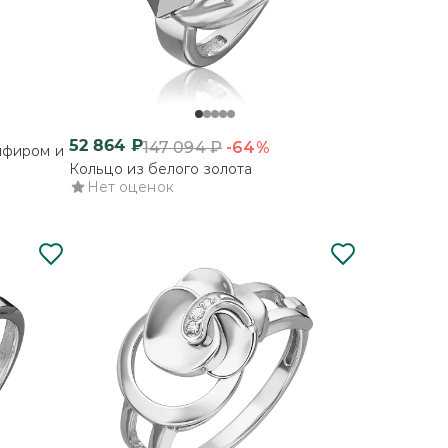
52 864
₽
-64%
147 094
₽
пфиром и
Кольцо из белого золота
Нет оценок