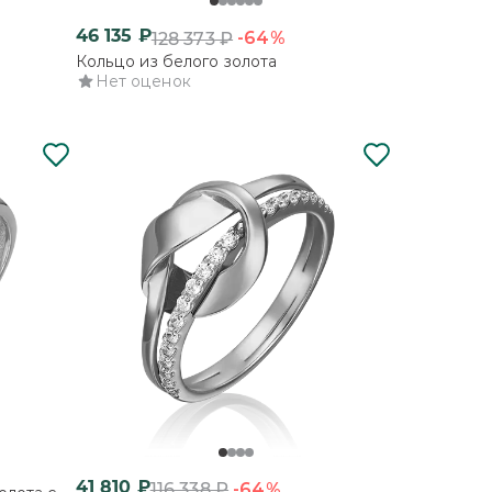
46 135
₽
-64%
128 373
₽
Кольцо из белого золота
Нет оценок
41 810
₽
-64%
116 338
₽