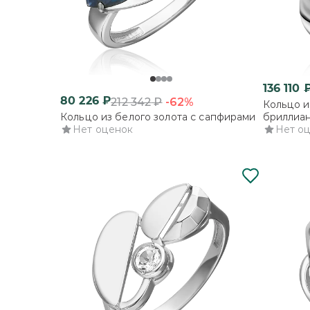
136 110
80 226
₽
-62%
212 342
₽
Кольцо и
Кольцо из белого золота с сапфирами
бриллиа
Нет оценок
Нет о