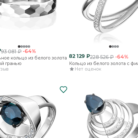
₽
-64%
93 081
₽
82 129
₽
-64%
228 526
₽
ное кольцо из белого золота
ой гранью
Кольцо из белого золота с ф
тзыв
Нет оценок