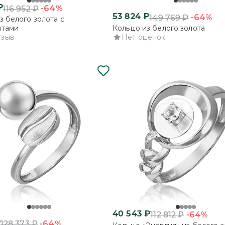
₽
-64%
116 952
₽
53 824
₽
-64%
149 769
₽
з белого золота с
нтами
Кольцо из белого золота
тзыв
Нет оценок
40 543
₽
-64%
112 812
₽
₽
-64%
128 373
₽