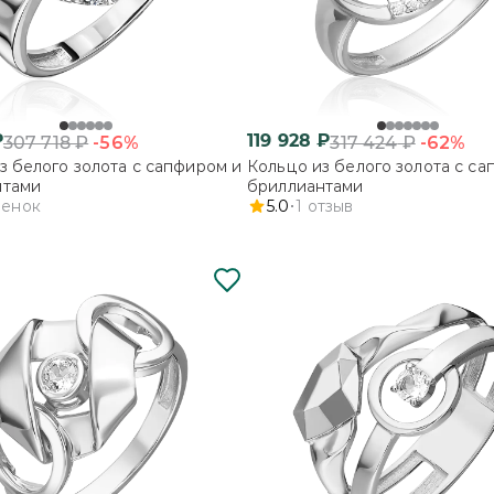
₽
119 928
₽
-56%
-62%
307 718
₽
317 424
₽
з белого золота с сапфиром и
Кольцо из белого золота с са
нтами
бриллиантами
ценок
5.0
1
отзыв