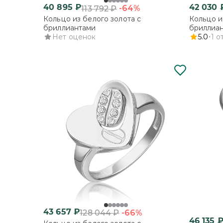
40 895
₽
42 030
-64%
113 792
₽
Кольцо из белого золота с
Кольцо и
бриллиантами
бриллиа
Нет оценок
5.0
1
о
43 657
₽
-66%
128 044
₽
46 135