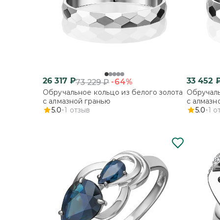
26 317
₽
33 452
-64%
73 229
₽
Обручальное кольцо из белого золота
Обручаль
с алмазной гранью
с алмазн
5.0
1
отзыв
5.0
1
о