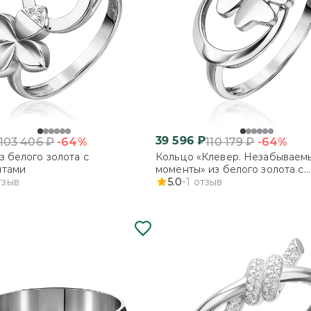
39 596
₽
-64%
-64%
103 406
₽
110 179
₽
з белого золота с
Кольцо «Клевер. Незабываем
нтами
моменты» из белого золота с
тзыв
бриллиантами
5.0
1
отзыв