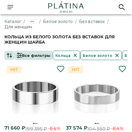
Каталог
/
/
Белое золото
/
Без вставок
/
Для женщин
КОЛЬЦА ИЗ БЕЛОГО ЗОЛОТА БЕЗ ВСТАВОК ДЛЯ
ЖЕНЩИН ШАЙБА
Все фильтры
Кольца
Белое золото
Без
71 660
₽
37 574
₽
-64%
-64%
199 395
₽
104 550
₽