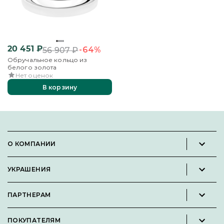
20 451
₽
-64%
56 907
₽
Обручальное кольцо из
белого золота
Нет оценок
В корзину
О КОМПАНИИ
Новости и пресс-релизы
УКРАШЕНИЯ
Вакансии
Каталог
Философия
ПАРТНЕРАМ
Кольца
Контакты
Стать партнёром
Серьги
Пользовательское соглашение
ПОКУПАТЕЛЯМ