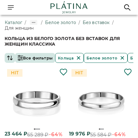
Каталог
/
/
Белое золото
/
Без вставок
/
Для женщин
КОЛЬЦА ИЗ БЕЛОГО ЗОЛОТА БЕЗ ВСТАВОК ДЛЯ
ЖЕНЩИН КЛАССИКА
Все фильтры
Кольца
Белое золото
Без
23 464
₽
19 976
₽
-64%
-64%
65 289
₽
55 584
₽