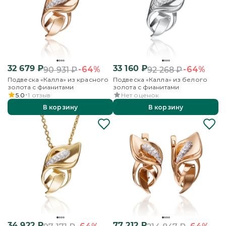
32 679
₽
33 160
₽
-64%
-64%
90 931
₽
92 268
₽
Подвеска «Калла» из красного
Подвеска «Калла» из белого
золота с фианитами
золота с фианитами
5.0
1
отзыв
Нет оценок
В корзину
В корзину
34 922
₽
77 212
₽