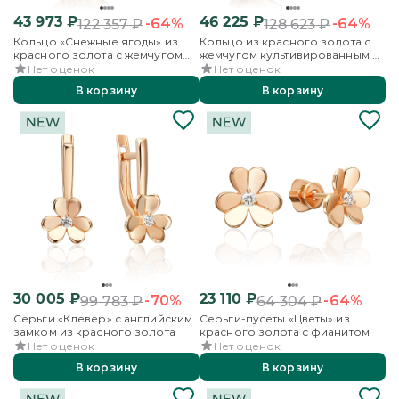
43 973
₽
46 225
₽
-64%
-64%
122 357
₽
128 623
₽
Кольцо «Снежные ягоды» из
Кольцо из красного золота с
красного золота с жемчугом
жемчугом культивированным и
культивированным и
фианитами
Нет оценок
Нет оценок
фианитами
В корзину
В корзину
30 005
₽
23 110
₽
-70%
-64%
99 783
₽
64 304
₽
Серьги «Клевер» с английским
Серьги-пусеты «Цветы» из
замком из красного золота
красного золота с фианитом
Нет оценок
Нет оценок
В корзину
В корзину