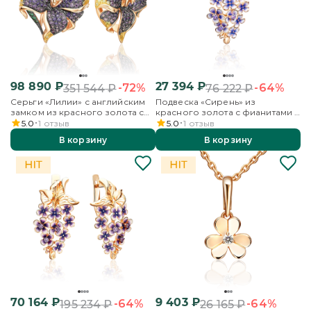
98 890
₽
27 394
₽
-72%
-64%
351 544
₽
76 222
₽
Серьги «Лилии» с английским
Подвеска «Сирень» из
замком из красного золота с
красного золота с фианитами и
фианитами
эмалью
5.0
1
отзыв
5.0
1
отзыв
В корзину
В корзину
70 164
₽
9 403
₽
-64%
-64%
195 234
₽
26 165
₽