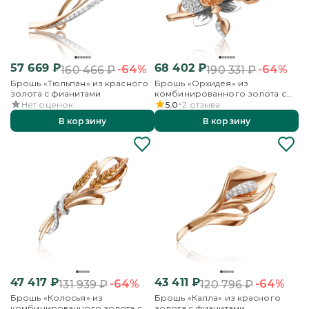
57 669
₽
68 402
₽
-64%
-64%
160 466
₽
190 331
₽
Брошь «Тюльпан» из красного
Брошь «Орхидея» из
золота с фианитами
комбинированного золота с
фианитами
Нет оценок
5.0
2
отзыва
В корзину
В корзину
47 417
₽
43 411
₽
-64%
-64%
131 939
₽
120 796
₽
Брошь «Колосья» из
Брошь «Калла» из красного
комбинированного золота с
золота с фианитами