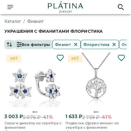
Каталог
/
Фианит
УКРАШЕНИЯ С ФИАНИТАМИ ФЛОРИСТИКА
Все фильтры
Фианит
Флористика
Очи
3 003
₽
1 633
₽
-41%
-41%
5 076
₽
2 759
₽
Серьги-джекеты из серебра с
Подвеска «Древо жизни» из
фианитами
серебра с фианитами