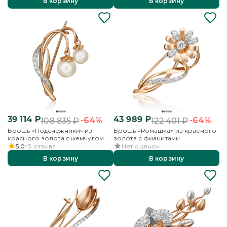
В корзину
В корзину
39 114
₽
43 989
₽
-64%
-64%
108 835
₽
122 401
₽
Брошь «Подснежники» из
Брошь «Ромашка» из красного
красного золота с жемчугом
золота с фианитами
культивированным и
5.0
3
отзыва
Нет оценок
фианитами
В корзину
В корзину