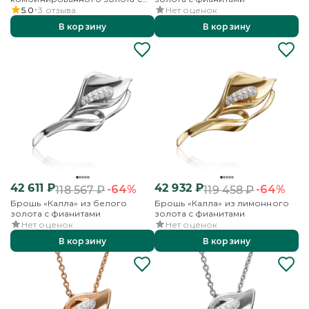
фианитами и эмалью
5.0
3
отзыва
Нет оценок
В корзину
В корзину
42 611
₽
42 932
₽
-64%
-64%
118 567
₽
119 458
₽
Брошь «Калла» из белого
Брошь «Калла» из лимонного
золота с фианитами
золота с фианитами
Нет оценок
Нет оценок
В корзину
В корзину