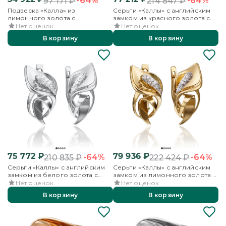
-64%
-64%
97 171
₽
214 847
₽
Подвеска «Калла» из
Серьги «Каллы» с английским
лимонного золота с
замком из красного золота с
фианитами
фианитами
Нет оценок
Нет оценок
В корзину
В корзину
75 772
₽
79 936
₽
-64%
-64%
210 835
₽
222 424
₽
Серьги «Каллы» с английским
Серьги «Каллы» с английским
замком из белого золота с
замком из лимонного золота с
фианитами
фианитами
Нет оценок
Нет оценок
В корзину
В корзину