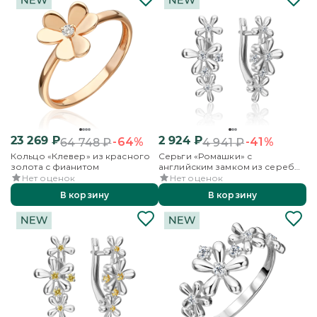
23 269
₽
2 924
₽
-64%
-41%
64 748
₽
4 941
₽
Кольцо «Клевер» из красного
Серьги «Ромашки» с
золота с фианитом
английским замком из серебра
с фианитами
Нет оценок
Нет оценок
В корзину
В корзину