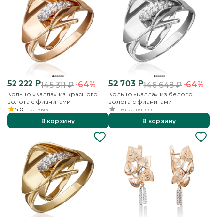
52 222
₽
52 703
₽
-64%
-64%
145 311
₽
146 648
₽
Кольцо «Калла» из красного
Кольцо «Калла» из белого
золота с фианитами
золота с фианитами
5.0
1
отзыв
Нет оценок
В корзину
В корзину