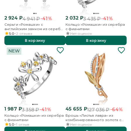
2 924
₽
2 032
₽
-41%
-41%
4 941
₽
3 435
₽
Серьги «Ромашки» с
Кольцо «Ромашки» из серебра
английским замком из серебра
с фианитами
с фианитами
5.0
2
отзыва
Нет оценок
В корзину
В корзину
1 987
₽
45 655
₽
-41%
-64%
3 358
₽
127 036
₽
Кольцо «Ромашки» из серебра
Брошь «Листья лавра» из
с фианитами
комбинированного золота с
фианитами
5.0
1
отзыв
Нет оценок