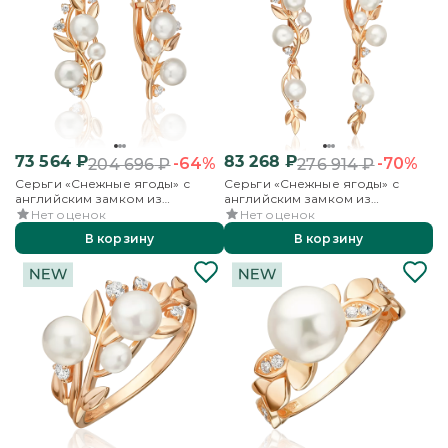
73 564
₽
83 268
₽
-64%
-70%
204 696
₽
276 914
₽
Серьги «Снежные ягоды» с
Серьги «Снежные ягоды» с
английским замком из
английским замком из
красного золота с жемчугом
красного золота с жемчугом
Нет оценок
Нет оценок
культивированным и
культивированным и
В корзину
В корзину
фианитами
фианитами