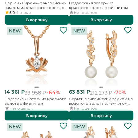
Серьги «Сирень» с английским
Подвеска «Клевер» из
замком из красного золота с
красного золота с фианитом
фианитами и эмалью
5.0
1
отзыв
Нет оценок
В корзину
В корзину
14 361
₽
63 831
₽
-64%
-70%
39 958
₽
212 273
₽
Подвеска «Лотос» из красного
Серьги с английским замком из
золота с фианитом
красного золота с жемчугом
культивированным и
Нет оценок
Нет оценок
фианитами
В корзину
В корзину