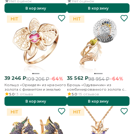
Нет оценок
Нет оценок
В корзину
В корзину
39 246
₽
35 562
₽
-64%
-64%
109 206
₽
98 954
₽
Кольцо «Орхидея» из красного
Брошь «Одуванчик» из
золота с фианитом и эмалью
комбинированного золота с
фианитами и эмалью
5.0
3
отзыва
5.0
15
отзывов
В корзину
В корзину