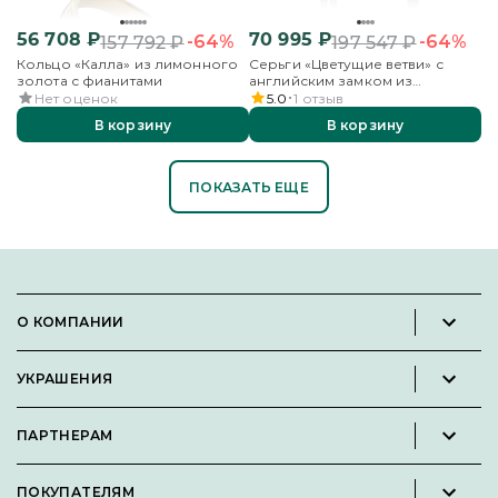
56 708
₽
70 995
₽
-64%
-64%
157 792
₽
197 547
₽
Кольцо «Калла» из лимонного
Серьги «Цветущие ветви» с
золота с фианитами
английским замком из
красного золота с фианитами
Нет оценок
5.0
1
отзыв
В корзину
В корзину
ПОКАЗАТЬ ЕЩЕ
О КОМПАНИИ
Новости и пресс-релизы
УКРАШЕНИЯ
Вакансии
Каталог
Философия
ПАРТНЕРАМ
Кольца
Контакты
Стать партнёром
Серьги
Пользовательское соглашение
ПОКУПАТЕЛЯМ