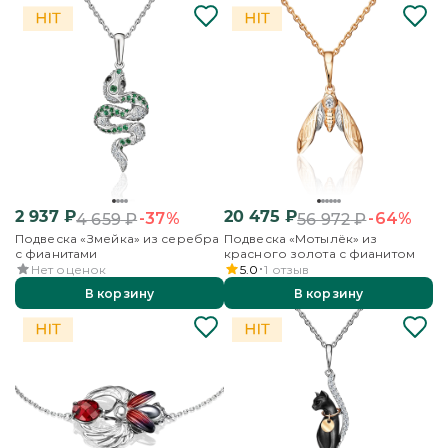
2 937
₽
20 475
₽
-37%
-64%
4 659
₽
56 972
₽
Подвеска «Змейка» из серебра
Подвеска «Мотылёк» из
с фианитами
красного золота с фианитом
Нет оценок
5.0
1
отзыв
В корзину
В корзину