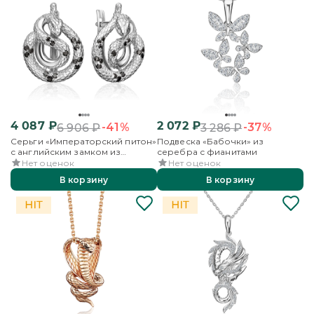
4 087
₽
2 072
₽
-41%
-37%
6 906
₽
3 286
₽
Серьги «Императорский питон»
Подвеска «Бабочки» из
с английским замком из
серебра с фианитами
серебра с фианитами
Нет оценок
Нет оценок
В корзину
В корзину