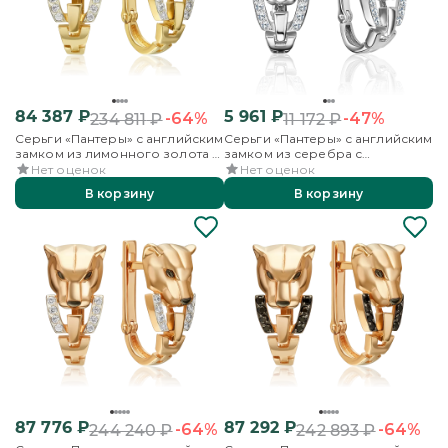
84 387
₽
5 961
₽
-64%
-47%
234 811
₽
11 172
₽
Серьги «Пантеры» с английским
Серьги «Пантеры» с английским
замком из лимонного золота с
замком из серебра с
фианитами
фианитами
Нет оценок
Нет оценок
В корзину
В корзину
87 776
₽
87 292
₽
-64%
-64%
244 240
₽
242 893
₽