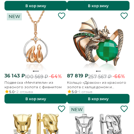
В корзину
В корзину
36 143
₽
87 819
₽
-64%
-66%
100 569
₽
257 567
₽
Подвеска «Мечтатели» из
Кольцо «Дракон» из красного
красного золота с фианитом
золота с халцедоном и
фианитами
5.0
2
отзыва
5.0
1
отзыв
В корзину
В корзину