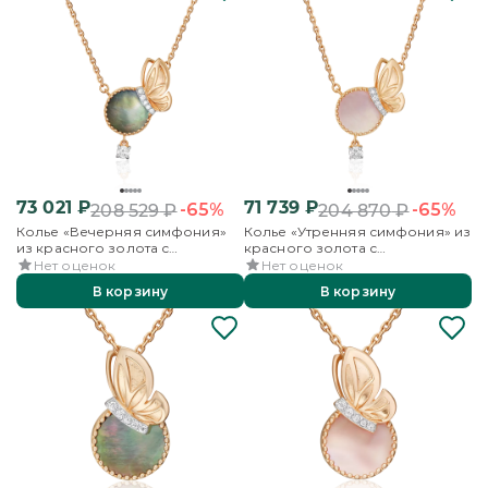
73 021
₽
71 739
₽
-65%
-65%
208 529
₽
204 870
₽
Колье «Вечерняя симфония»
Колье «Утренняя симфония» из
из красного золота с
красного золота с
перламутром и фианитами
перламутром и фианитами
Нет оценок
Нет оценок
В корзину
В корзину