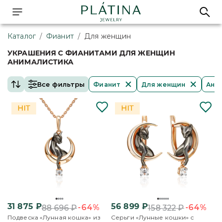
Каталог
/
Фианит
/
Для женщин
УКРАШЕНИЯ С ФИАНИТАМИ ДЛЯ ЖЕНЩИН
АНИМАЛИСТИКА
Все фильтры
Фианит
Для женщин
Ани
31 875
₽
56 899
₽
-64%
-64%
88 696
₽
158 322
₽
Подвеска «Лунная кошка» из
Серьги «Лунные кошки» с