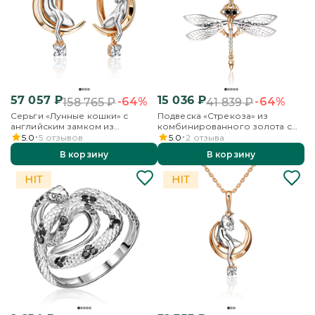
57 057
₽
15 036
₽
-64%
-64%
158 765
₽
41 839
₽
Серьги «Лунные кошки» с
Подвеска «Стрекоза» из
английским замком из
комбинированного золота с
комбинированного золота с
фианитами
5.0
5
отзывов
5.0
2
отзыва
фианитом
В корзину
В корзину