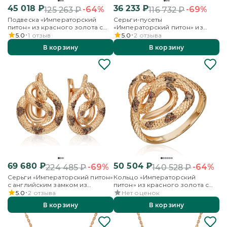
45 018
₽
36 233
₽
-64%
-69%
125 263
₽
116 732
₽
Подвеска «Императорский
Серьги-пусеты
питон» из красного золота с
«Императорский питон» из
фианитами
красного золота с фианитами
5.0
1
отзыв
5.0
2
отзыва
В корзину
В корзину
69 680
₽
50 504
₽
-69%
-64%
224 485
₽
140 528
₽
Серьги «Императорский питон»
Кольцо «Императорский
с английским замком из
питон» из красного золота с
красного золота с фианитами
фианитами
5.0
2
отзыва
Нет оценок
В корзину
В корзину