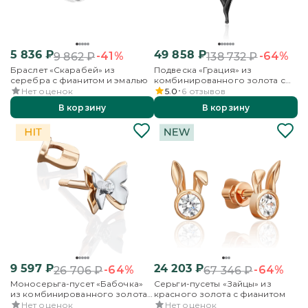
5 836
₽
49 858
₽
-41%
-64%
9 862
₽
138 732
₽
Браслет «Скарабей» из
Подвеска «Грация» из
серебра с фианитом и эмалью
комбинированного золота с
фианитами
Нет оценок
5.0
6
отзывов
В корзину
В корзину
9 597
₽
24 203
₽
-64%
-64%
26 706
₽
67 346
₽
Моносерьга-пусет «Бабочка»
Серьги-пусеты «Зайцы» из
из комбинированного золота
красного золота с фианитом
с фианитом
Нет оценок
Нет оценок