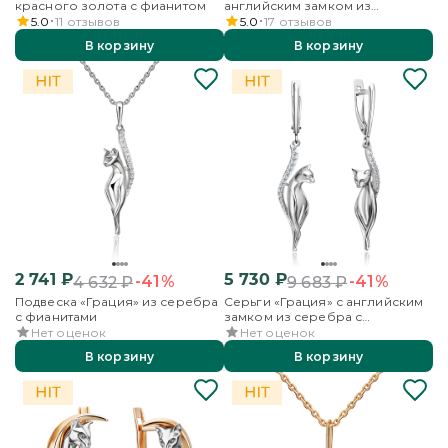
красного золота с фианитом
английским замком из
красного золота с фианитом
5.0
11
отзывов
5.0
17
отзывов
В корзину
В корзину
2 741
₽
5 730
₽
-41%
-41%
4 632
₽
9 683
₽
Подвеска «Грация» из серебра
Серьги «Грация» с английским
с фианитами
замком из серебра с
фианитами
Нет оценок
Нет оценок
В корзину
В корзину