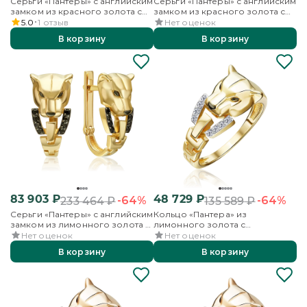
Серьги «Пантеры» с английским
Серьги «Пантеры» с английским
замком из красного золота с
замком из красного золота с
фианитами
фианитами
5.0
1
отзыв
Нет оценок
В корзину
В корзину
83 903
₽
48 729
₽
-64%
-64%
233 464
₽
135 589
₽
Серьги «Пантеры» с английским
Кольцо «Пантера» из
замком из лимонного золота с
лимонного золота с
фианитами
фианитами
Нет оценок
Нет оценок
В корзину
В корзину