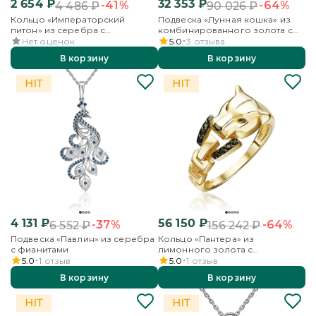
2 654
₽
32 353
₽
-41%
-64%
4 486
₽
90 026
₽
Кольцо «Императорский
Подвеска «Лунная кошка» из
питон» из серебра с
комбинированного золота с
фианитами
фианитом
Нет оценок
5.0
3
отзыва
В корзину
В корзину
4 131
₽
56 150
₽
-37%
-64%
6 552
₽
156 242
₽
Подвеска «Павлин» из серебра
Кольцо «Пантера» из
с фианитами
лимонного золота с
фианитами
5.0
1
отзыв
5.0
1
отзыв
В корзину
В корзину