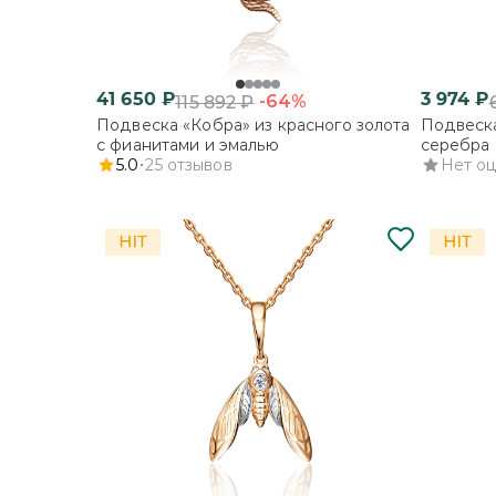
41 650
₽
3 974
₽
-64%
115 892
₽
Подвеска «Кобра» из красного золота
Подвеска
с фианитами и эмалью
серебра 
5.0
25
отзывов
Нет о