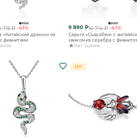
9 890
₽
-41%
-41%
6 716
₽
16 714
₽
 «Китайский дракон» из
Серьги «Скарабеи» с английс
с фианитами
замком из серебра с фианито
ценок
эмалью
Нет оценок