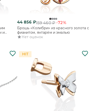
44 856
₽
-72%
159 460
₽
ким
Брошь «Колибри» из красного золота с
м и
фианитом, янтарём и эмалью
Нет оценок