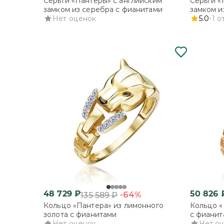
Серьги «Пантеры» с английским
Серьги «
замком из серебра с фианитами
замком и
Нет оценок
фианита
5.0
1
о
48 729
₽
50 826
-64%
135 589
₽
Кольцо «Пантера» из лимонного
Кольцо «
золота с фианитами
с фианит
Нет оценок
Нет о