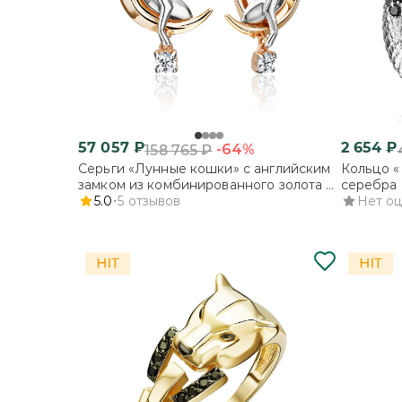
57 057
₽
2 654
₽
-64%
158 765
₽
Серьги «Лунные кошки» с английским
Кольцо «
замком из комбинированного золота с
серебра 
фианитом
5.0
5
отзывов
Нет о