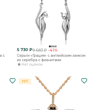
5 730
₽
-41%
9 683
₽
а с
Серьги «Грация» с английским замком
из серебра с фианитами
Нет оценок