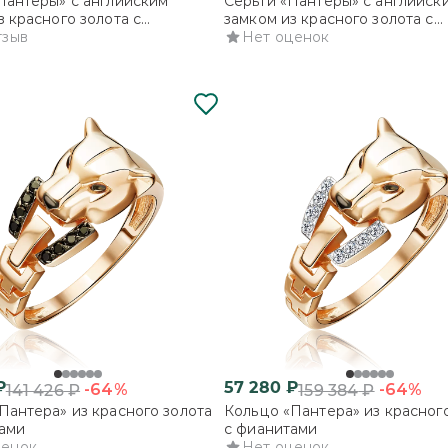
Пантеры» с английским
Серьги «Пантеры» с английск
з красного золота с
замком из красного золота с
ми
тзыв
фианитами
Нет оценок
₽
57 280
₽
-64%
-64%
141 426
₽
159 384
₽
Пантера» из красного золота
Кольцо «Пантера» из красног
ами
с фианитами
ценок
Нет оценок