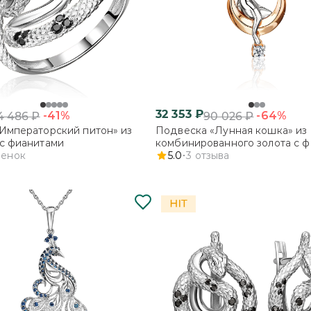
32 353
₽
-41%
-64%
4 486
₽
90 026
₽
Императорский питон» из
Подвеска «Лунная кошка» из
с фианитами
комбинированного золота с 
ценок
5.0
3
отзыва