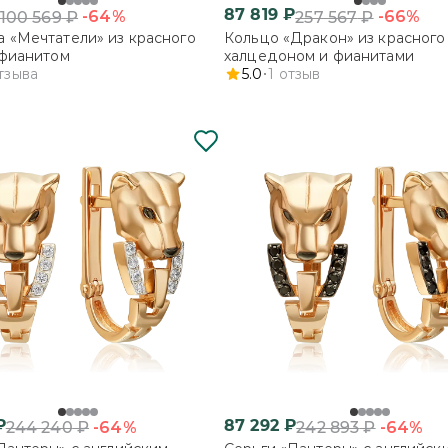
87 819
₽
-64%
-66%
100 569
₽
257 567
₽
 «Мечтатели» из красного
Кольцо «Дракон» из красного 
 фианитом
халцедоном и фианитами
тзыва
5.0
1
отзыв
₽
87 292
₽
-64%
-64%
244 240
₽
242 893
₽