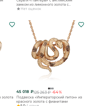
им
Серьги «Пантеры» с английским
замком из лимонного золота с
фианитами
Нет оценок
45 018
₽
-64%
125 263
₽
о золота
Подвеска «Императорский питон» из
красного золота с фианитами
5.0
1
отзыв