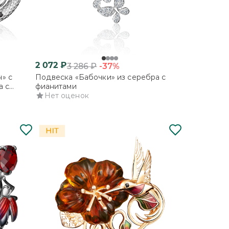
2 072
₽
-37%
3 286
₽
» с
Подвеска «Бабочки» из серебра с
а с
фианитами
Нет оценок