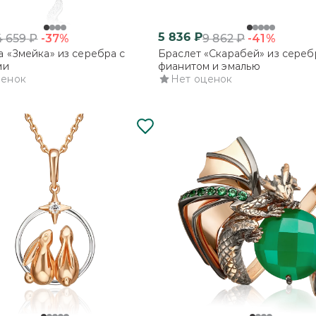
5 836
₽
-37%
-41%
4 659
₽
9 862
₽
 «Змейка» из серебра с
Браслет «Скарабей» из сереб
ми
фианитом и эмалью
ценок
Нет оценок