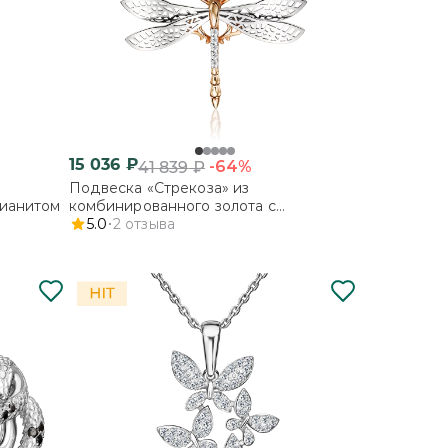
15 036
₽
-64%
41 839
₽
Подвеска «Стрекоза» из
фианитом
комбинированного золота с
фианитами
5.0
2
отзыва