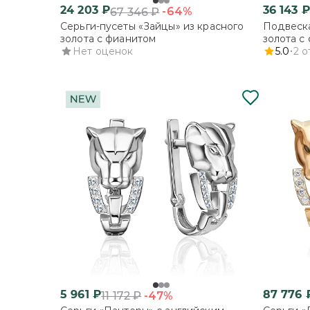
24 203
₽
36 143
₽
-64%
67 346
₽
Серьги-пусеты «Зайцы» из красного
Подвеска
золота с фианитом
золота с
Нет оценок
5.0
2
о
5 961
₽
87 776
-47%
11 172
₽