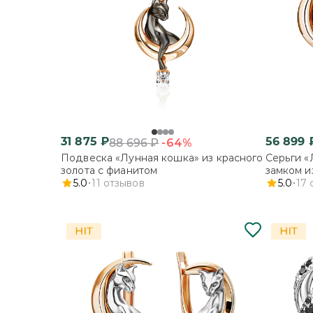
31 875
₽
56 899
-64%
88 696
₽
Подвеска «Лунная кошка» из красного
Серьги «
золота с фианитом
замком и
5.0
11
отзывов
5.0
17