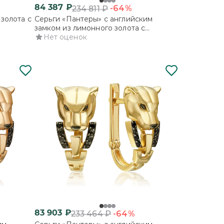
84 387
₽
-64%
234 811
₽
золота с
Серьги «Пантеры» с английским
замком из лимонного золота с
фианитами
Нет оценок
83 903
₽
-64%
233 464
₽