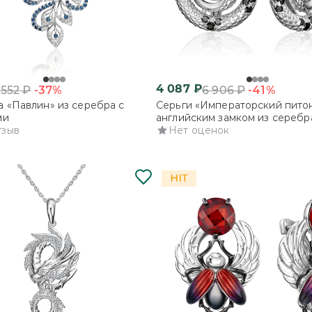
4 087
₽
-37%
-41%
 552
₽
6 906
₽
 «Павлин» из серебра с
Серьги «Императорский питон
ми
английским замком из серебр
тзыв
фианитами
Нет оценок