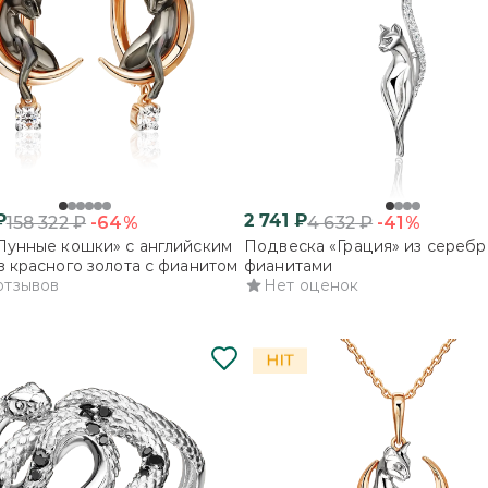
₽
2 741
₽
-64%
-41%
158 322
₽
4 632
₽
Лунные кошки» с английским
Подвеска «Грация» из серебр
з красного золота с фианитом
фианитами
отзывов
Нет оценок