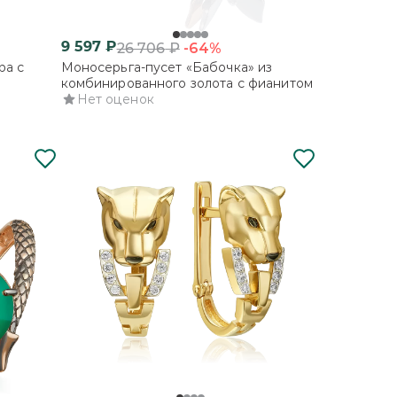
9 597
₽
-64%
26 706
₽
ра с
Моносерьга-пусет «Бабочка» из
комбинированного золота с фианитом
Нет оценок