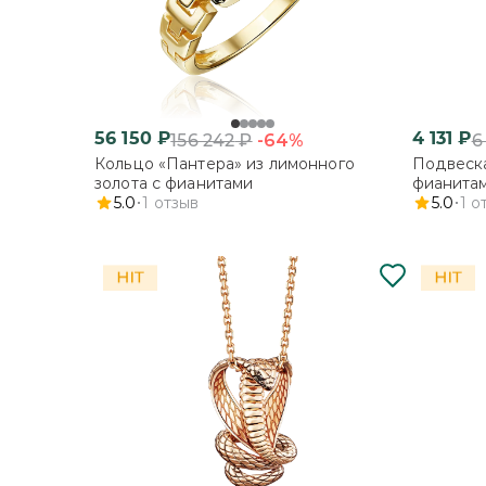
56 150
₽
4 131
₽
-64%
156 242
₽
6
Кольцо «Пантера» из лимонного
Подвеска
золота с фианитами
фианита
5.0
1
отзыв
5.0
1
о