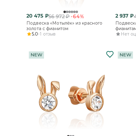
20 475
₽
2 937
₽
-64%
56 972
₽
Подвеска «Мотылёк» из красного
Подвеска
золота с фианитом
фианита
5.0
1
отзыв
Нет о