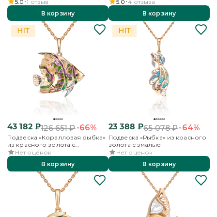
камней
5.0
1
отзыв
5.0
4
отзыва
В корзину
В корзину
43 182
₽
23 388
₽
-66%
-64%
126 651
₽
65 078
₽
Подвеска «Коралловая рыбка»
Подвеска «Рыбка» из красного
из красного золота с
золота с эмалью
аметистами, хромдиопсидами и
Нет оценок
Нет оценок
эмалью
В корзину
В корзину