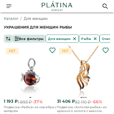
Каталог
/
Для женщин
УКРАШЕНИЯ ДЛЯ ЖЕНЩИН РЫБЫ
Все фильтры
Для женщин
Рыбы
Очист
1 193
₽
31 406
₽
-37%
-66%
1 893
₽
92 110
₽
Подвеска «Рыбка» из серебра с
Подвеска «Золотая рыбка» из
янтарём
красного золота с миксом