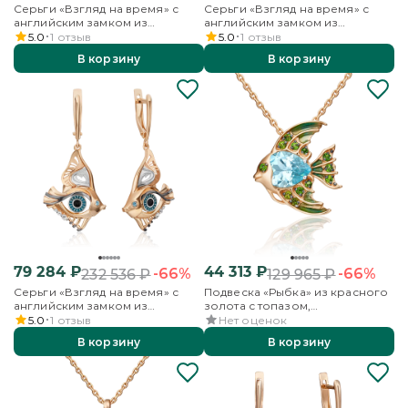
Серьги «Взгляд на время» с
Серьги «Взгляд на время» с
английским замком из
английским замком из
комбинированного золота с
комбинированного золота с
5.0
1
отзыв
5.0
1
отзыв
топазом, бесцветными
топазами, бесцветными
В корзину
В корзину
топазами и эмалью
топазами и эмалью
79 284
₽
44 313
₽
-66%
-66%
232 536
₽
129 965
₽
Серьги «Взгляд на время» с
Подвеска «Рыбка» из красного
английским замком из
золота с топазом,
комбинированного золота с
хромдиопсидами и эмалью
5.0
1
отзыв
Нет оценок
бесцветными топазами,
В корзину
В корзину
топазом и эмалью