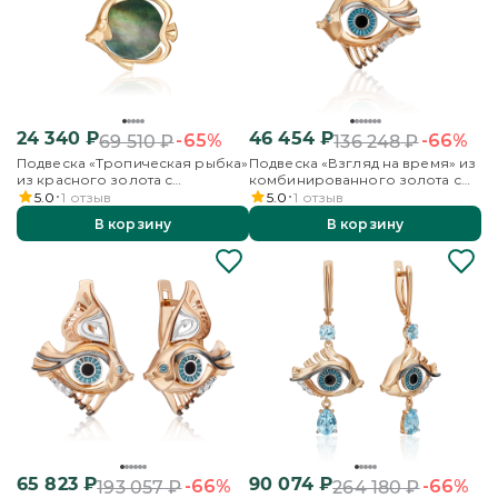
24 340
₽
46 454
₽
-65%
-66%
69 510
₽
136 248
₽
Подвеска «Тропическая рыбка»
Подвеска «Взгляд на время» из
из красного золота с
комбинированного золота с
перламутром
топазом, бесцветными
5.0
1
отзыв
5.0
1
отзыв
топазами и эмалью
В корзину
В корзину
65 823
₽
90 074
₽
-66%
-66%
193 057
₽
264 180
₽