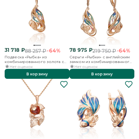
31 718
₽
78 975
₽
-64%
-64%
88 257
₽
219 750
₽
Подвеска «Рыбка» из
Серьги «Рыбки» с английским
комбинированного золота с
замком из комбинированного
эмалью
золота с эмалью
Нет оценок
Нет оценок
В корзину
В корзину