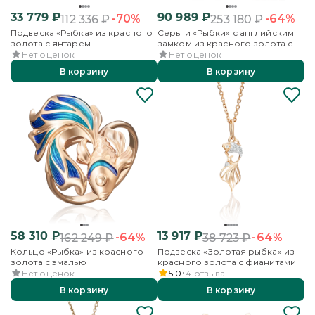
33 779
₽
90 989
₽
-70%
-64%
112 336
₽
253 180
₽
Подвеска «Рыбка» из красного
Серьги «Рыбки» с английским
золота с янтарём
замком из красного золота с
эмалью
Нет оценок
Нет оценок
В корзину
В корзину
58 310
₽
13 917
₽
-64%
-64%
162 249
₽
38 723
₽
Кольцо «Рыбка» из красного
Подвеска «Золотая рыбка» из
золота с эмалью
красного золота с фианитами
Нет оценок
5.0
4
отзыва
В корзину
В корзину