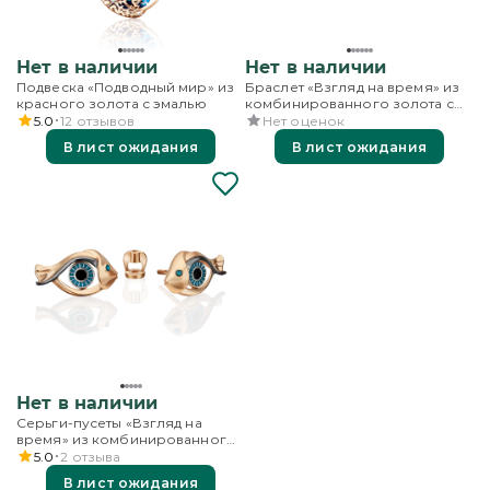
Нет в наличии
Нет в наличии
Подвеска «Подводный мир» из
Браслет «Взгляд на время» из
красного золота с эмалью
комбинированного золота с
топазом, бесцветными
5.0
12
отзывов
Нет оценок
топазами и эмалью
В лист ожидания
В лист ожидания
Нет в наличии
Серьги-пусеты «Взгляд на
время» из комбинированного
золота с эмалью
5.0
2
отзыва
В лист ожидания