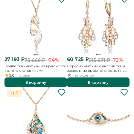
27 193
₽
60 725
₽
-64%
-72%
75 666
₽
215 871
₽
Подвеска «Рыбка» из красного
Серьги «Рыбки» с английским
золота с фианитами
замком из красного золота с
фианитом
5.0
1
отзыв
Нет оценок
В корзину
В корзину