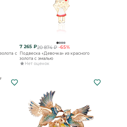
7 265
₽
-65%
20 874
₽
золота с
Подвеска «Девочка» из красного
золота с эмалью
Нет оценок