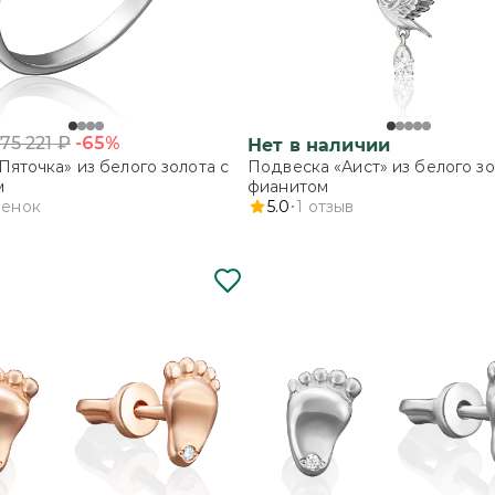
-65%
75 221
₽
Нет в наличии
Пяточка» из белого золота с
Подвеска «Аист» из белого зо
м
фианитом
ценок
5.0
1
отзыв