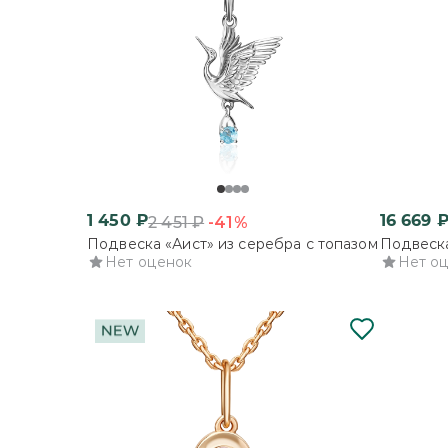
1 450
₽
16 669
-41%
2 451
₽
Подвеска «Аист» из серебра с топазом
Подвеска
Нет оценок
Нет о