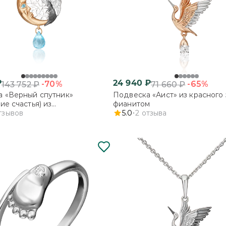
₽
24 940
₽
-70%
-65%
143 752
₽
71 660
₽
 «Верный спутник»
Подвеска «Аист» из красного 
ие счастья) из
фианитом
ованного золота с топазами
тзывов
5.0
2
отзыва