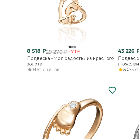
8 518
₽
43 226
-71%
29 270
₽
Подвеска «Моя радость» из красного
Подвеска
золота
(пожелан
Нет оценок
комбинир
5.0
5
о