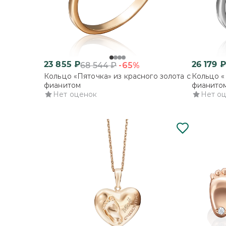
23 855
₽
26 179
₽
-65%
68 544
₽
Кольцо «Пяточка» из красного золота с
Кольцо «
фианитом
фианито
Нет оценок
Нет о