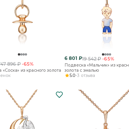
6 801
₽
-65%
19 542
₽
₽
-65%
47 896
₽
Подвеска «Мальчик» из красн
 «Соска» из красного золота
золота с эмалью
ценок
5.0
3
отзыва