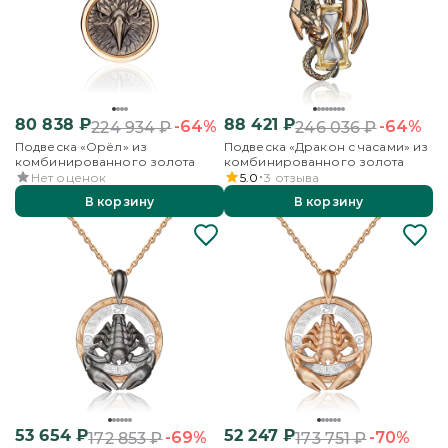
80 838
₽
88 421
₽
-64%
-64%
224 934
₽
246 036
₽
Подвеска «Орёл» из
Подвеска «Дракон с часами» из
комбинированного золота
комбинированного золота
Нет оценок
5.0
3
отзыва
В корзину
В корзину
53 654
₽
52 247
₽
-69%
-70%
172 853
₽
173 751
₽