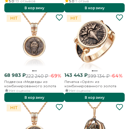
гранатами
5.0
13
отзывов
5.0
1
отзыв
В корзину
В корзину
68 983
₽
143 443
₽
-69%
-64%
222 240
₽
399 134
₽
Подвеска «Медведь» из
Печатка «Орёл» из
комбинированного золота
комбинированного золота
Нет оценок
Нет оценок
В корзину
В корзину