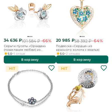
34 636
₽
20 985
₽
-66%
-64%
101 584
₽
58 392
₽
Серьги-пусеты «Орхидеи»
Подвеска «Сердце» из
(пожелание любви) из
красного золота с эмалью
комбинированного золота с
5.0
1
отзыв
5.0
2
отзыва
топазом
В корзину
В корзину