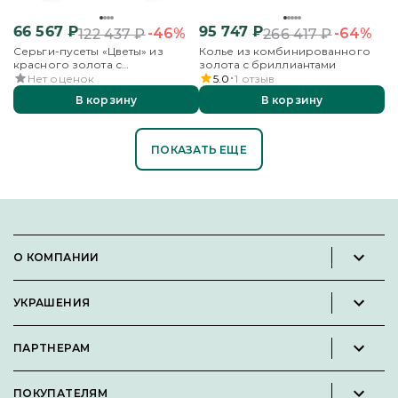
66 567
₽
95 747
₽
-46%
-64%
122 437
₽
266 417
₽
Серьги-пусеты «Цветы» из
Колье из комбинированного
красного золота с
золота с бриллиантами
бриллиантами
Нет оценок
5.0
1
отзыв
В корзину
В корзину
ПОКАЗАТЬ ЕЩЕ
О КОМПАНИИ
Новости и пресс-релизы
УКРАШЕНИЯ
Вакансии
Каталог
Философия
ПАРТНЕРАМ
Кольца
Контакты
Стать партнёром
Серьги
Пользовательское соглашение
ПОКУПАТЕЛЯМ