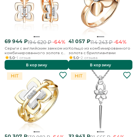
69 944
₽
41 057
₽
-64%
-64%
194 620
₽
114 243
₽
Серьги с английским замком из
Кольцо из комбинированного
комбинированного золота с
золота с бриллиантами
бриллиантами
5.0
1
отзыв
5.0
2
отзыва
В корзину
В корзину
50 307
₽
32 943
₽