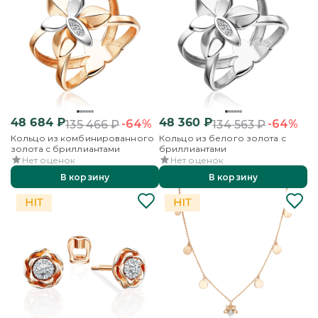
48 684
₽
48 360
₽
-64%
-64%
135 466
₽
134 563
₽
Кольцо из комбинированного
Кольцо из белого золота с
золота с бриллиантами
бриллиантами
Нет оценок
Нет оценок
В корзину
В корзину