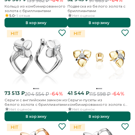
-64%
-64%
139 982
₽
91 665
₽
Кольцо из комбинированного
Подвеска из белого золота с
золота с бриллиантами
бриллиантами
5.0
1
отзыв
Нет оценок
В корзину
В корзину
73 513
₽
41 544
₽
-64%
-64%
204 554
₽
115 598
₽
Серьги с английским замком из
Серьги-пусеты из
белого золота с бриллиантами
комбинированного золота с
бриллиантами
Нет оценок
Нет оценок
В корзину
В корзину