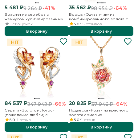
5 481
₽
35 562
₽
-41%
-64%
9 264
₽
98 954
₽
Браслет из серебра с
Брошь «Одуванчик» из
жемчугом культивированным и
комбинированного золота с
фианитами
фианитами и эмалью
Нет оценок
5.0
15
отзывов
В корзину
В корзину
84 537
₽
20 825
₽
-66%
-64%
247 942
₽
57 946
₽
Серьги «Золотой Лотос»
Подвеска «Роза» из красного
(пожелание любви) с
золота с эмалью
английским замком из
5.0
1
отзыв
5.0
1
отзыв
комбинированного золота с
В корзину
В корзину
гранатом, бесцветными
топазами и эмалью