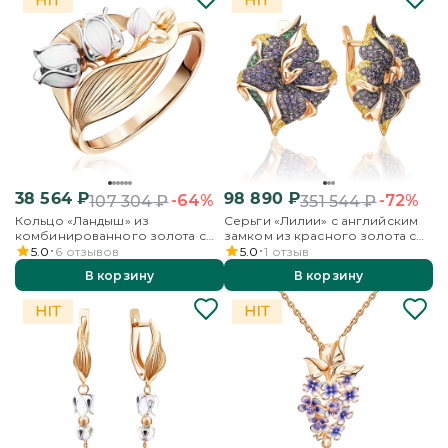
38 564
₽
98 890
₽
-64%
-72%
107 304
₽
351 544
₽
Кольцо «Ландыш» из
Серьги «Лилии» с английским
комбинированного золота с
замком из красного золота с
эмалью
фианитами
5.0
6
отзывов
5.0
1
отзыв
В корзину
В корзину