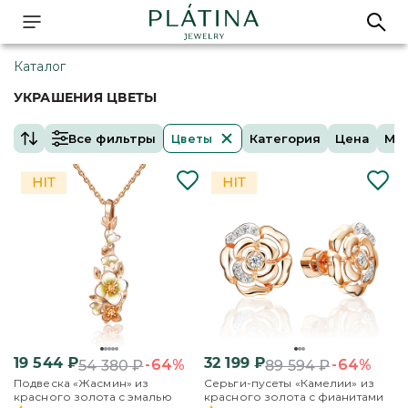
Каталог
УКРАШЕНИЯ ЦВЕТЫ
Все фильтры
Категория
Цена
Ме
Цветы
19 544
₽
32 199
₽
-64%
-64%
54 380
₽
89 594
₽
Подвеска «Жасмин» из
Серьги-пусеты «Камелии» из
красного золота с эмалью
красного золота с фианитами