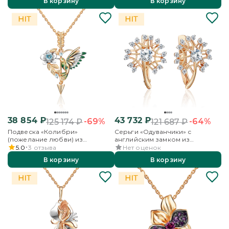
В корзину
В корзину
38 854
₽
43 732
₽
-69%
-64%
125 174
₽
121 687
₽
Подвеска «Колибри»
Серьги «Одуванчики» с
(пожелание любви) из
английским замком из
комбинированного золота с
красного золота с фианитами
5.0
3
отзыва
Нет оценок
топазами и эмалью
В корзину
В корзину