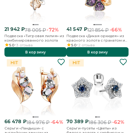
21 942
₽
41 547
₽
-72%
-66%
78 005
₽
121 854
₽
Подвеска «Тигровая лилия» из
Подвеска «Дикая орхидея» из
комбинированного золота
красного золота с гранатом и
аметистами
5.0
3
отзыва
5.0
2
отзыва
В корзину
В корзину
66 478
₽
70 389
₽
-64%
-62%
184 976
₽
186 306
₽
Серьги «Ландыши» с
Серьги-пусеты «Цветы» из
английским замком из
белого золота с сапфиром и