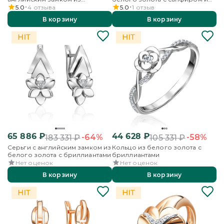
комбинированного золота с
бриллиантами
5.0
4
отзыва
5.0
1
отзыв
эмалью
В корзину
В корзину
65 886
₽
44 628
₽
-64%
-58%
183 331
₽
105 331
₽
Серьги с английским замком из
Кольцо из белого золота с
белого золота с бриллиантами
бриллиантами
Нет оценок
Нет оценок
В корзину
В корзину