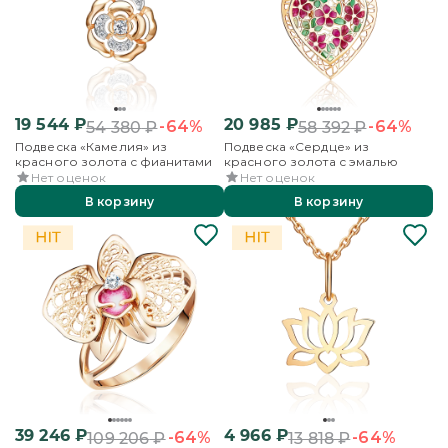
19 544
₽
20 985
₽
-64%
-64%
54 380
₽
58 392
₽
Подвеска «Камелия» из
Подвеска «Сердце» из
красного золота с фианитами
красного золота с эмалью
Нет оценок
Нет оценок
В корзину
В корзину
39 246
₽
4 966
₽
-64%
-64%
109 206
₽
13 818
₽