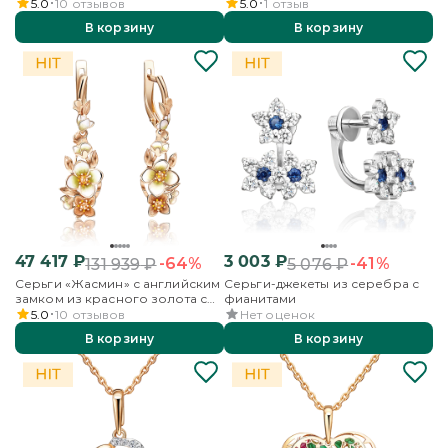
5.0
10
отзывов
5.0
1
отзыв
В корзину
В корзину
47 417
₽
3 003
₽
-64%
-41%
131 939
₽
5 076
₽
Серьги «Жасмин» с английским
Серьги-джекеты из серебра с
замком из красного золота с
фианитами
эмалью
5.0
10
отзывов
Нет оценок
В корзину
В корзину