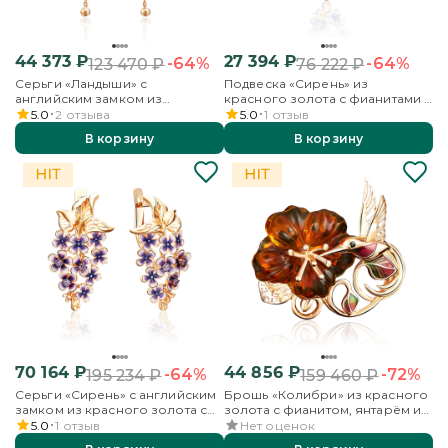
44 373
₽
27 394
₽
-64%
-64%
123 470
₽
76 222
₽
Серьги «Ландыши» с
Подвеска «Сирень» из
английским замком из
красного золота с фианитами и
комбинированного золота с
эмалью
5.0
2
отзыва
5.0
1
отзыв
эмалью
В корзину
В корзину
70 164
₽
44 856
₽
-64%
-72%
195 234
₽
159 460
₽
Серьги «Сирень» с английским
Брошь «Колибри» из красного
замком из красного золота с
золота с фианитом, янтарём и
фианитами и эмалью
эмалью
5.0
1
отзыв
Нет оценок