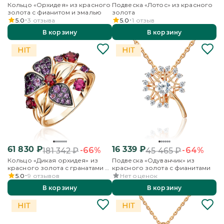
Кольцо «Орхидея» из красного
Подвеска «Лотос» из красного
золота с фианитом и эмалью
золота
5.0
3
отзыва
5.0
1
отзыв
В корзину
В корзину
61 830
₽
16 339
₽
-66%
-64%
181 342
₽
45 465
₽
Кольцо «Дикая орхидея» из
Подвеска «Одуванчик» из
красного золота с гранатами и
красного золота с фианитами
аметистами
5.0
9
отзывов
Нет оценок
В корзину
В корзину