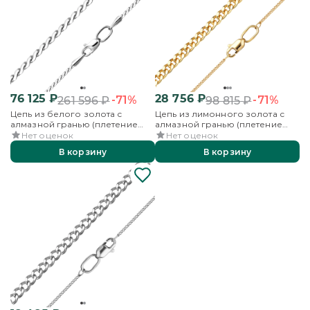
76 125
₽
28 756
₽
-71%
-71%
261 596
₽
98 815
₽
Цепь из белого золота с
Цепь из лимонного золота с
алмазной гранью (плетение
алмазной гранью (плетение
«Панцирное плоское»)
«Панцирное»)
Нет оценок
Нет оценок
В корзину
В корзину