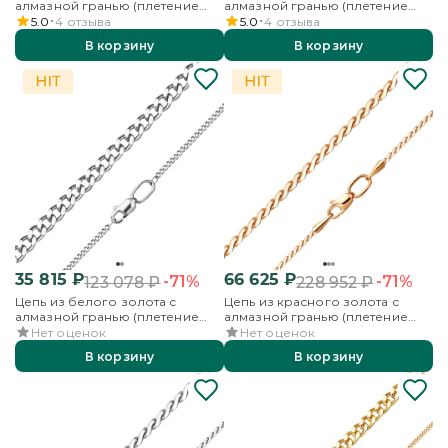
алмазной гранью (плетение
алмазной гранью (плетение
«Панцирное»)
«Панцирное»)
5.0
4
отзыва
5.0
4
отзыва
В корзину
В корзину
35 815
₽
66 625
₽
-71%
-71%
123 078
₽
228 952
₽
Цепь из белого золота с
Цепь из красного золота с
алмазной гранью (плетение
алмазной гранью (плетение
«Панцирное»)
«Панцирное плоское»)
Нет оценок
Нет оценок
В корзину
В корзину