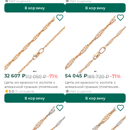
«Сингапур»)
«Сингапур»)
Нет оценок
Нет оценок
В корзину
В корзину
32 607
₽
54 045
₽
-71%
-71%
112 050
₽
185 720
₽
Цепь из красного золота с
Цепь из красного золота с
алмазной гранью (плетение
алмазной гранью (плетение
«Сингапур»)
«Сингапур»)
5.0
5
отзывов
Нет оценок
В корзину
В корзину