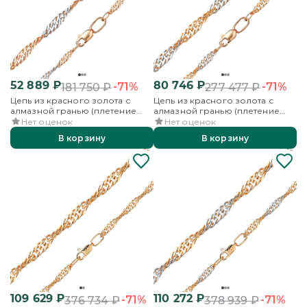
52 889
₽
80 746
₽
-71%
-71%
181 750
₽
277 477
₽
Цепь из красного золота с
Цепь из красного золота с
алмазной гранью (плетение
алмазной гранью (плетение
«Сингапур»)
«Сингапур»)
Нет оценок
Нет оценок
В корзину
В корзину
109 629
₽
110 272
₽
-71%
-71%
376 734
₽
378 939
₽