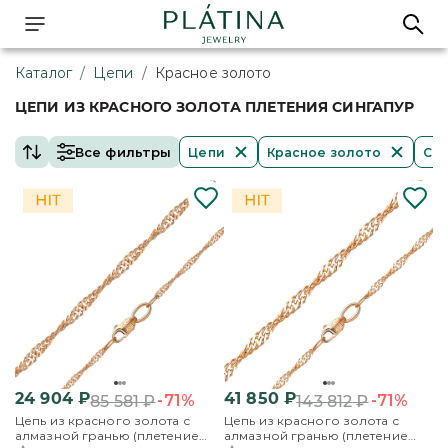
Каталог
/
Цепи
/
Красное золото
ЦЕПИ ИЗ КРАСНОГО ЗОЛОТА ПЛЕТЕНИЯ СИНГАПУР
Все фильтры
Цепи
Красное золото
Син
24 904
₽
41 850
₽
-71%
-71%
85 581
₽
143 812
₽
Цепь из красного золота с
Цепь из красного золота с
алмазной гранью (плетение
алмазной гранью (плетение