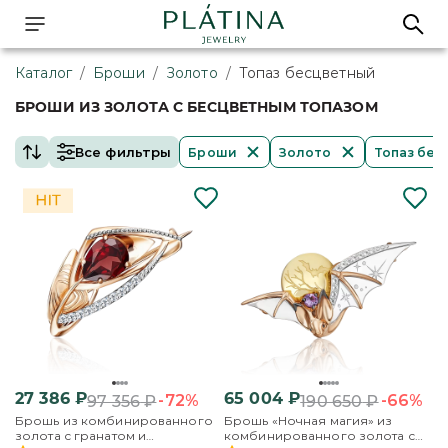
Каталог
/
Броши
/
Золото
/
Топаз бесцветный
БРОШИ ИЗ ЗОЛОТА С БЕСЦВЕТНЫМ ТОПАЗОМ
Все фильтры
Броши
Золото
Топаз бес
27 386
₽
65 004
₽
-72%
-66%
97 356
₽
190 650
₽
Брошь из комбинированного
Брошь «Ночная магия» из
золота с гранатом и
комбинированного золота с