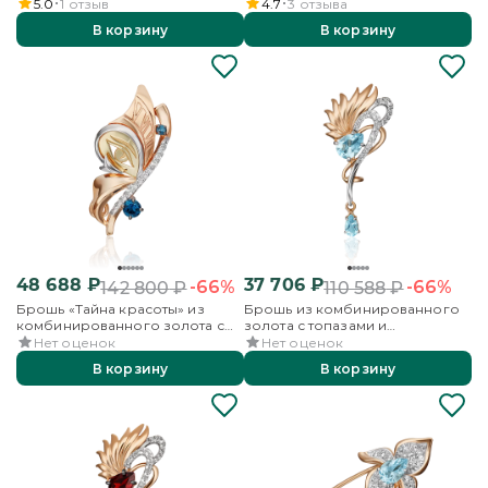
бесцветными топазами
аметистом и бесцветными
5.0
1
отзыв
4.7
3
отзыва
топазами
В корзину
В корзину
48 688
₽
37 706
₽
-66%
-66%
142 800
₽
110 588
₽
Брошь «Тайна красоты» из
Брошь из комбинированного
комбинированного золота с
золота с топазами и
топазами и бесцветными
бесцветными топазами
Нет оценок
Нет оценок
топазами
В корзину
В корзину