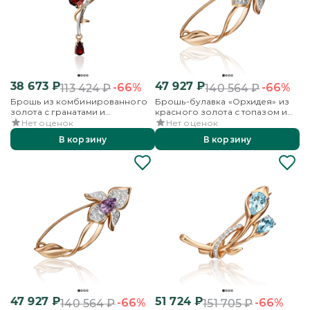
38 673
₽
47 927
₽
-66%
-66%
113 424
₽
140 564
₽
Брошь из комбинированного
Брошь-булавка «Орхидея» из
золота с гранатами и
красного золота с топазом и
бесцветными топазами
бесцветными топазами
Нет оценок
Нет оценок
В корзину
В корзину
47 927
₽
51 724
₽
-66%
-66%
140 564
₽
151 705
₽