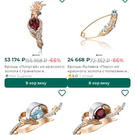
53 174
₽
24 668
₽
-66%
-66%
155 958
₽
72 352
₽
Брошь «Попугай» из красного
Брошь-булавка «Перо» из
золота с гранатом и
красного золота с топазами и
бесцветными топазами
бесцветными топазами
Нет оценок
5.0
1
отзыв
В корзину
В корзину