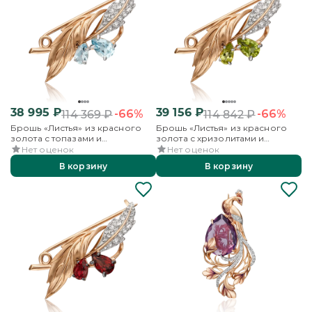
38 995
₽
39 156
₽
-66%
-66%
114 369
₽
114 842
₽
Брошь «Листья» из красного
Брошь «Листья» из красного
золота с топазами и
золота с хризолитами и
бесцветными топазами
бесцветными топазами
Нет оценок
Нет оценок
В корзину
В корзину