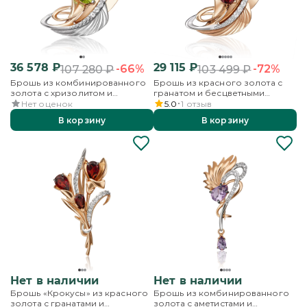
36 578
₽
29 115
₽
-66%
-72%
107 280
₽
103 499
₽
Брошь из комбинированного
Брошь из красного золота с
золота с хризолитом и
гранатом и бесцветными
бесцветными топазами
топазами
Нет оценок
5.0
1
отзыв
В корзину
В корзину
Нет в наличии
Нет в наличии
Брошь «Крокусы» из красного
Брошь из комбинированного
золота с гранатами и
золота с аметистами и