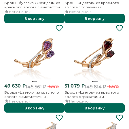
Брошь-булавка «Орхидея» из
Брошь «Цветок» из красного
красного золота с аметистом и
золота с топазами и
бесцветными топазами
бесцветными топазами
Нет оценок
Нет оценок
В корзину
В корзину
49 630
₽
51 079
₽
-66%
-66%
145 561
₽
149 814
₽
Брошь «Цветок» из красного
Брошь «Цветок» из красного
золота с аметистами и
золота с гранатами и
бесцветными топазами
бесцветными топазами
Нет оценок
Нет оценок
В корзину
В корзину