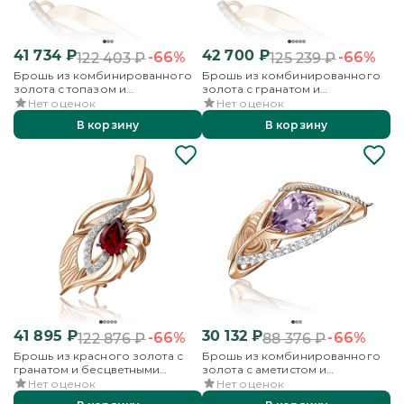
41 734
₽
42 700
₽
-66%
-66%
122 403
₽
125 239
₽
Брошь из комбинированного
Брошь из комбинированного
золота с топазом и
золота с гранатом и
бесцветными топазами
бесцветными топазами
Нет оценок
Нет оценок
В корзину
В корзину
41 895
₽
30 132
₽
-66%
-66%
122 876
₽
88 376
₽
Брошь из красного золота с
Брошь из комбинированного
гранатом и бесцветными
золота с аметистом и
топазами
бесцветными топазами
Нет оценок
Нет оценок