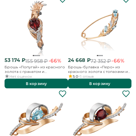
53 174
₽
24 668
₽
-66%
-66%
155 958
₽
72 352
₽
Брошь «Попугай» из красного
Брошь-булавка «Перо» из
золота с гранатом и
красного золота с топазами и
бесцветными топазами
бесцветными топазами
Нет оценок
5.0
1
отзыв
В корзину
В корзину