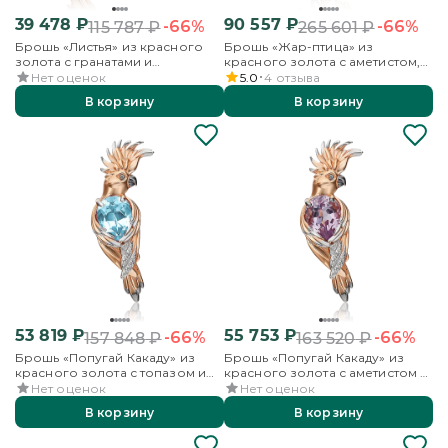
39 478
₽
90 557
₽
-66%
-66%
115 787
₽
265 601
₽
Брошь «Листья» из красного
Брошь «Жар-птица» из
золота с гранатами и
красного золота с аметистом,
бесцветными топазами
бесцветными топазами и
Нет оценок
5.0
4
отзыва
эмалью
В корзину
В корзину
53 819
₽
55 753
₽
-66%
-66%
157 848
₽
163 520
₽
Брошь «Попугай Какаду» из
Брошь «Попугай Какаду» из
красного золота с топазом и
красного золота с аметистом и
бесцветными топазами
бесцветными топазами
Нет оценок
Нет оценок
В корзину
В корзину