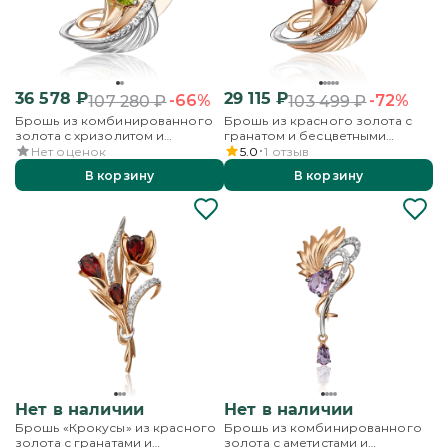
36 578
₽
29 115
₽
-66%
-72%
107 280
₽
103 499
₽
Брошь из комбинированного
Брошь из красного золота с
золота с хризолитом и
гранатом и бесцветными
бесцветными топазами
топазами
Нет оценок
5.0
1
отзыв
В корзину
В корзину
Нет в наличии
Нет в наличии
Брошь «Крокусы» из красного
Брошь из комбинированного
золота с гранатами и
золота с аметистами и