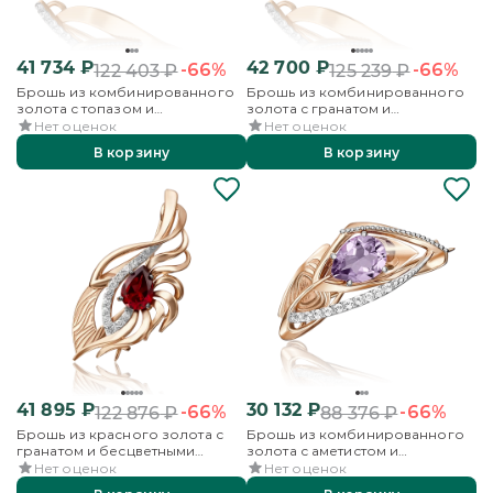
41 734
₽
42 700
₽
-66%
-66%
122 403
₽
125 239
₽
Брошь из комбинированного
Брошь из комбинированного
золота с топазом и
золота с гранатом и
бесцветными топазами
бесцветными топазами
Нет оценок
Нет оценок
В корзину
В корзину
41 895
₽
30 132
₽
-66%
-66%
122 876
₽
88 376
₽
Брошь из красного золота с
Брошь из комбинированного
гранатом и бесцветными
золота с аметистом и
топазами
бесцветными топазами
Нет оценок
Нет оценок