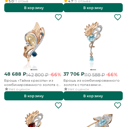
бесцветными топазами
аметистом и бесцветными
5.0
1
отзыв
4.7
3
отзыва
топазами
В корзину
В корзину
48 688
₽
37 706
₽
-66%
-66%
142 800
₽
110 588
₽
Брошь «Тайна красоты» из
Брошь из комбинированного
комбинированного золота с
золота с топазами и
топазами и бесцветными
бесцветными топазами
Нет оценок
Нет оценок
топазами
В корзину
В корзину