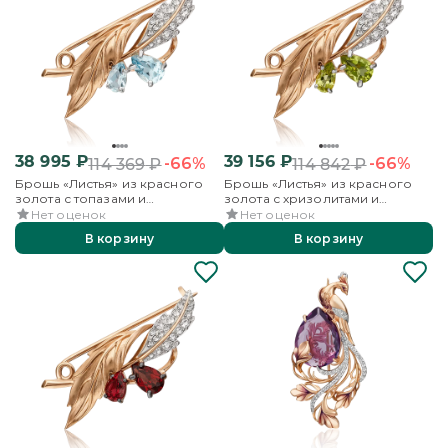
38 995
₽
39 156
₽
-66%
-66%
114 369
₽
114 842
₽
Брошь «Листья» из красного
Брошь «Листья» из красного
золота с топазами и
золота с хризолитами и
бесцветными топазами
бесцветными топазами
Нет оценок
Нет оценок
В корзину
В корзину