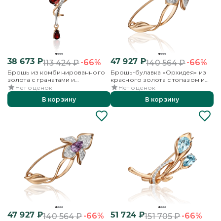
38 673
₽
47 927
₽
-66%
-66%
113 424
₽
140 564
₽
Брошь из комбинированного
Брошь-булавка «Орхидея» из
золота с гранатами и
красного золота с топазом и
бесцветными топазами
бесцветными топазами
Нет оценок
Нет оценок
В корзину
В корзину
47 927
₽
51 724
₽
-66%
-66%
140 564
₽
151 705
₽