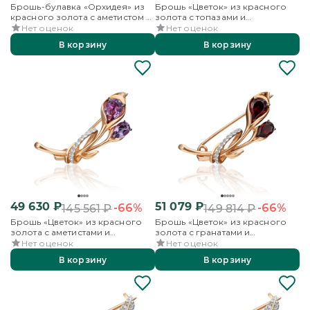
Брошь-булавка «Орхидея» из
Брошь «Цветок» из красного
красного золота с аметистом и
золота с топазами и
бесцветными топазами
бесцветными топазами
Нет оценок
Нет оценок
В корзину
В корзину
49 630
₽
51 079
₽
-66%
-66%
145 561
₽
149 814
₽
Брошь «Цветок» из красного
Брошь «Цветок» из красного
золота с аметистами и
золота с гранатами и
бесцветными топазами
бесцветными топазами
Нет оценок
Нет оценок
В корзину
В корзину