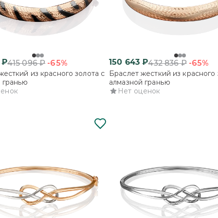
₽
150 643
₽
-65%
-65%
415 096
₽
432 836
₽
жесткий из красного золота с
Браслет жесткий из красного 
 гранью
алмазной гранью
ценок
Нет оценок