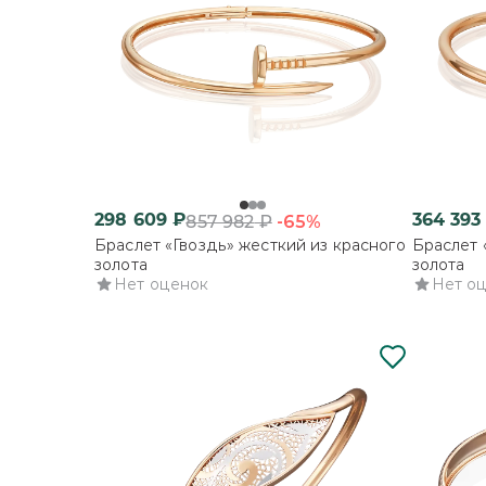
298 609
₽
364 393
-65%
857 982
₽
Браслет «Гвоздь» жесткий из красного
Браслет 
золота
золота
Нет оценок
Нет о