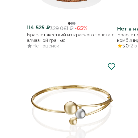
114 525
₽
-65%
329 061
₽
Нет в 
Браслет жесткий из красного золота с
Браслет 
алмазной гранью
комбинир
Нет оценок
5.0
2
о