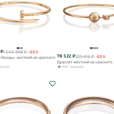
₽
-65%
1 046 998
₽
78 522
₽
-65%
225 616
₽
«Гвоздь» жесткий из красного
Браслет жесткий из красного 
ценок
Нет оценок