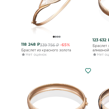
123 632
118 248
₽
-65%
339 756
₽
Браслет 
Браслет из красного золота
алмазной
Нет оценок
Нет о